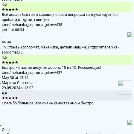
4,5
★★★★★
Всё делает быстро и хорошо,по всем вопросам консультирует без
проблем,от души, советую
t.me/mehanika_sopromat_otzivi
/438
Jun 1 at 08:34
Анна
in
Отзывы (сопромат, механика, детали машин) (https://mehanika-
sopromat.ru)
4,6
★★★★★
Быстро, чётко, по делу, не дорого. 10 из 10. Рекомендую!
t.me/mehanika_sopromat_otzivi
/437
May 30 at 15:14
Марина Сергеева
29.05.2024 в 18:03
4,4
★★★★★
Спасибо большое, все очень качественно и быстро)
Oleg