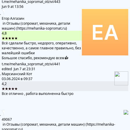
t.me/mehanika_sopromat_otzivi
/443
Jun 9 at 13:56
Егор Алгазин
in
Отзывы (сопромат, механика, детали
машин) (https://mehanika-sopromat.ru)
4,8
★★★★★
Всё сделали быстро, недорого, оперативно,
качественно, а самое главное правильно, без
малейшей ошибки
Большое спасибо, рекомендую всем
👍
t.me/mehanika_sopromat_otzivi
/441
edited
Jun 7 at 23:31
Марсианский Кот
03.06.2024 в 09:37
4,2
★★★★★
Все отлично , работа выполненна быстро
49067
in
Отзывы (сопромат, механика, детали машин) (https://mehanika-
sopromat.ru)