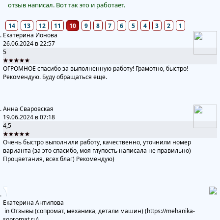
отзыв написал. Вот так это и работает.
14
13
12
11
10
9
8
7
6
5
4
3
2
1
Екатерина Ионова
26.06.2024 в 22:57
5
★★★★★
ОГРОМНОЕ спасибо за выполненную работу! Грамотно, быстро!
Рекомендую. Буду обращаться еще.
Анна Сваровская
19.06.2024 в 07:18
4,5
★★★★★
Очень быстро выполнили работу, качественно, уточнили номер
варианта (за это спасибо, моя глупость написала не правильно)
Процветания, всех благ) Рекомендую)
Екатерина Антипова
in
Отзывы (сопромат, механика, детали машин) (https://mehanika-
sopromat.ru)