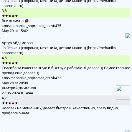
in
Отзывы (сопромат, механика, детали машин) (https://mehanika-
sopromat.ru)
3,8
★★★★★
Все отлично
😋
t.me/mehanika_sopromat_otzivi
/435
May 29 at 15:42
Артур Айдемиров
in
Отзывы (сопромат, механика, детали машин) (https://mehanika-
sopromat.ru)
4,5
★★★★★
Спасибо за качественную и быструю работаю. Я доволен) Самое главное
препод еще доволен)
t.me/mehanika_sopromat_otzivi
/433
May 28 at 20:08
Дмитрий Джиганов
27.05.2024 в 14:44
4,7
★★★★★
Человек не мошенник, делает быстро и качественно, сразу видно
профессионала