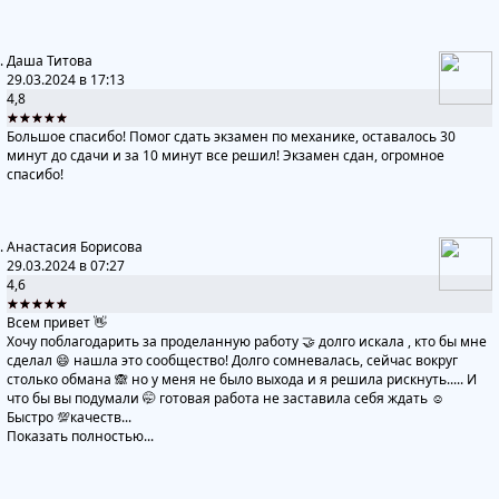
Даша Титова
29.03.2024 в 17:13
4,8
★★★★★
Большое спасибо! Помог сдать экзамен по механике, оставалось 30
минут до сдачи и за 10 минут все решил! Экзамен сдан, огромное
спасибо!
Анастасия Борисова
29.03.2024 в 07:27
4,6
★★★★★
Всем привет 👋
Хочу поблагодарить за проделанную работу 🤝 долго искала , кто бы мне
сделал 😄 нашла это сообщество! Долго сомневалась, сейчас вокруг
столько обмана 🙈 но у меня не было выхода и я решила рискнуть..... И
что бы вы подумали 🤭 готовая работа не заставила себя ждать ☺
Быстро 💯качеств...
Показать полностью...