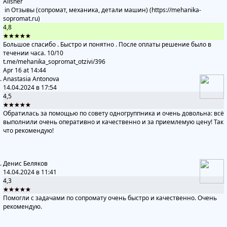
Alisher
in
Отзывы (сопромат, механика, детали машин) (https://mehanika-
sopromat.ru)
4,8
★★★★★
Большое спасибо . Быстро и понятно . После оплаты решение было в
течении часа. 10/10
t.me/mehanika_sopromat_otzivi
/396
Apr 16 at 14:44
Anastasia Antonova
14.04.2024 в 17:54
4,5
★★★★★
Обратилась за помощью по совету одногруппника и очень довольна: всё
выполнили очень оперативно и качественно и за приемлемую цену! Так
что рекомендую!
Денис Беляков
14.04.2024 в 11:41
4,3
★★★★★
Помогли с задачами по сопромату очень быстро и качественно. Очень
рекомендую.