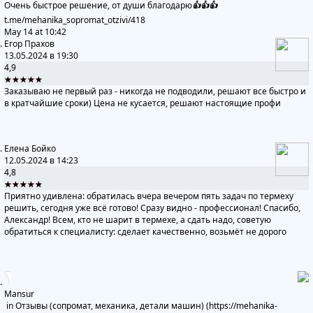
Очень быстрое решение, от души благодарю
👍
👍
👍
t.me/mehanika_sopromat_otzivi
/418
May 14 at 10:42
Егор Прахов
13.05.2024 в 19:30
4,9
★★★★★
Заказываю не первый раз - никогда не подводили, решают все быстро и
в кратчайшие сроки) Цена не кусается, решают настоящие профи
Елена Бойко
12.05.2024 в 14:23
4,8
★★★★★
Приятно удивлена: обратилась вчера вечером пять задач по термеху
решить, сегодня уже всё готово! Сразу видно - профессионал! Спасибо,
Александр! Всем, кто не шарит в термехе, а сдать надо, советую
обратиться к специалисту: сделает качественно, возьмёт не дорого
Mansur
in
Отзывы (сопромат, механика, детали машин) (https://mehanika-