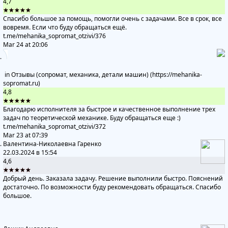
4,7
★★★★★
Спасибо большое за помощь, помогли очень с задачами. Все в срок, все
вовремя. Если что буду обращаться ещё.
t.me/mehanika_sopromat_otzivi
/376
Mar 24 at 20:06
in
Отзывы (сопромат, механика, детали машин) (https://mehanika-
sopromat.ru)
4,8
★★★★★
Благодарю исполнителя за быстрое и качественное выполнение трех
задач по теоретической механике. Буду обращаться еще :)
t.me/mehanika_sopromat_otzivi
/372
Mar 23 at 07:39
Валентина-Николаевна Гаренко
22.03.2024 в 15:54
4,6
★★★★★
Добрый день. Заказала задачу. Решение выполнили быстро. Пояснений
достаточно. По возможности буду рекомендовать обращаться. Спасибо
большое.