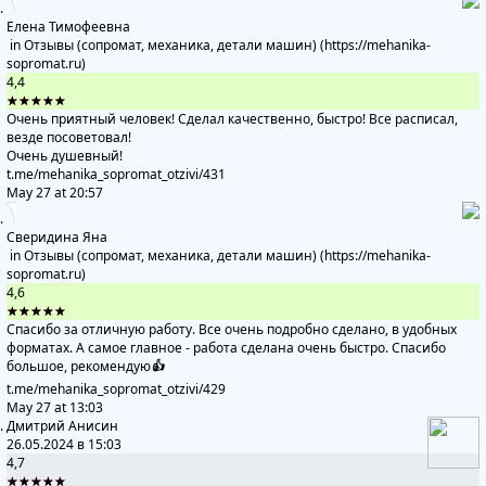
Елена Тимофеевна
in
Отзывы (сопромат, механика, детали машин) (https://mehanika-
sopromat.ru)
4,4
★★★★★
Очень приятный человек! Сделал качественно, быстро! Все расписал,
везде посоветовал!
Очень душевный!
t.me/mehanika_sopromat_otzivi
/431
May 27 at 20:57
Сверидина Яна
in
Отзывы (сопромат, механика, детали машин) (https://mehanika-
sopromat.ru)
4,6
★★★★★
Спасибо за отличную работу. Все очень подробно сделано, в удобных
форматах. А самое главное - работа сделана очень быстро. Спасибо
большое, рекомендую
👍
t.me/mehanika_sopromat_otzivi
/429
May 27 at 13:03
Дмитрий Анисин
26.05.2024 в 15:03
4,7
★★★★★