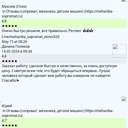
Максим (Псих)
in
Отзывы (сопромат, механика, детали машин) (https://mehanika-
sopromat.ru)
4,8
★★★★★
Очень быстро решили, все правильно. Респект
👍
👍
👍
t.me/mehanika_sopromat_otzivi
/420
May 15 at 08:26
Данила Поляков
14.05.2024 в 09:34
4,6
★★★★★
Заказал работу, сделали быстро и качественно, за очень доступную
цену. Советую всем тем, кто будет обращаться впервые. Лучше
человека который сделает вам работу вы наверное не найдете!
Спасибо!♥️
Юрий
in
Отзывы (сопромат, механика, детали машин) (https://mehanika-
sopromat.ru)
4,7
★★★★★