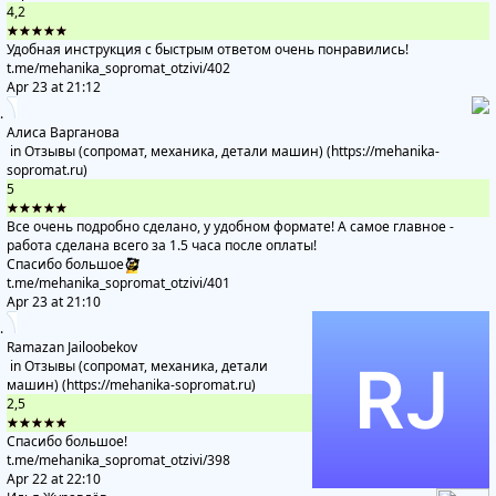
4,2
★★★★★
Удобная инструкция с быстрым ответом очень понравились!
t.me/mehanika_sopromat_otzivi
/402
Apr 23 at 21:12
Алиса Варганова
in
Отзывы (сопромат, механика, детали машин) (https://mehanika-
sopromat.ru)
5
★★★★★
Все очень подробно сделано, у удобном формате! А самое главное -
работа сделана всего за 1.5 часа после оплаты!
Спасибо большое
🥰
t.me/mehanika_sopromat_otzivi
/401
Apr 23 at 21:10
Ramazan Jailoobekov
in
Отзывы (сопромат, механика, детали
машин) (https://mehanika-sopromat.ru)
2,5
★★★★★
Спасибо большое!
t.me/mehanika_sopromat_otzivi
/398
Apr 22 at 22:10