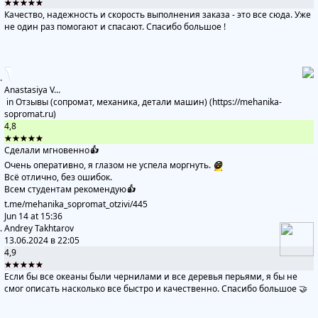
★★★★★
Качество, надежность и скорость выполнения заказа - это все сюда. Уже
не один раз помогают и спасают. Спасибо большое !
Anastasiya V...
in
Отзывы (сопромат, механика, детали машин) (https://mehanika-
sopromat.ru)
4,8
★★★★★
Сделали мгновенно
👍
Очень оперативно, я глазом не успела моргнуть.
😄
Всё отлично, без ошибок.
Всем студентам рекомендую
👍
t.me/mehanika_sopromat_otzivi
/445
Jun 14 at 15:36
Andrey Takhtarov
13.06.2024 в 22:05
4,9
★★★★★
Если бы все океаны были чернилами и все деревья перьями, я бы не
смог описать насколько все быстро и качественно. Спасибо большое 🤝