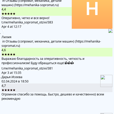
in
Отзывы (сопромат, механика, детали
машин) (https://mehanika-sopromat.ru)
4,4
★★★★★
Оперативно, четко и все верно!
t.me/mehanika_sopromat_otzivi
/383
Apr 4 at 12:17
Лилия
in
Отзывы (сопромат, механика, детали машин) (https://mehanika-
sopromat.ru)
4,6
★★★★★
Выражаю благодарность за оперативность, четкость и
профессионализм! Буду обращаться еще!
👍
👍
👍
t.me/mehanika_sopromat_otzivi
/381
Apr 3 at 15:35
Дарья Исеева
02.04.2024 в 18:50
4,7
★★★★★
Огромное спасибо за помощь. Быстро, дешево и качественно) всем
рекомендую