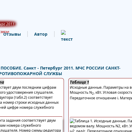
ург 2011
связи
Отзывы
Автор
ОСОБИЕ. Санкт - Петербург 2011. МЧС РОССИИ САНКТ-
 ПРОТИВОПОЖАРНОЙ СЛУЖБЫ
та
Таблица 1
тствует двум последним цифрам
Исходные данные. Параметры на в
ого удостоверения слушателя.
Мощность N
, кВт. Угловая скорост
2
уктора (табл.2) соответствует
Передаточное отношение i. Матер
 а номер строки исходных данных
едней цифре номера служебного