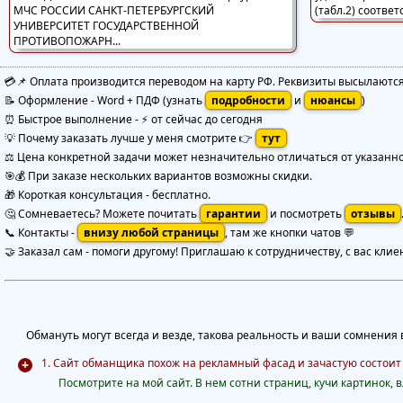
💳📌 Оплата производится переводом на карту РФ. Реквизиты высылаютс
📝 Оформление
-
Word + ПДФ
(узнать
подробности
и
нюансы
)
⏰ Быстрое выполнение
-
⚡ от сейчас до сегодня
💡 Почему заказать лучше у меня смотрите 👉
тут
⚖️ Цена конкретной задачи может незначительно отличаться от указанной
🎯💰 При заказе нескольких вариантов возможны скидки.
🎁 Короткая консультация - бесплатно.
🤔 Сомневаетесь? Можете почитать
гарантии
и посмотреть
отзывы
📞 Контакты -
внизу любой страницы
, там же кнопки чатов 💬
🤝 Заказал сам - помоги другому! Приглашаю к сотрудничеству, с вас клие
Обмануть могут всегда и везде, такова реальность и ваши сомнения в
1. Сайт обманщика похож на рекламный фасад и зачастую состоит
Посмотрите на мой сайт. В нем сотни страниц, кучи картинок, вл