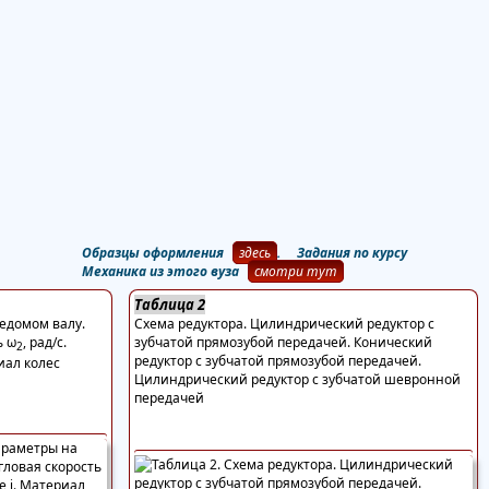
Образцы оформления
здесь
. Задания по курсу
Механика из этого вуза
смотри тут
Таблица 2
едомом валу.
Схема редуктора. Цилиндрический редуктор с
ь ω
, рад/с.
зубчатой прямозубой передачей. Конический
2
редуктор с зубчатой прямозубой передачей.
иал колес
Цилиндрический редуктор с зубчатой шевронной
передачей