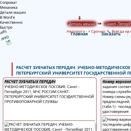
Сопромат
Механика
Детали машин
⇓
В Word'е
Качественно
⇒
Детали машин
Санкт-Петерб
Быстро
Недорого
-
⚡ Срочно. 📞 Всегда на 
Главная
Заказать
РАСЧЕТ ЗУБЧАТЫХ ПЕРЕДАЧ. УЧЕБНО-МЕТОДИЧЕСКОЕ П
ПЕТЕРБУРГСКИЙ УНИВЕРСИТЕТ ГОСУДАРСТВЕННОЙ
РАСЧЕТ ЗУБЧАТЫХ ПЕРЕДАЧ
Номер вариан
УЧЕБНО-МЕТОДИЧЕСКОЕ ПОСОБИЕ. Санкт -
задания соотве
Петербург 2011. МЧС РОССИИ САНКТ-
номера служебн
ПЕТЕРБУРГСКИЙ УНИВЕРСИТЕТ ГОСУДАРСТВЕННОЙ
Номер схемы ред
ПРОТИВОПОЖАРНОЙ СЛУЖБЫ
предпоследней,
(табл.1) - посл
удостоверения