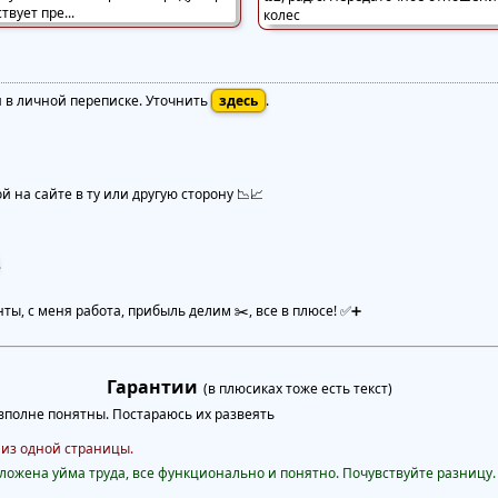
я в личной переписке. Уточнить
здесь
.
 на сайте в ту или другую сторону 📉📈
.
нты, с меня работа, прибыль делим ✂️, все в плюсе! ✅➕
Гарантии
(в плюсиках тоже есть текст)
полне понятны. Постараюсь их развеять
 из одной страницы.
ожена уйма труда, все функционально и понятно. Почувствуйте разницу.