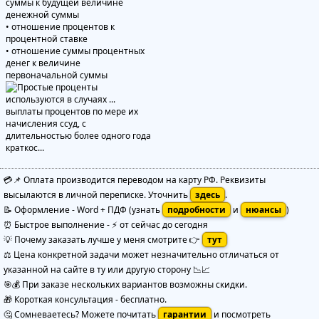
суммы к будущей величине
денежной суммы
• отношение процентов к
процентной ставке
• отношение суммы процентных
денег к величине
первоначальной суммы
💳📌 Оплата производится переводом на карту РФ. Реквизиты
высылаются в личной переписке. Уточнить
здесь
.
📝 Оформление
-
Word + ПДФ
(узнать
подробности
и
нюансы
)
⏰ Быстрое выполнение
-
⚡ от сейчас до сегодня
💡 Почему заказать лучше у меня смотрите 👉
тут
⚖️ Цена конкретной задачи может незначительно отличаться от
указанной на сайте в ту или другую сторону 📉📈
🎯💰 При заказе нескольких вариантов возможны скидки.
🎁 Короткая консультация - бесплатно.
🤔 Сомневаетесь? Можете почитать
гарантии
и посмотреть