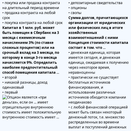
• покупка или продажа контракта
• депозитарные свидетельства
на длительный период времени
• опционы
• продажа контракта на любой
• свопы
срок
Сумма долгов, причитающихся
• покупка контракта на любой срок
организации от юридических
Капитал в 1 млн. руб. может
или физических лиц в итоге
быть помещен в Сбербанк на 3
хозяйственных
месяца с ежемесячным
взаимоотношений с ними
начислением 3% (по ставке
Концепция стоимости капитала
сложных процентов) или на
состоит в том. что ...
срочный вклад на 3 месяца, по
• денежная единица, которая
которому в конце 3-го месяца
имеется сегодня, и денежная
начисляется 9%. Определить
единица, ожидаемая к получению
наиболее предпочтительный
через некоторое время,
способ помещения капитала ...
неравноценны
• второй
• практически не существует
• никакой разницы, доход
бесплатных источников
одинаковый
финансирования, и
• первый
использование различных
источников обходится компании
неодинаково
• с любой финансовой операцией
может быть связан некоторый
денежный поток, т.е. множество
распределенных во времени
выплат и поступлений денежных