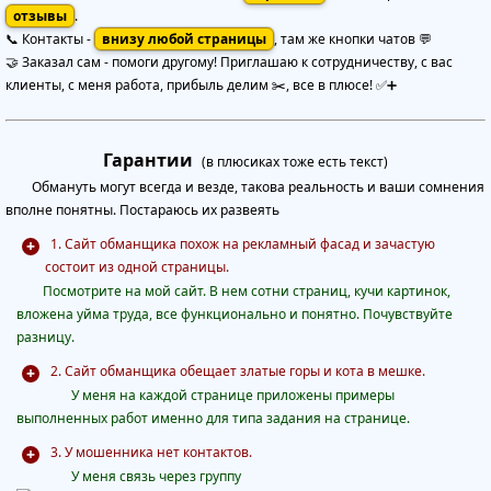
отзывы
.
📞 Контакты -
внизу любой страницы
, там же кнопки чатов 💬
🤝 Заказал сам - помоги другому! Приглашаю к сотрудничеству, с вас
клиенты, с меня работа, прибыль делим ✂️, все в плюсе! ✅➕
Гарантии
(в плюсиках тоже есть текст)
Обмануть могут всегда и везде, такова реальность и ваши сомнения
вполне понятны. Постараюсь их развеять
1. Сайт обманщика похож на рекламный фасад и зачастую
состоит из одной страницы.
Посмотрите на мой сайт. В нем сотни страниц, кучи картинок,
вложена уйма труда, все функционально и понятно. Почувствуйте
разницу.
2. Сайт обманщика обещает златые горы и кота в мешке.
У меня на каждой странице приложены примеры
выполненных работ именно для типа задания на странице.
3. У мошенника нет контактов.
У меня
связь через группу