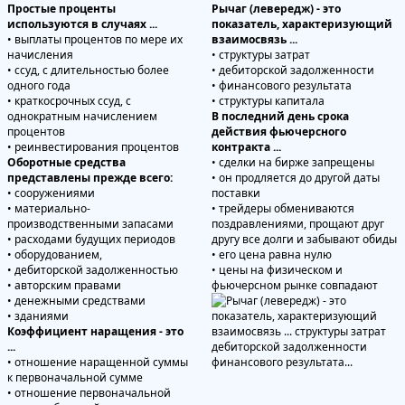
Простые проценты
Рычаг (левередж) - это
используются в случаях ...
показатель, характеризующий
• выплаты процентов по мере их
взаимосвязь ...
начисления
• структуры затрат
• ссуд, с длительностью более
• дебиторской задолженности
одного года
• финансового результата
• краткосрочных ссуд, с
• структуры капитала
однократным начислением
В последний день срока
процентов
действия фьючерсного
• реинвестирования процентов
контракта ...
Оборотные средства
• сделки на бирже запрещены
представлены прежде всего:
• он продляется до другой даты
• сооружениями
поставки
• материально-
• трейдеры обмениваются
производственными запасами
поздравлениями, прощают друг
• расходами будущих периодов
другу все долги и забывают обиды
• оборудованием,
• его цена равна нулю
• дебиторской задолженностью
• цены на физическом и
• авторским правами
фьючерсном рынке совпадают
• денежными средствами
• зданиями
Коэффициент наращения - это
...
• отношение наращенной суммы
к первоначальной сумме
• отношение первоначальной