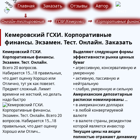
Главная
Заказать
Отзывы
Автор
⇓
⇒
⇒
Онлайн-тестирования
ГСХИ (Кемерово)
Корпоративные финан
Кемеровский ГСХИ. Корпоративные
финансы. Экзамен. Тест. Онлайн. Заказать
Кемеровский ГСХИ.
Выделяют следующие формы
Корпоративные финансы.
эффективности рынка ценных
Экзамен. Тест. Онлайн.
бумаг
Всего 20 вопросов.
• агрессивную, консервативную и
Набирается 15...18 правильных,
умеренную
что дает оценку Хорошо или
• активную, пассивную и
Отлично, тут уж как повезет.
нейтральную
Предмет сложный. Лимит
• слабую, умеренную и сильную
времени не жесткий, но делать
Американские депозитарные
надо быстро
расписки номинированы ...
• в американских долларах
• в любой конвертируемой
валюте
• в валюте страны, резидентом
которой является инвестор
Текущие цены на акции
полностью отражают динамику