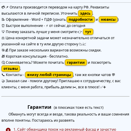
💳📌 Оплата производится переводом на карту РФ. Реквизиты
высылаются в личной переписке. Уточнить
здесь
.
📝 Оформление
-
Word + ПДФ
(узнать
подробности
и
нюансы
)
⏰ Быстрое выполнение
-
⚡ от сейчас до сегодня
💡 Почему заказать лучше у меня смотрите 👉
тут
⚖️ Цена конкретной задачи может незначительно отличаться от
указанной на сайте в ту или другую сторону 📉📈
🎯💰 При заказе нескольких вариантов возможны скидки.
🎁 Короткая консультация - бесплатно.
🤔 Сомневаетесь? Можете почитать
гарантии
и посмотреть
отзывы
.
📞 Контакты -
внизу любой страницы
, там же кнопки чатов 💬
🤝 Заказал сам - помоги другому! Приглашаю к сотрудничеству, с вас
клиенты, с меня работа, прибыль делим ✂️, все в плюсе! ✅➕
Гарантии
(в плюсиках тоже есть текст)
Обмануть могут всегда и везде, такова реальность и ваши сомнения
вполне понятны. Постараюсь их развеять
1. Сайт обманщика похож на рекламный фасад и зачастую