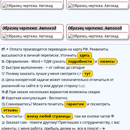
Образец чертежа. Автокад
Образец чертежа. Автокад
💳📌 Оплата производится переводом на карту РФ. Реквизиты
высылаются в личной переписке. Уточнить
здесь
.
📝 Оформление
-
Word + ПДФ
(узнать
подробности
и
нюансы
)
⏰ Быстрое выполнение
-
⚡ от сейчас до сегодня
💡 Почему заказать лучше у меня смотрите 👉
тут
⚖️ Цена конкретной задачи может незначительно отличаться от
указанной на сайте в ту или другую сторону 📉📈
🎯💰 При заказе нескольких вариантов возможны скидки.
🎁 Короткая консультация - бесплатно.
🤔 Сомневаетесь? Можете почитать
гарантии
и посмотреть
отзывы
.
📞 Контакты -
внизу любой страницы
, там же кнопки чатов 💬
🤝 Заказал сам - помоги другому! Приглашаю к сотрудничеству, с вас
клиенты, с меня работа, прибыль делим ✂️, все в плюсе! ✅➕