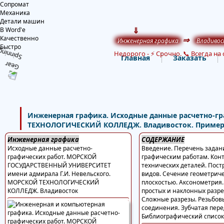
Сопромат
Механика
Детали машин
⇓
В Word'е
Качественно
⇒
Инженерная графика
Владивос
Быстро
Недорого
-
⚡ Срочно. 📞 Всегда на 
Главная
Заказать
Инженерная графика. Исходные данные расчетно-
ТЕХНОЛОГИЧЕСКИЙ КОЛЛЕДЖ. Владивосток. Примеры
Инженерная графика
СОДЕРЖАНИЕ
Исходные данные расчетно-
Введение. Перечень задан
графических работ. МОРСКОЙ
графическим работам. Кон
ГОСУДАРСТВЕННЫЙ УНИВЕРСИТЕТ
технических деталей. Пос
имени адмирала Г.И. Невельского.
видов. Сечение геометриче
МОРСКОЙ ТЕХНОЛОГИЧЕСКИЙ
плоскостью. Аксонометрия
КОЛЛЕДЖ. Владивосток
простых и наклонных разре
Сложные разрезы. Резьбов
соединения. Зубчатая пере
Библиографический список