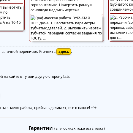
(зубчатого к
горизонтально. Начертить рамку и
соединяемой
основную надпись чертежа
я в личной переписке. Уточнить
здесь
.
 на сайте в ту или другую сторону 📉📈
.
нты, с меня работа, прибыль делим ✂️, все в плюсе! ✅➕
Гарантии
(в плюсиках тоже есть текст)