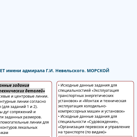
Т имени адмирала Г.И. Невельского. МОРСКОЙ
анные задания
• Исходные данные задания для
специальностией «Эксплуатация
ехнических деталей»
транспортных энергетических
севые и центровые линии.
установок» и «Монтаж и техническая
онтурные линии согласно
эксплуатация холодильно-
(для заданий 1 и 2).
компрессорных машин и установок»
ы дуг сопряжений и
• Исходные данные задания для
уги заданных размеров.
специальности «Судовождение»,
спомогательные линии для
«Организация перевозок и управление
контуров лекальных
на транспорте (по видам)»
очкам