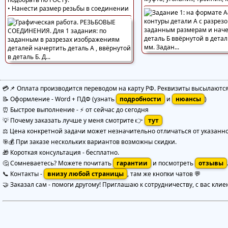
• Нанести размер резьбы в соединении
💳📌 Оплата производится переводом на карту РФ. Реквизиты высылаютс
📝 Оформление
-
Word + ПДФ
(узнать
подробности
и
нюансы
)
⏰ Быстрое выполнение
-
⚡ от сейчас до сегодня
💡 Почему заказать лучше у меня смотрите 👉
тут
⚖️ Цена конкретной задачи может незначительно отличаться от указанной
🎯💰 При заказе нескольких вариантов возможны скидки.
🎁 Короткая консультация - бесплатно.
🤔 Сомневаетесь? Можете почитать
гарантии
и посмотреть
отзывы
📞 Контакты -
внизу любой страницы
, там же кнопки чатов 💬
🤝 Заказал сам - помоги другому! Приглашаю к сотрудничеству, с вас клие