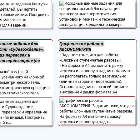
анные задания для
Графическая работа.
сти «Судовождение»,
АКСОНОМЕТРИЯ
ия перевозок и
• Задание тоже, что для работы
«Сложные ступенчатые разрезы»
 на транспорте (по
• На формате А4 выполнить рамку
чертежа и основную надпись. Формат
развёртку (всей
А4 располагать только вертикально
) усечённого наклонной
(длинная сторона - вертикально).
еометрического тела.
Основная надпись - по всей ширине
 изометрическую проекцию
внутренней рамки формата А4
геометрического тела