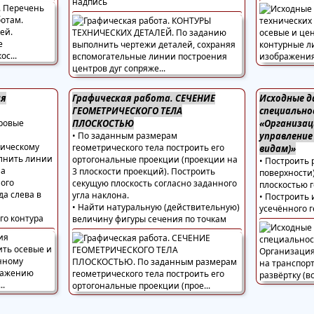
надпись
ия
Графическая работа. СЕЧЕНИЕ
Исходные д
ГЕОМЕТРИЧЕСКОГО ТЕЛА
специально
тровые
ПЛОСКОСТЬЮ
«Организац
• По заданным размерам
управление
рическому
геометрического тела построить его
видам)»
лнить линии
ортогональные проекции (проекции на
• Построить 
на
3 плоскости проекций). Построить
поверхности
ого
секущую плоскость согласно заданного
плоскостью г
да слева в
угла наклона.
• Построить
• Найти натуральную (действительную)
усечённого 
го контура
величину фигуры сечения по точкам