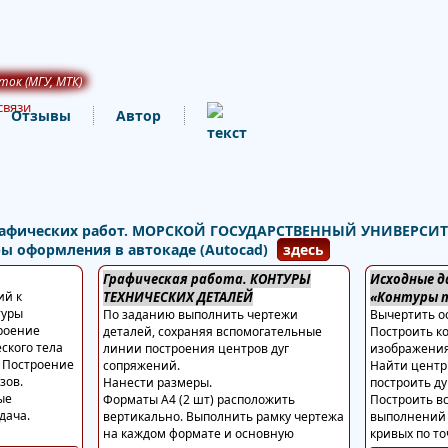
ток (МГУ, МТК)
связи
Отзывы
Автор
графических работ. МОРСКОЙ ГОСУДАРСТВЕННЫЙ УНИВЕРСИТЕ
 оформления в автокаде (Autocad)
здесь
Графическая работа. КОНТУРЫ
Исходные д
ий к
ТЕХНИЧЕСКИХ ДЕТАЛЕЙ
«Контуры т
туры
По заданию выполнить чертежи
Вычертить о
троение
деталей, сохраняя вспомогательные
Построить к
ского тела
линии построения центров дуг
изображения 
. Построение
сопряжений.
Найти центр
зов.
Нанести размеры.
построить д
ые
Форматы А4 (2 шт) расположить
Построить в
дача.
вертикально. Выполнить рамку чертежа
выполнений 
на каждом формате и основную
кривых по т