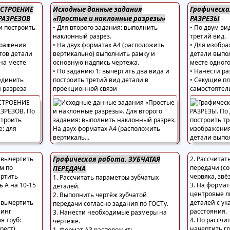
ОСТРОЕНИЕ
Исходные данные задания
Графическ
РАЗРЕЗОВ
«Простые и наклонные разрезы»
РАЗРЕЗЫ
и построить
• Для второго задания: выполнить
• По двум ви
наклонный разрез.
третий вид.
бражения
• На двух форматах А4 (расположить
• Для изобр
тов детали
вертикально) выполнить рамку и
детали выпо
на месте
основную надпись чертежа.
месте одного
• По заданию 1: вычертить два вида и
• Нанести р
единить
построить третий вид детали в
• Секущие пл
 разреза
проекционной связи
самостоятел
4 вычертить
Графическая работа. ЗУБЧАТАЯ
2. Рассчитат
м по
передачи (со
ПЕРЕДАЧА
ертить
червяка, звё
1. Рассчитать параметры зубчатых
ь А на 10-15
3. На форма
деталей.
центровые л
2. Выполнить чертёж зубчатой
4 вычертить
деталей с у
передачи согласно задания по ГОСТу.
тинг
расстояния.
3. Нанести необходимые размеры на
я труб:
4. По рассч
чертеже.
рест).
начертить г
1. Формат А3 расположить