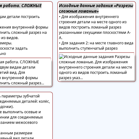
ая работа. СЛОЖНЫЕ
Исходные данные задания «Разрезы
сложные ломаные»
дам детали построить
• Для изображения внутреннего
строения детали на месте одного из
ажения внутренней формы
видов построить ломаный разрез
лнить сложный разрез на
указанными секущими плоскостями А-
 из видов.
А.
азмеры.
• Для задания 2: на месте главного вида
оскости задать
выполнить ступенчатый разрез
ьно
ь параметры зубчатой
единяемых деталей: колёс,
здочки).
те выполнить осевые и
инии для соединяемых
казанием межосевого
итанным размерам
лавный вид детали