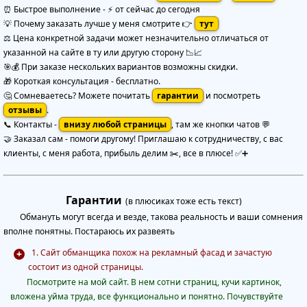
⏰ Быстрое выполнение
-
⚡ от сейчас до сегодня
💡 Почему заказать лучше у меня смотрите 👉
тут
⚖️ Цена конкретной задачи может незначительно отличаться от
указанной на сайте в ту или другую сторону 📉📈
🎯💰 При заказе нескольких вариантов возможны скидки.
🎁 Короткая консультация - бесплатно.
🤔 Сомневаетесь? Можете почитать
гарантии
и посмотреть
отзывы
.
📞 Контакты -
внизу любой страницы
, там же кнопки чатов 💬
🤝 Заказал сам - помоги другому! Приглашаю к сотрудничеству, с вас
клиенты, с меня работа, прибыль делим ✂️, все в плюсе! ✅➕
Гарантии
(в плюсиках тоже есть текст)
Обмануть могут всегда и везде, такова реальность и ваши сомнения
вполне понятны. Постараюсь их развеять
1. Сайт обманщика похож на рекламный фасад и зачастую
состоит из одной страницы.
Посмотрите на мой сайт. В нем сотни страниц, кучи картинок,
вложена уйма труда, все функционально и понятно. Почувствуйте