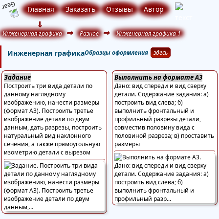
Главная
Заказать
Отзывы
Автор
⇓
⇒
⇒
Инженерная графика
Разное
Инженерная графика 1
Инженерная графика
Образцы оформления
здесь
Задание
Выполнить на формате А3
Построить три вида детали по
Дано: вид спереди и вид сверху
данному наглядному
детали. Содержание задания: а)
изображению, нанести размеры
построить вид слева; б)
(формат А3). Построить третье
выполнить фронтальный и
изображение детали по двум
профильный разрезы детали,
данным, дать разрезы, построить
совместив половину вида с
натуральный вид наклонного
половиной разреза; в) проставить
сечения, а также прямоугольную
размеры
изометрию детали с вырезом