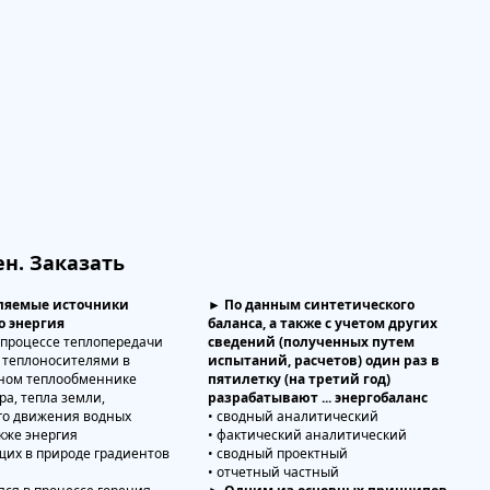
н. Заказать
ляемые источники
► По данным синтетического
то энергия
баланса, а также с учетом других
в процессе теплопередачи
сведений (полученных путем
 теплоносителями в
испытаний, расчетов) один раз в
ном теплообменнике
пятилетку (на третий год)
тра, тепла земли,
разрабатывают ... энергобаланс
го движения водных
• сводный аналитический
акже энергия
• фактический аналитический
щих в природе градиентов
• сводный проектный
• отчетный частный