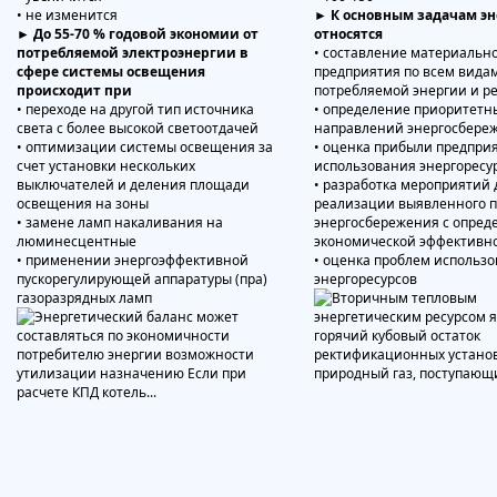
• не изменится
► К основным задачам эн
► До 55-70 % годовой экономии от
относятся
потребляемой электроэнергии в
• составление материально
сфере системы освещения
предприятия по всем вида
происходит при
потребляемой энергии и р
• переходе на другой тип источника
• определение приоритетн
света с более высокой светоотдачей
направлений энергосбере
• оптимизации системы освещения за
• оценка прибыли предпри
счет установки нескольких
использования энергоресу
выключателей и деления площади
• разработка мероприятий 
освещения на зоны
реализации выявленного 
• замене ламп накаливания на
энергосбережения с опред
люминесцентные
экономической эффективн
• применении энергоэффективной
• оценка проблем использ
пускорегулирующей аппаратуры (пра)
энергоресурсов
газоразрядных ламп