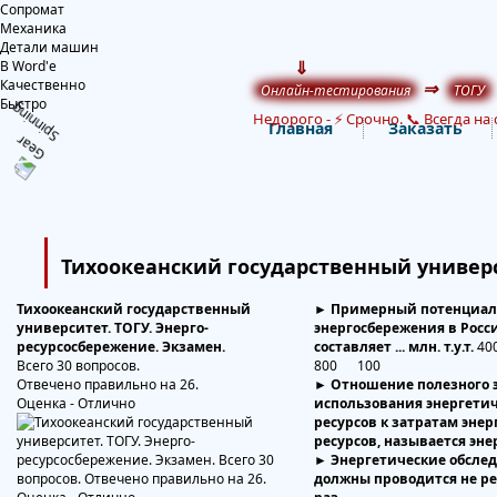
Сопромат
Механика
Детали машин
⇓
В Word'е
Качественно
⇒
Онлайн-тестирования
ТОГУ
Быстро
Недорого
-
⚡ Срочно. 📞 Всегда на 
Главная
Заказать
Тихоокеанский государственный универс
Тихоокеанский государственный
► Примерный потенциал
университет. ТОГУ. Энерго-
энергосбережения в Росс
ресурсосбережение. Экзамен.
составляет ... млн. т.у.т.
4
Всего 30 вопросов.
800 100
Отвечено правильно на 26.
► Отношение полезного 
Оценка - Отлично
использования энергети
ресурсов к затратам эне
ресурсов, называется эн
► Энергетические обсле
должны проводится не ре