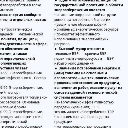
яся в процессе горения
► Одним из основных принципов
ефтепереработки в топке
государственной политики в области
вигателя
энергосбережения является
ская энергия свободно
• снижение подключенной нагрузки
 тел и отдельных частиц
конечных потребителей энергии
• увеличение объемов добычи
лектростатической
ископаемых энергетических ресурсов
ядерной механической
• приоритет эффективного
 понятия, принципы,
использования энергетических
кты деятельности в сфере
ресурсов
го обеспечения
► Бытовой мусор относят к
жения, а также
тепловым ВЭР горючим ВЭР
 и первоначальный
первичным энергоресурсам ВЭР
овополагающих
избыточного давления
 устанавливает
► Значение потребления энергии и
41-99. Энергосбережение.
(или) топлива на основные и
кая эффективность. Состав
вспомогательные технологические
процессы изготовления продукции,
79-99. Энергосбережение.
выполнение работ, оказание услуг на
кий паспорт
основе заданной технологической
го потребителя топливно-
системы называется
ких ресурсов. Основные
• энергетической эффективностью
Типовые формы
передачи (хранения) ТЭР -
80-99. Энергосбережение.
экономичностью потребления ТЭР
верждения соответствия
• энергоемкостью производства
 энергетической
продукции
сти энергопотребляющей
• материалоемкостью продукции