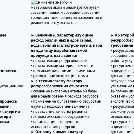
шее
► Величины, характеризующие
► Ко второ
расход различных видов сырья,
ресурсосбе
воды, топлива, электроэнергии, пара
требования
на единицу вырабатываемой
• ресурсосо
продукции, называются
совершенств
• показателями ресурсоемкости
работ и услу
• показателями материалоемкости
• ресурсоемк
ляется ...
• стехиометрическими величинами
определяющ
• расходными коэффициентами
достижения 
► К техническому фактору
ресурсов пр
луатационное
ресурсосбережения относится
утилизации 
• создание экспериментальной базы
выполнении 
для моделирования расхода ресурсов
оказании усл
процесса
• применение к управлению ресурсами
экологическ
ации,
научных подходов менеджмента
• ресурсопо
ия энергии
• повышение качества ремонта
возможность
потери
технологического оборудования
использован
цесса
• организация вторичного
• ресурсоэк
использования ресурсов
определяющ
► Основную номенклатуру
достижения 