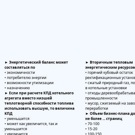
► Энергетический баланс может
► Вторичным тепловым
составляться по
энергетическим ресурсом
• экономичности
• горячий кубовый остаток
• потребителю энергии
ректификационных устано
• возможности утилизации
• сжатый природный газ, 
• назначению
в котельные установки
► Если при расчете КПД котельного
• отходы деревообрабаты
агрегата вместо низшей
промышленности
теплотворной способности топлива
• мусор, сжигаемый на зав
использовать высшую, то величина
переработки
КПД
► Объем бизнес-плана д
• уменьшится
не более ... страниц
• может как увеличится, так и
• 70-100
уменьшится
• 15-20
• увеличится
• 100-150