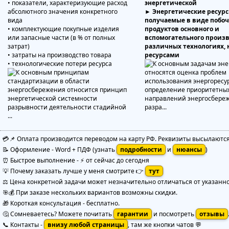
• показатели, характеризующие расход
энергетической
абсолютного значения конкретного
► Энергетические ресурс
вида
получаемые в виде побо
• комплектующие покупные изделия
продуктов основного и
или запасные части (в % от полных
вспомогательного произв
затрат)
различных технологиях,
• затраты на производство товара
ресурсами
• технологические потери ресурса
💳📌 Оплата производится переводом на карту РФ. Реквизиты высылаютс
📝 Оформление
-
Word + ПДФ
(узнать
подробности
и
нюансы
)
⏰ Быстрое выполнение
-
⚡ от сейчас до сегодня
💡 Почему заказать лучше у меня смотрите 👉
тут
⚖️ Цена конкретной задачи может незначительно отличаться от указанной
🎯💰 При заказе нескольких вариантов возможны скидки.
🎁 Короткая консультация - бесплатно.
🤔 Сомневаетесь? Можете почитать
гарантии
и посмотреть
отзывы
📞 Контакты -
внизу любой страницы
, там же кнопки чатов 💬