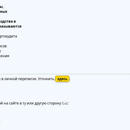
ы,
чных
одства в
 называются
я в личной переписке. Уточнить
здесь
.
 на сайте в ту или другую сторону 📉📈
.