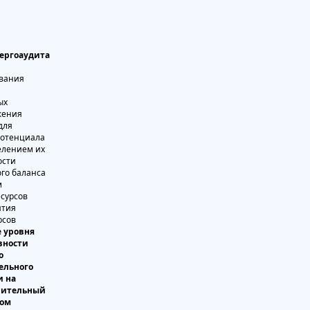
ергоаудита
ования
ых
жения
для
потенциала
елением их
ости
го баланса
м
есурсов
ятия
рсов
 уровня
вности
о
ельного
и на
опительный
сом