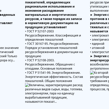
показателей, определяющих
ресурсов при
рациональное использование и
утилизации 
е
экономное расходование
выполнении 
веденных
материальных и энергетических
► Энергия 
ресурсов, а также порядок их записи
протонов в 
тавляет
в нормативную документацию на
различных 
продукцию устанавливает
тяжелых и с
• ГОСТ Р 52107-2003
называется
Ресурсосбережение. Классификация и
• электрома
определение показателей
• электричес
• ГОСТ 30167-95. Ресурсосбережение.
• ядерной
Порядок установления показателей
• атомной
ресурсосбережения в документации на
• электроста
продукцию
► Энергия со
• ГОСТ Р 52108-2003.
энергоресур
Ресурсосбережение. Обращение с
возобновл
отходами. Основные положения
антропоген
• ГОСТ Р 51541-99. Энергосбережение.
Энергетическая эффективность. Состав
показателей. Общие положения