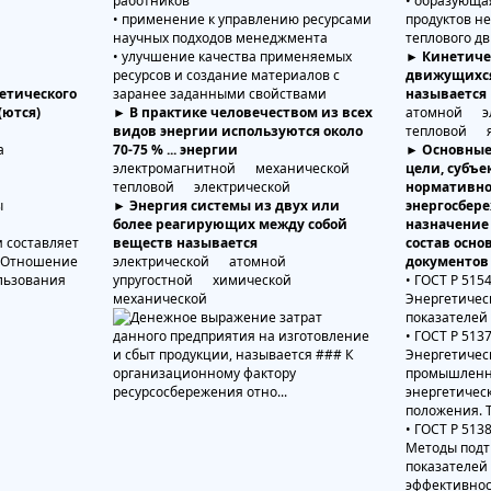
работников
• образующа
• применение к управлению ресурсами
продуктов н
научных подходов менеджмента
теплового д
• улучшение качества применяемых
► Кинетиче
ресурсов и создание материалов с
движущихся
етического
заранее заданными свойствами
называется
(ются)
► В практике человечеством из всех
атомной э
видов энергии используются около
тепловой 
а
70-75 % ... энергии
► Основные
электромагнитной механической
цели, субъе
тепловой электрической
нормативно
ы
► Энергия системы из двух или
энергосбере
более реагирующих между собой
назначение
веществ называется
состав осн
электрической атомной
документов
упругостной химической
• ГОСТ Р 515
механической
Энергетичес
показателей
• ГОСТ Р 513
Энергетичес
промышленно
энергетичес
положения. 
• ГОСТ Р 513
Методы подт
показателей
эффективно