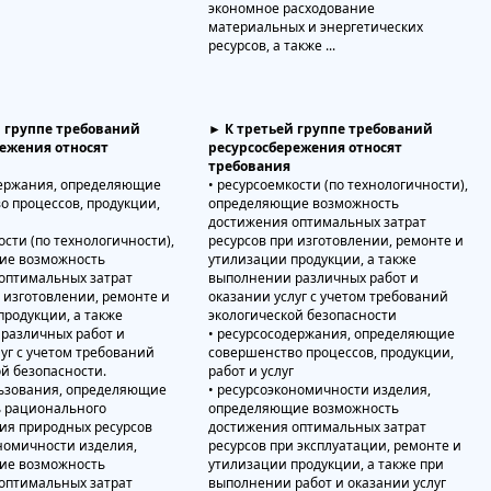
й группе требований
► К третьей группе требований
режения относят
ресурсосбережения относят
требования
держания, определяющие
• ресурсоемкости (по технологичности),
о процессов, продукции,
определяющие возможность
г
достижения оптимальных затрат
ости (по технологичности),
ресурсов при изготовлении, ремонте и
ие возможность
утилизации продукции, а также
оптимальных затрат
выполнении различных работ и
и изготовлении, ремонте и
оказании услуг с учетом требований
продукции, а также
экологической безопасности
различных работ и
• ресурсосодержания, определяющие
уг с учетом требований
совершенство процессов, продукции,
ой безопасности.
работ и услуг
льзования, определяющие
• ресурсоэкономичности изделия,
 рационального
определяющие возможность
ия природных ресурсов
достижения оптимальных затрат
ономичности изделия,
ресурсов при эксплуатации, ремонте и
ие возможность
утилизации продукции, а также при
оптимальных затрат
выполнении работ и оказании услуг