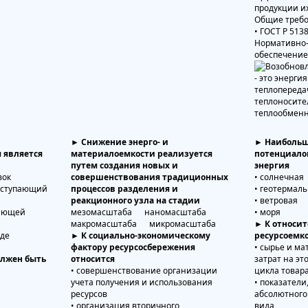
продукции и
Общие треб
• ГОСТ Р 513
Нормативно
обеспечение
► Снижение энерго- и
► Наибольш
 является
материалоемкости реализуется
потенциало
путем создания новых и
энергия
вок
совершенствования традиционных
• солнечная
поступающий
процессов разделения и
• геотермал
реакционного узла на стадии
• ветровая
вающей
мезомасштаба наномасштаба
• моря
макромасштаба микромасштаба
► К относи
оде
► К социально-экономическому
ресурсоемко
фактору ресурсосбережения
• сырье и ма
олжен быть
относится
затрат на э
• совершенствование организации
цикла товара
учета получения и использования
• показател
ресурсов
абсолютного
• организация вторичного
вида