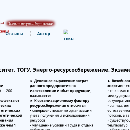
⇒
Энерго-ресурсосбережение
связи
Отзывы
Автор
итет. ТОГУ. Энерго-ресурсосбережение. Экзаме
► Денежное выражение затрат
► Возобнов
ии
данного предприятия на
энергии - э
00 200
изготовление и сбыт продукции,
• теряемая 
называется
между двумя
эффекта от
► К организационному фактору
рекуператив
ческих
ресурсосбережения относится
• солнца, ве
ргетических
• совершенствование организации
естественно
ергетической
учета получения и использования
потоков, а т
дования
ресурсов
• существую
же чем 1
• улучшение условий труда и отдыха
температур