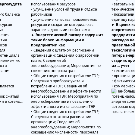
ергоаудита
использования ресурсов
• затраты на
• улучшение условий труда и отдыха
техническое
го баланса
работников
• показатели
м
• улучшение качества применяемых
единицу пар
есурсов
ресурсов и создание материалов с
► В целях 
ых
заранее заданными свойствами
энергетиче
жения
► Энергетический паспорт содержит
предприяти
ятия
такие блоки информации о
расходов на
рсов
предприятии как
правильной
для
• Сведения о штатном расписании
технологиче
потенциала
организации; Сведения о заработной
потерь энер
елением их
плате; Сведения об
стадиях пр
ости
энергооборудовании; Мероприятия по
их ... учет
ования
снижению энергозатрат
• техническ
• Общие сведения о потребителе ТЭР;
• организац
Сведения о приборах учета и
• фактическ
потреблении ТЭР; Сведения об
• коммерчес
энергооборудовании и эффективности
использования ТЭР; Мероприятия по
энергосбережению и повышению
эффективности использования ТЭР
• Общие сведения о потребителе ТЭР;
Сведения о штатном расписании
организации; Сведения об
энергооборудовании; Мероприятия по
сокращению численности персонала