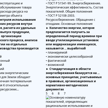
 эксплуатацию и
• ГОСТ Р 51541-99. Энергосбережение.
 обслуживание товара
Энергетическая эффективность. Состав
 расхода ресурса на
показателей. Общие положения
аметра объекта
• ГОСТ Р 52108-2003.
контроля использования
Ресурсосбережение. Обращение с
ских ресурсов внутри
отходами. Основные положения
я, расчета их удельных
► Количество энергии, которое
 выпуск продукции,
предполагается получить за
 организации
определенный период времени при
ского процесса, анализа
вводе утилизационных установок
гии на отдельных
или модернизации имеющихся,
оизводства производится
называется ... выработкой
• планируемой
ий
• экономически целесообразной
ионный
• фактической
ий
• возможной
кий
► Стандартизация в области
энергосбережения базируется на ...
основных принципах, учитываемых
в правовых, организационных и
нормативно-методических
документах
5 6 8 7