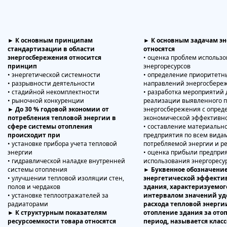
► К основным принципам
► К основным задачам эн
стандартизации в области
относятся
энергосбережения относится
• оценка проблем использ
принцип
энергоресурсов
• энергетической системности
• определение приоритетн
• разрывности деятельности
направлений энергосбере
• стадийной некомплектности
• разработка мероприятий 
• рыночной конкуренции
реализации выявленного 
► До 30 % годовой экономии от
энергосбережения с опред
потребления тепловой энергии в
экономической эффективн
сфере системы отопления
• составление материально
происходит при
предприятия по всем вида
• установке прибора учета тепловой
потребляемой энергии и р
энергии
• оценка прибыли предпри
• гидравлической наладке внутренней
использования энергоресу
системы отопления
► Буквенное обозначение
• улучшении тепловой изоляции стен,
энергетической эффекти
полов и чердаков
здания, характеризуемог
• установке теплоотражателей за
интервалом значений уд
радиаторами
расхода тепловой энерги
► К структурным показателям
отопление здания за от
ресурсоемкости товара относятся
период, называется клас