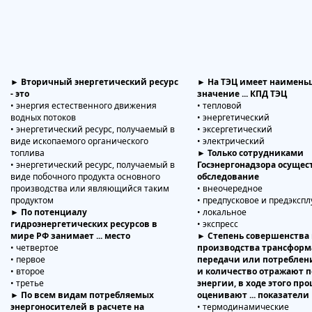
► Вторичный энергетический ресурс
► На ТЭЦ имеет наимень
- это
значение ... КПД ТЭЦ
• энергия естественного движения
• тепловой
водных потоков
• энергетический
• энергетический ресурс, получаемый в
• эксергетический
виде ископаемого органического
• электрический
топлива
► Только сотрудниками
• энергетический ресурс, получаемый в
Госэнергонадзора осуществ
виде побочного продукта основного
обследование
производства или являющийся таким
• внеочередное
продуктом
• предпусковое и предэксп
► По потенциалу
• локальное
гидроэнергетических ресурсов в
• экспресс
мире РФ занимает ... место
► Степень совершенства 
• четвертое
производства трансформ
• первое
передачи или потреблен
• второе
и количество отражают 
• третье
энергии, в ходе этого про
► По всем видам потребляемых
оценивают ... показатели
энергоносителей в расчете на
• термодинамические