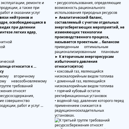
 эксплуатации, ремонте и
• ресурсопользования, определяющие
продукции, а также при
возможность рационального
работ и оказании услуг
использования природных ресурсов
связи нейтронов и
► Аналитический баланс,
ядре, освобождающаяся в
составляемый с учетом отдельных
видах при делении
энергосберегающих мероприятий, не
интезе легких ядер,
изменяющих технологии
производственного процесса,
гнитной
называется проектным ... балансом
кой
приведенным оптимальным
рационализированным плановым
► К вторичным энергоресурсам
тической
избыточного давления
лнца относится к ...
относится(ятся)
су
• коксовый газ, являющийся
яемому вторичному
низкокалорийным видом топлива
ному невозобновляемому
• доменный газ, являющийся
низкокалорийным видом топлива
• горячий кубовый остаток
ректификационных установок
• водяной пар, давление которого перед
применением снижается в
редукционноохладительных
установках.