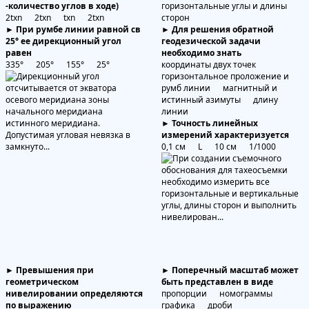
-количество углов в ходе)
горизонтальные углы и длины
2tхn 2tхn tхn 2tхn
сторон
► При румбе линии равной св
► Для решения обратной
25° ее дирекционный угол
геодезической задачи
равен
необходимо знать
335° 205° 155° 25°
координаты двух точек
горизонтальное проложение и
румб линии магнитный и
истинный азимуты длину
линии
► Точность линейных
измерений характеризуется
0,1 см L 10 см 1/1000
► Превышения при
► Поперечный масштаб может
геометрическом
быть представлен в виде
нивелировании определяются
пропорции номограммы
по выражению
графика дроби