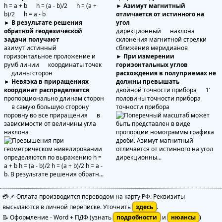
h = а + b h = (а - b)/2 h = (а +
► Азимут магнитный
b)/2 h = а - b
отличается от истинного на
► В результате решения
угол
обратной геодезической
дирекционный наклона
задачи получают
склонения магнитной стрелки
азимут истинный
сближения меридианов
горизонтальное проложение и
► При измерении
румб линии координаты точек
горизонтальных углов
длины сторон
расхождения в полуприемах не
► Невязка в приращениях
должны превышать
координат распределяется
двойной точности прибора 1’
пропорционально длинам сторон
половины точности прибора
в самую большую сторону
точности прибора
поровну во все приращения в
зависимости от величины угла
наклона
💳📌 Оплата производится переводом на карту РФ. Реквизиты
высылаются в личной переписке. Уточнить
здесь
.
📝 Оформление
-
Word + ПДФ
(узнать
подробности
и
нюансы
)