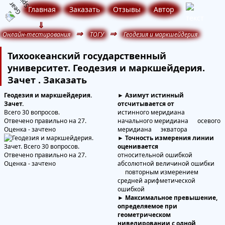
Главная
Заказать
Отзывы
Автор
⇓
⇒
⇒
Онлайн-тестирования
ТОГУ
Геодезия и маркшейдерия
Тихоокеанский государственный
университет. Геодезия и маркшейдерия.
Зачет . Заказать
Геодезия и маркшейдерия.
► Азимут истинный
Зачет.
отсчитывается от
Всего 30 вопросов.
истинного меридиана
Отвечено правильно на 27.
начального меридиана осевого
Оценка - зачтено
меридиана экватора
► Точность измерения линии
оценивается
относительной ошибкой
абсолютной величиной ошибки
повторным измерением
средней арифметической
ошибкой
► Максимальное превышение,
определяемое при
геометрическом
нивелировании с одной