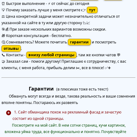
⏰ Быстрое выполнение
-
⚡ от сейчас до сегодня
💡 Почему заказать лучше у меня смотрите 👉
тут
⚖️ Цена конкретной задачи может незначительно отличаться от
указанной на сайте в ту или другую сторону 📉📈
🎯💰 При заказе нескольких вариантов возможны скидки.
🎁 Короткая консультация - бесплатно.
🤔 Сомневаетесь? Можете почитать
гарантии
и посмотреть
отзывы
.
📞 Контакты -
внизу любой страницы
, там же кнопки чатов 💬
🤝 Заказал сам - помоги другому! Приглашаю к сотрудничеству, с вас
клиенты, с меня работа, прибыль делим ✂️, все в плюсе! ✅➕
Гарантии
(в плюсиках тоже есть текст)
Обмануть могут всегда и везде, такова реальность и ваши сомнения
вполне понятны. Постараюсь их развеять
1. Сайт обманщика похож на рекламный фасад и зачастую
состоит из одной страницы.
Посмотрите на мой сайт. В нем сотни страниц, кучи картинок,
вложена уйма труда, все функционально и понятно. Почувствуйте