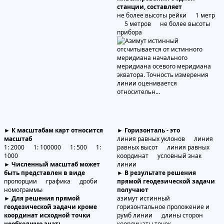
станции, составляет
не более высоты рейки 1 метр
5 метров не более высоты
прибора
► К масштабам карт относится
► Горизонталь - это
масштаб
линия равных уклонов линия
1: 2000 1: 100000 1: 500 1:
равных высот линия равных
1000
координат условный знак
► Численный масштаб может
линии
быть представлен в виде
► В результате решения
пропорции графика дроби
прямой геодезической задачи
номограммы
получают
► Для решения прямой
азимут истинный
геодезической задачи кроме
горизонтальное проложение и
координат исходной точки
румб линии длины сторон
необходимо знать
координаты точек