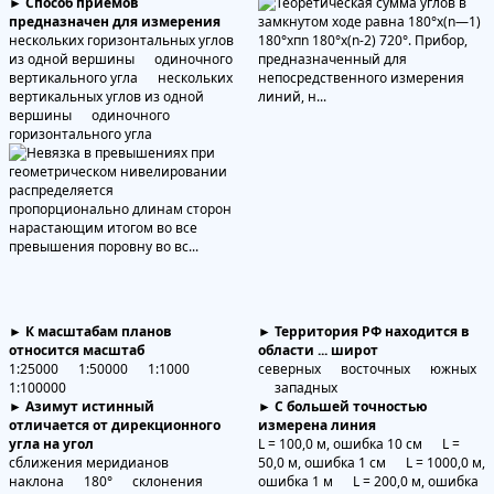
► Способ приемов
предназначен для измерения
нескольких горизонтальных углов
из одной вершины одиночного
вертикального угла нескольких
вертикальных углов из одной
вершины одиночного
горизонтального угла
► К масштабам планов
► Территория РФ находится в
относится масштаб
области ... широт
1:25000 1:50000 1:1000
северных восточных южных
1:100000
западных
► Азимут истинный
► С большей точностью
отличается от дирекционного
измерена линия
угла на угол
L = 100,0 м, ошибка 10 см L =
сближения меридианов
50,0 м, ошибка 1 см L = 1000,0 м,
наклона 180° склонения
ошибка 1 м L = 200,0 м, ошибка