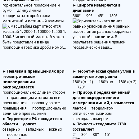
горизонтальное проложение и
► Широта измеряется в
румб длину линии
диапазоне
координаты второй точки
360° 90° 45° 180°
магнитный и истинный азимуты
► Невязка в превышениях при
► Теоретическая сумма углов в
геометрическом
замкнутом ходе равна
нивелировании
180°х(n—1) 180°хпn 180°х(n-2)
распределяется
720°
пропорционально длинам сторон
► Прибор, предназначенный
нарастающим итогом во все
для непосредственного
превышения поровну во все
измерения линий, называется
превышения пропорционально
лентой теодолитом
величине превышения
оптическим визиром
► Территория РФ находится в
светодальномером
области ... долгот
► Точность теодолита 2Т30
северных западных южных
составляет
восточных
2' 30° 30'' 15'