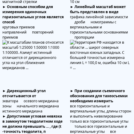
магнитной стрелки
10 см
► Основным способом для
► Линейный масштаб может
измерения одиночных
быть представлен в виде
горизонтальных углов является
графика линейной зависимости
способ
дроби номограммы с
круговых приемов
вертикальными и
направлений повторений
горизонтальными основаниями
приемов
пропорции
► Дирекционный угол
► При создании съемочного
отсчитывается от
обоснования для тахеосъемки
экватора осевого меридиана
необходимо измерить
зоны начального меридиана
все горизонтальные и
истинного меридиана
вертикальные углы, длины сторон
► Допустимая угловая невязка
и выполнить нивелирование
в замкнутом теодолитном ходе
только все горизонтальные углы
не должна превышать ... , где (t
только все горизонтальные и
-точность теодолита, п
вертикальные углы все