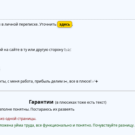
я в личной переписке. Уточнить
здесь
.
 на сайте в ту или другую сторону 📉📈
.
нты, с меня работа, прибыль делим ✂️, все в плюсе! ✅➕
Гарантии
(в плюсиках тоже есть текст)
полне понятны. Постараюсь их развеять
 из одной страницы.
ожена уйма труда, все функционально и понятно. Почувствуйте разницу.