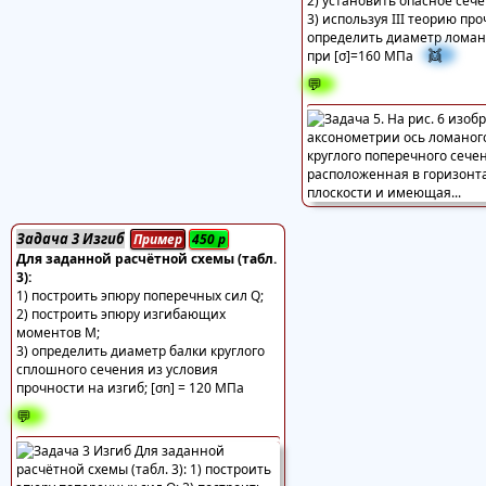
2) установить опасное сече
3) используя III теорию пр
определить диаметр ломан
👯
при [σ]=160 МПа
💬
Задача 3 Изгиб
Пример
450
р
Для заданной расчётной схемы (табл.
3):
1) построить эпюру поперечных сил Q;
2) построить эпюру изгибающих
моментов М;
3) определить диаметр балки круглого
сплошного сечения из условия
прочности на изгиб; [σn] = 120 МПа
💬