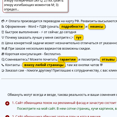
💳📌 Оплата производится переводом на карту РФ. Реквизиты высылаютс
📝 Оформление
-
Word + ПДФ
(узнать
подробности
и
нюансы
)
⏰ Быстрое выполнение
-
⚡ от сейчас до сегодня
💡 Почему заказать лучше у меня смотрите 👉
тут
⚖️ Цена конкретной задачи может незначительно отличаться от указанной
🎯💰 При заказе нескольких вариантов возможны скидки.
🎁 Короткая консультация - бесплатно.
🤔 Сомневаетесь? Можете почитать
гарантии
и посмотреть
отзывы
📞 Контакты -
внизу любой страницы
, там же кнопки чатов 💬
🤝 Заказал сам - помоги другому! Приглашаю к сотрудничеству, с вас клие
Обмануть могут всегда и везде, такова реальность и ваши сомнения в
1. Сайт обманщика похож на рекламный фасад и зачастую состоит
Посмотрите на мой сайт. В нем сотни страниц, кучи картинок, вл
2. Сайт обманщика обещает златые горы и кота в мешке.