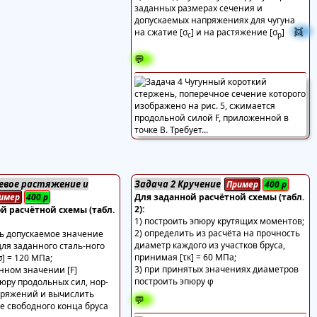
заданных размерах сечения и
допускаемых напряжениях для чугуна
👯
на сжатие [σ
] и на растяжение [σ
]
c
р
💬
севое растяжение и
Задача 2 Кручение
Пример
400
р
имер
400
р
Для заданной расчётной схемы (табл.
2):
й расчётной схемы (табл.
1) построить эпюру крутящих моментов;
2) определить из расчёта на прочность
ть допускаемое значение
диаметр каждого из участков бруса,
 для заданного сталь-ного
принимая [τк] = 60 МПа;
σ] = 120 МПа;
3) при принятых значениях диаметров
нном значении [F]
построить эпюру φ
юру продольных сил, нор-
ряжений и вычислить
💬
 свободного конца бруса