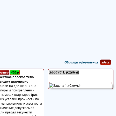
Образцы оформления
здесь
Задача 1. (Схемы)
ример
400
р
есткое плоское тело
на одну шарнирно
 или на две шарнирно
поры и прикреплено к
 помощи шарниров (рис.
я из условий прочности по
 напряжениям и жесткости
значение допускаемой
если предел текучести