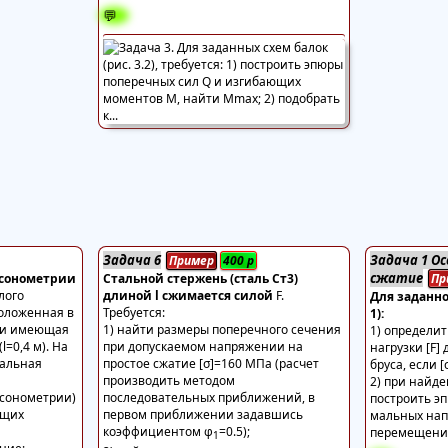
💬
Задача 6
Задача 1 О
Пример
400
р
сжатие
аксонометрии
Стальной стержень (сталь Ст3)
Пр
лого
длиной l сжимается силой
F.
Для заданно
положенная в
Требуется:
1):
 и имеющая
1) найти размеры поперечного сечения
1) определи
l=0,4 м). На
при допускаемом напряжении на
нагрузки [F]
кальная
простое сжатие [σ]=160 МПа (расчет
бруса, если [
производить методом
2) при найде
ксонометрии)
последовательных приближений, в
построить эп
ящих
первом приближении задавшись
мальных нап
коэффициентом φ
=0.5);
перемещение
1