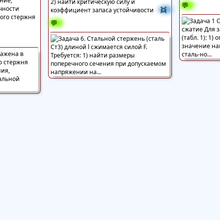
ние;
2) найти критическую силу и
💬
очности
👯
коэффициент запаса устойчивости
ого стержня
💬