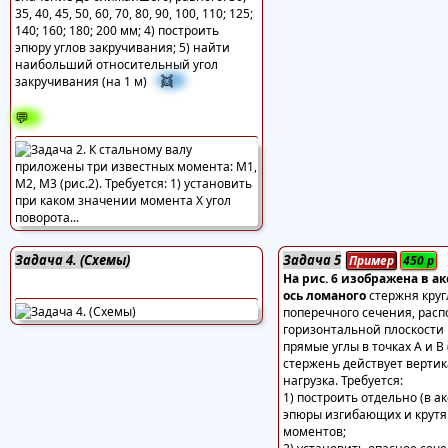
35, 40, 45, 50, 60, 70, 80, 90, 100, 110; 125;
140; 160; 180; 200 мм; 4) построить
эпюру углов закручивания; 5) найти
наибольший относительный угол
👯
закручивания (на 1 м)
💬
Задача 4. (Схемы)
Задача 5
Пример
450
р
На рис. 6 изображена в 
ось ломаного
стержня круг
поперечного сечения, рас
горизонтальной плоскости
прямые углы в точках А и В (
стержень действует верти
нагрузка. Требуется:
1) построить отдельно (в а
эпюры изгибающих и крут
моментов;