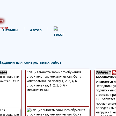
У)
связи
Отзывы
Автор
 Задания для контрольных работ
алов
Специальность заочного обучения
Задача 1
П
строительная, механическая. Одна
контрольные
Абсолютно ж
контрольная по плану 1, 2, 3, 4, 6 -
ельство ТОГУ
опирается 
строительная, 1, 2, 3, 5, 6 -
неподвижную
механическая
подвижные о
стержню при
1). Требуетс
нормальным
определить 
нагрузки F, 