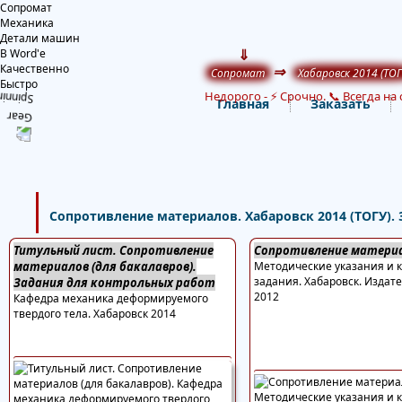
Сопромат
Механика
Детали машин
⇓
В Word'е
Качественно
⇒
Сопромат
Хабаровск 2014 (ТОГ
Быстро
Недорого
-
⚡ Срочно. 📞 Всегда на 
Главная
Заказать
Сопротивление материалов. Хабаровск 2014 (ТОГУ).
Титульный лист. Сопротивление
Сопротивление матери
материалов (для бакалавров).
Методические указания и 
задания. Хабаровск. Издат
Задания для контрольных работ
2012
Кафедра механика деформируемого
твердого тела. Хабаровск 2014