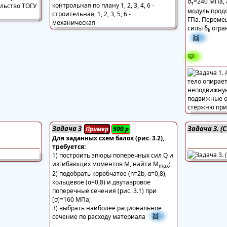
σ
=240 МПа, 
т
модуль прод
ГПа. Переме
силы δ
огра
k
👯
💬
Задача 3
Задача 3. (
Пример
500
р
Для заданных схем балок (рис. 3.2),
требуется:
1) построить эпюры поперечных сил Q и
изгибающих моментов M, найти M
;
max
2) подобрать коробчатое (h=2b, α=0,8),
кольцевое (α=0,8) и двутавровое
поперечные сечения (рис. 3.1) при
[σ]=160 МПа;
3) выбрать наиболее рациональное
👯
сечение по расходу материала