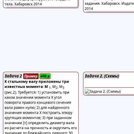
Задача 2
Задача 2. (Схемы)
Пример
400
р
К стальному валу приложены три
известных момента: M
, M
, M
1
2
3
(рис.2). Требуется: 1) установить при
каком значении момента X угол
поворота правого концевого сечения
вала равен нулю; 2) для найденного
значения момента X построить эпюру
крутящих моментов; 3) при заданном
значении [τ] определить диаметр вала
из расчета на прочность и округлить его
значение до ближайшего, равного: 30,