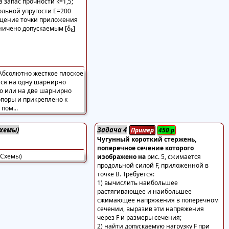
а запас прочности k=1,5;
ольной упругости Е=200
щение точки приложения
ничено допускаемым [δ
]
k
Схемы)
Задача 4
Пример
450
р
Чугунный короткий стержень,
поперечное сечение которого
изображено на
рис. 5, сжимается
продольной силой F, приложенной в
точке В. Требуется:
1) вычислить наибольшее
растягивающее и наибольшее
сжимающее напряжения в поперечном
сечении, выразив эти напряжения
через F и размеры сечения;
2) найти допускаемую нагрузку F при