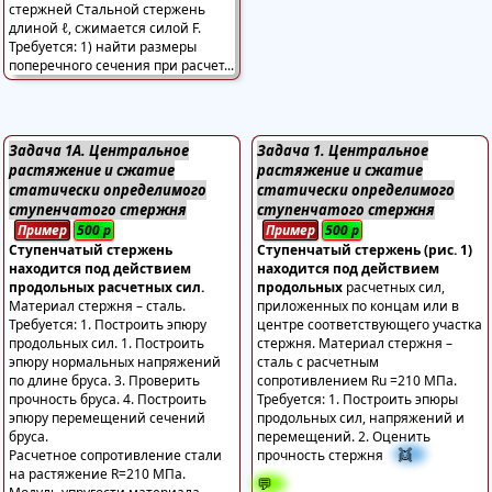
Задача 1А. Центральное
Задача 1. Центральное
растяжение и сжатие
растяжение и сжатие
статически определимого
статически определимого
ступенчатого стержня
ступенчатого стержня
Пример
500
р
Пример
500
р
Ступенчатый стержень
Ступенчатый стержень (рис. 1)
находится под действием
находится под действием
продольных расчетных сил.
продольных
расчетных сил,
Материал стержня – сталь.
приложенных по концам или в
Требуется: 1. Построить эпюру
центре соответствующего участка
продольных сил. 1. Построить
стержня. Материал стержня –
эпюру нормальных напряжений
сталь с расчетным
по длине бруса. 3. Проверить
сопротивлением Ru =210 МПа.
прочность бруса. 4. Построить
Требуется: 1. Построить эпюры
эпюру перемещений сечений
продольных сил, напряжений и
бруса.
перемещений. 2. Оценить
👯
Расчетное сопротивление стали
прочность стержня
на растяжение R=210 МПа.
💬