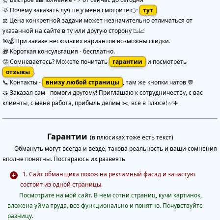
💡 Почему заказать лучше у меня смотрите 👉
тут
⚖️ Цена конкретной задачи может незначительно отличаться от
указанной на сайте в ту или другую сторону 📉📈
🎯💰 При заказе нескольких вариантов возможны скидки.
🎁 Короткая консультация - бесплатно.
🤔 Сомневаетесь? Можете почитать
гарантии
и посмотреть
отзывы
.
📞 Контакты -
внизу любой страницы
, там же кнопки чатов 💬
🤝 Заказал сам - помоги другому! Приглашаю к сотрудничеству, с вас
клиенты, с меня работа, прибыль делим ✂️, все в плюсе! ✅➕
Гарантии
(в плюсиках тоже есть текст)
Обмануть могут всегда и везде, такова реальность и ваши сомнения
вполне понятны. Постараюсь их развеять
1. Сайт обманщика похож на рекламный фасад и зачастую
состоит из одной страницы.
Посмотрите на мой сайт. В нем сотни страниц, кучи картинок,
вложена уйма труда, все функционально и понятно. Почувствуйте
разницу.