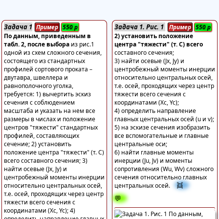
Задача 1
Задача 1. Рис. 1
Пример
550
р
Пример
550
р
По данным, приведенным в
2) установить положение
табл. 2, после выбора
из рис.1
центра "тяжести" (т. С) всего
одной из схем сложного сечения,
составного сечения;
состоящего из стандартных
3) найти осевые (Jx, Jy) и
профилей сортового проката –
центробежный моменты инерции
двутавра, швеллера и
относительно центральных осей,
равнополочного уголка,
т.е. осей, проходящих через центр
требуется: 1) вычертить эскиз
тяжести всего сечения с
сечения с соблюдением
координатами (Хс, Yc);
масштаба и указать на нем все
4) определить направление
размеры в числах и положение
главных центральных осей (u и v);
центров "тяжести" стандартных
5) на эскизе сечения изобразить
профилей, составляющих
все вспомогательные и главные
сечение; 2) установить
центральные оси;
положение центра "тяжести" (т. С)
6) найти главные моменты
всего составного сечения; 3)
инерции (Ju, Jv) и моменты
найти осевые (Jx, Jy) и
сопротивления (Wu, Wv) сложного
центробежный моменты инерции
сечения относительно главных
👯
относительно центральных осей,
центральных осей.
т.е. осей, проходящих через центр
💬
тяжести всего сечения с
координатами (Хс, Yc); 4)
определить направление главных