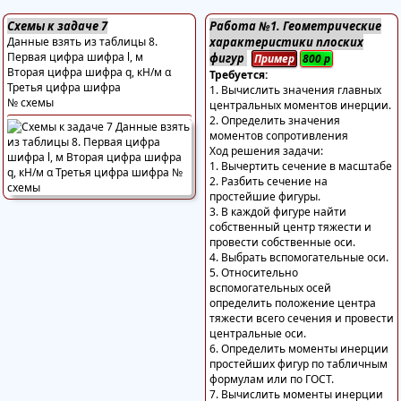
Схемы к задаче 7
Работа №1. Геометрические
Данные взять из таблицы 8.
характеристики плоских
Первая цифра шифра l, м
фигур
Пример
800
р
Вторая цифра шифра q, кН/м α
Требуется:
Третья цифра шифра
1. Вычислить значения главных
№ схемы
центральных моментов инерции.
2. Определить значения
моментов сопротивления
Ход решения задачи:
1. Вычертить сечение в масштабе
2. Разбить сечение на
простейшие фигуры.
3. В каждой фигуре найти
собственный центр тяжести и
провести собственные оси.
4. Выбрать вспомогательные оси.
5. Относительно
вспомогательных осей
определить положение центра
тяжести всего сечения и провести
центральные оси.
6. Определить моменты инерции
простейших фигур по табличным
формулам или по ГОСТ.
7. Вычислить моменты инерции