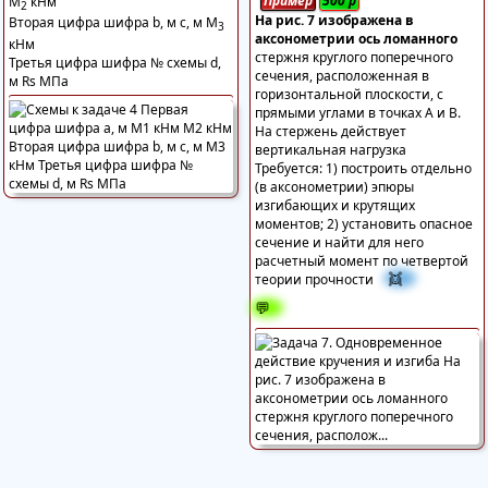
Пример
500
р
М
кНм
2
На рис. 7 изображена в
Вторая цифра шифра b, м с, м М
3
аксонометрии ось ломанного
кНм
стержня круглого поперечного
Третья цифра шифра № схемы d,
сечения, расположенная в
м Rs МПа
горизонтальной плоскости, с
прямыми углами в точках А и В.
На стержень действует
вертикальная нагрузка
Требуется: 1) построить отдельно
(в аксонометрии) эпюры
изгибающих и крутящих
моментов; 2) установить опасное
сечение и найти для него
расчетный момент по четвертой
👯
теории прочности
💬