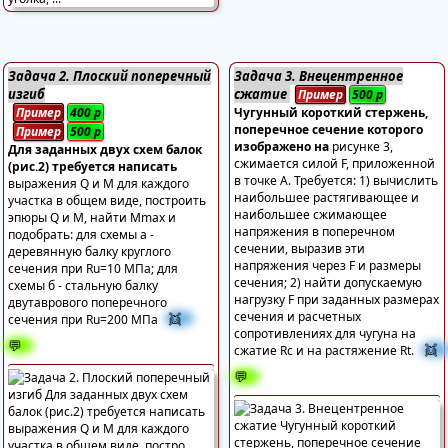
Задача 2. Плоский поперечный
Задача 3. Внецентренное
изгиб
сжатие
Пример
500
р
Пример
400
р
Чугунный короткий стержень,
поперечное сечение которого
Пример
500
р
изображено на
рисунке 3,
Для заданных двух схем балок
сжимается силой F, приложенной
(рис.2) требуется написать
в точке А. Требуется: 1) вычислить
выражения Q и M для каждого
наибольшее растягивающее и
участка в общем виде, построить
наибольшее сжимающее
эпюры Q и M, найти Mmax и
напряжения в поперечном
подобрать: для схемы а -
сечении, выразив эти
деревянную балку круглого
напряжения через F и размеры
сечения при Ru=10 МПа; для
сечения; 2) найти допускаемую
схемы б - стальную балку
нагрузку F при заданных размерах
двутаврового поперечного
сечения и расчетных
👯
сечения при Ru=200 МПа
сопротивлениях для чугуна на
💬
👯
сжатие Rc и на растяжение Rt.
💬