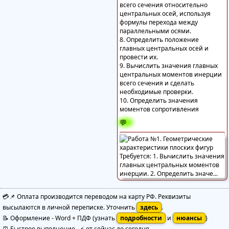
всего сечения относительно
центральных осей, используя
формулы перехода между
параллельными осями.
8. Определить положение
главных центральных осей и
провести их.
9. Вычислить значения главных
центральных моментов инерции
всего сечения и сделать
необходимые проверки.
10. Определить значения
моментов сопротивления
💬
💳📌 Оплата производится переводом на карту РФ. Реквизиты
высылаются в личной переписке. Уточнить
здесь
.
📝 Оформление
-
Word + ПДФ
(узнать
подробности
и
нюансы
)
⏰ Быстрое выполнение
-
⚡ от сейчас до сегодня