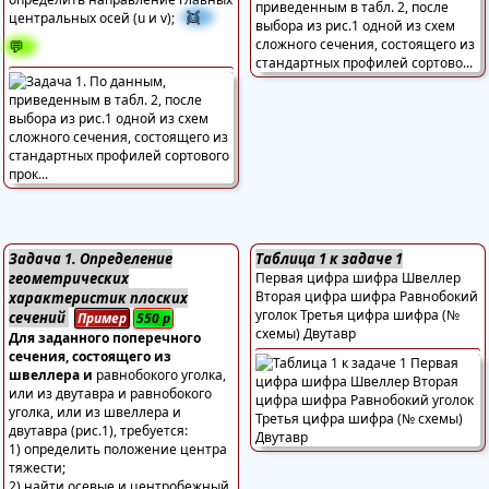
👯
центральных осей (u и v);
💬
Задача 1. Определение
Таблица 1 к задаче 1
геометрических
Первая цифра шифра Швеллер
Вторая цифра шифра Равнобокий
характеристик плоских
уголок Третья цифра шифра (№
сечений
Пример
550
р
схемы) Двутавр
Для заданного поперечного
сечения, состоящего из
швеллера и
равнобокого уголка,
или из двутавра и равнобокого
уголка, или из швеллера и
двутавра (рис.1), требуется:
1) определить положение центра
тяжести;
2) найти осевые и центробежный