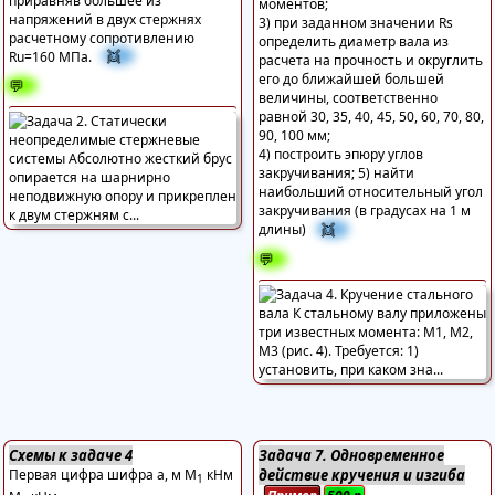
приравняв большее из
моментов;
напряжений в двух стержнях
3) при заданном значении Rs
расчетному сопротивлению
определить диаметр вала из
👯
Ru=160 МПа.
расчета на прочность и округлить
его до ближайшей большей
💬
величины, соответственно
равной 30, 35, 40, 45, 50, 60, 70, 80,
90, 100 мм;
4) построить эпюру углов
закручивания; 5) найти
наибольший относительный угол
закручивания (в градусах на 1 м
👯
длины)
💬
Схемы к задаче 4
Задача 7. Одновременное
Первая цифра шифра а, м М
кНм
действие кручения и изгиба
1