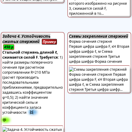
Задача 4. Устойчивость
Схемы закрепления стержней
сжатых стержней
Форма сечения стержня
Пример
Первая цифра шифра F, кН Вторая
450
р
цифра шифра ℓ, м Схема
Стальной стержень длиной ℓ,
закрепления стержня Третья
сжимается силой F. Требуется:
1)
цифра шифра Форма сечения
найти размеры поперечного
сечения при расчетном
сопротивлении R=210 МПа
(расчет производить
последовательными
приближениями, предварительно
задавшись коэффициентом
φ=0,5); 2) найти значение
критической силы и
коэффициента запаса
👯
устойчивости
💬