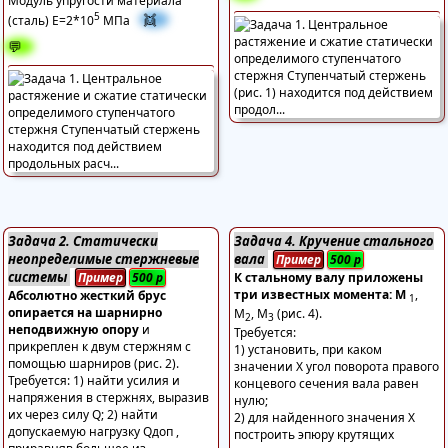
Модуль упругости материала
5
👯
(сталь) Е=2*10
МПа
💬
Задача 2. Статически
Задача 4. Кручение стального
неопределимые стержневые
вала
Пример
500
р
системы
Пример
500
р
К стальному валу приложены
три известных момента: М
,
Абсолютно жесткий брус
1
опирается на шарнирно
М
, М
(рис. 4).
2
3
неподвижную опору
и
Требуется:
прикреплен к двум стержням с
1) установить, при каком
помощью шарниров (рис. 2).
значении Х угол поворота правого
Требуется: 1) найти усилия и
концевого сечения вала равен
напряжения в стержнях, выразив
нулю;
их через силу Q; 2) найти
2) для найденного значения Х
допускаемую нагрузку Qдоп ,
построить эпюру крутящих