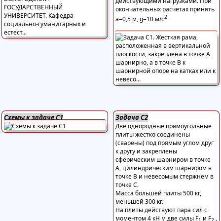
действующими нагрузками. При
окончательных расчетах принять
2
а=0,5 м, g=10 м/с
Схемы к задаче С1
Задача С2
Две однородные прямоугольные
плиты жестко соединены
(сварены) под прямым углом друг
к другу и закреплены
сферическим шарниром в точке
А, цилиндрическим шарниром в
точке В и невесомым стержнем в
точке С.
Масса большей плиты 500 кг,
меньшей 300 кг.
На плиты действуют пара сил с
моментом 4 кН м две силы F
и F
,
1
2