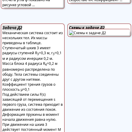
Задача Д2
Схемы к задаче Д2
Механическая система состоит из
нескольких тел. Их массы
приведены в таблице.
Ступенчатый шкив 3 имеет
радиусы ступеней R
=0,3 м, r
=0,1
3
3
м и радиусом инерции 0,2 м.
Масса блока 4 радиуса R
=0,2 м
4
равномерно распределена по
ободу. Тела системы соединены
друг с другом нитями.
Коэффициент трения грузов о
плоскость μ=0,1
Под действием силы F(s)
зависящей от перемещения s
первого груза, система приходит в
движение из состояния покоя.
Деформация пружины в момент
начала движения равна нулю.
При движении на шкив 3
действует постоянный момент М