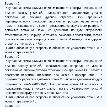
Вариант 5.
Круглая пластина радиуса R=60 см вращается вокруг неподвижной
2
3
оси по закону φ=6t
-3t
. Положительное направление угла φ
показано на рисунке дуговой стрелкой. Ось вращения
перпендикулярна плоскости пластины и проходит через точку О
(пластина вращается в своей плоскости). По окружности радиуса R
движется точка М. Закон ее движения по дуге окружности
2
s=АМ=πR/2(t-2t
). На рисунке точка М показана в положении, когда s
положительно, при s отрицательном точка М находится по другую
сторону от точки А. L=4R/3.
Найти абсолютную скорость и абсолютное ускорение точки М в
момент времени t=1 с
Вариант 6
Круглая пластина радиуса R=60 см вращается вокруг неподвижной
2
3
оси по закону φ=t
-2t
. Положительное направление угла φ
показано на рисунке дуговой стрелкой. Ось вращения ОО
лежит в
1
плоскости пластины (пластина вращается в пространстве). По
окружности радиуса R движется точка М. Закон ее движения по дуге
2
окружности s=АМ=πR/6(3t-t
). На рисунке точка М показана в
положении, когда s положительно, при s отрицательном точка М
находится по другую сторону от точки А. L=R.
Найти абсолютную скорость и абсолютное ускорение точки М в
момент времени t=1 с.
Вариант 7