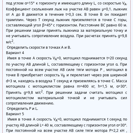
под углом α=15° к горизонту и имеющего длину L, со скоростью V
.
A
Коэффициент скольжения лыж на участке АВ равен μ=0,1. лыжник
от А до В движется в течение t=0,3 сек. В точке В он покидает
трамплин. Через Т секунд лыжник приземляется в точке С горы,
составляющей угол β=45° с горизонтом. Расстояние ВС равно 60 м.
При решении задачи принять лыжника за материальную точку и
не учитывать сопротивление воздуха. При расчетах принять g=9,8
2
м/с
.
Определить скорости в точках А и В.
Вариант 4
Имея в точке А скорость V
=0, мотоцикл поднимается t=20 секунд
A
по участку АВ длиной L, составляющему с горизонтом угол α. При
постоянной на всем участке АВ силе тяги мотора Р , мотоцикл в
точке В приобретает скорость V
и перелетает через ров шириной
В
d=3 м, находясь в воздуха Т секунд и приземляясь в точке С. Масса
мотоцикла с мотоциклистом равна m=400 кг, h=1,5 м, α=30°.
2
Принять g=9,8 м/с
. При решении задачи считать мотоцикл с
мотоциклистом материальной точкой и не учитывать сил
сопротивления движению.
Определить Р и L.
Вариант 5
Имея в точке А скорость V
=0, мотоцикл поднимается t секунд по
A
участку АВ длиной L= 40 м, составляющему с горизонтом угол α=30°.
При постоянной на всем участке АВ силе тяги мотора Р=2,2 кН ,