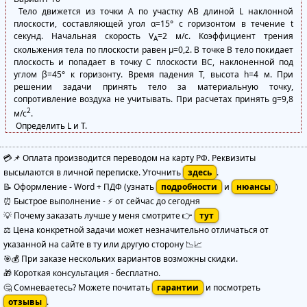
Тело движется из точки А по участку АВ длиной L наклонной
плоскости, составляющей угол α=15° с горизонтом в течение t
секунд. Начальная скорость V
=2 м/с. Коэффициент трения
A
скольжения тела по плоскости равен μ=0,2. В точке В тело покидает
плоскость и попадает в точку С плоскости ВС, наклоненной под
углом β=45° к горизонту. Время падения Т, высота h=4 м. При
решении задачи принять тело за материальную точку,
сопротивление воздуха не учитывать. При расчетах принять g=9,8
2
м/с
.
Определить L и Т.
💳📌 Оплата производится переводом на карту РФ. Реквизиты
высылаются в личной переписке. Уточнить
здесь
.
📝 Оформление
-
Word + ПДФ
(узнать
подробности
и
нюансы
)
⏰ Быстрое выполнение
-
⚡ от сейчас до сегодня
💡 Почему заказать лучше у меня смотрите 👉
тут
⚖️ Цена конкретной задачи может незначительно отличаться от
указанной на сайте в ту или другую сторону 📉📈
🎯💰 При заказе нескольких вариантов возможны скидки.
🎁 Короткая консультация - бесплатно.
🤔 Сомневаетесь? Можете почитать
гарантии
и посмотреть
отзывы
.