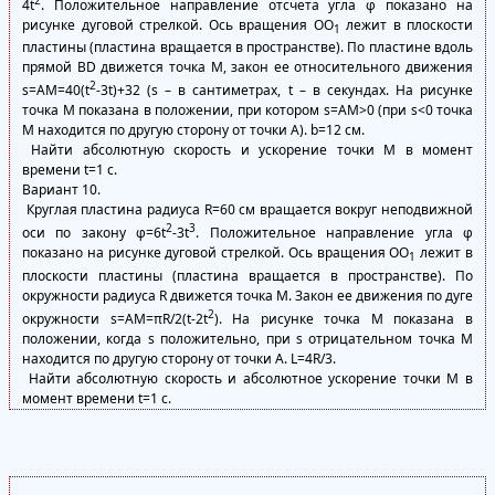
4t
. Положительное направление отсчета угла φ показано на
рисунке дуговой стрелкой. Ось вращения ОО
лежит в плоскости
1
пластины (пластина вращается в пространстве). По пластине вдоль
прямой BD движется точка М, закон ее относительного движения
2
s=AM=40(t
-3t)+32 (s – в сантиметрах, t – в секундах. На рисунке
точка М показана в положении, при котором s=АМ>0 (при s<0 точка
М находится по другую сторону от точки А). b=12 см.
Найти абсолютную скорость и ускорение точки М в момент
времени t=1 с.
Вариант 10.
Круглая пластина радиуса R=60 см вращается вокруг неподвижной
2
3
оси по закону φ=6t
-3t
. Положительное направление угла φ
показано на рисунке дуговой стрелкой. Ось вращения ОО
лежит в
1
плоскости пластины (пластина вращается в пространстве). По
окружности радиуса R движется точка М. Закон ее движения по дуге
2
окружности s=АМ=πR/2(t-2t
). На рисунке точка М показана в
положении, когда s положительно, при s отрицательном точка М
находится по другую сторону от точки А. L=4R/3.
Найти абсолютную скорость и абсолютное ускорение точки М в
момент времени t=1 с.