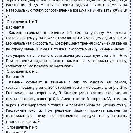
Расстояние d=2,5 м. При решении задачи принять камень за
материальную точку, сопротивление воздуха не учитывать, g=9,8 м/
2
с
.
Определить h и Т
Вариант 8
Камень скользит в течение t=1 сек по участку АВ откоса,
составляющему угол α=45° с горизонтом и имеющему длину L=6 м.
Его начальная скорость V
. Коэффициент трения скольжения камня
A
по откосу равен μ. Имея в точке В скорость V
=2V
, камень через Т
B
A
сек ударяется в точке С о вертикальную защитную стену h = 6 м.
При решении задачи принять камень за материальную точку,
сопротивление воздуха не учитывать.
Определить d и μ.
Вариант 9
Камень скользит в течение t сек по участку АВ откоса,
составляющему угол α=30° с горизонтом и имеющему длину L=2 м.
Его начальная скорость V
=0. Коэффициент трения скольжения
A
камня по откосу равен μ=0,1. Имея в точке В скорость V
, камень
B
через Т сек ударяется в точке С о вертикальную защитную стену.
Расстояние d=3 м. При решении задачи принять камень за
материальную точку, сопротивление воздуха не учитывать.
2
Принять g=9,8 м/с
.
Определить h и t.
Вариант 10