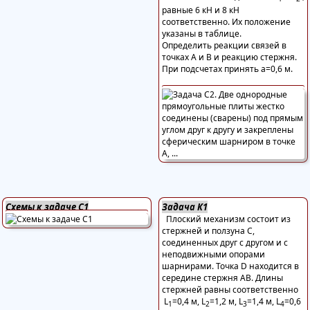
равные 6 кН и 8 кН
соответственно. Их положение
указаны в таблице.
Определить реакции связей в
точках А и В и реакцию стержня.
При подсчетах принять а=0,6 м.
Схемы к задаче С1
Задача К1
Плоский механизм состоит из
стержней и ползуна С,
соединенных друг с другом и с
неподвижными опорами
шарнирами. Точка D находится в
середине стержня АВ. Длины
стержней равны соответственно
L
=0,4 м, L
=1,2 м, L
=1,4 м, L
=0,6
1
2
3
4