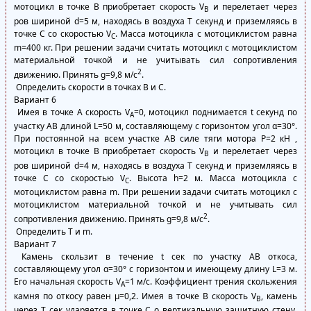
мотоцикл в точке В приобретает скорость V
и перелетает через
В
ров шириной d=5 м, находясь в воздуха Т секунд и приземляясь в
точке С со скоростью V
. Масса мотоцикла с мотоциклистом равна
C
m=400 кг. При решении задачи считать мотоцикл с мотоциклистом
материальной точкой и не учитывать сил сопротивления
2
движению. Принять g=9,8 м/с
.
Определить скорости в точках В и С.
Вариант 6
Имея в точке А скорость V
=0, мотоцикл поднимается t секунд по
A
участку АВ длиной L=50 м, составляющему с горизонтом угол α=30°.
При постоянной на всем участке АВ силе тяги мотора Р=2 кН ,
мотоцикл в точке В приобретает скорость V
и перелетает через
В
ров шириной d=4 м, находясь в воздуха Т секунд и приземляясь в
точке С со скоростью V
. Высота h=2 м. Масса мотоцикла с
C
мотоциклистом равна m. При решении задачи считать мотоцикл с
мотоциклистом материальной точкой и не учитывать сил
2
сопротивления движению. Принять g=9,8 м/с
.
Определить Т и m.
Вариант 7
Камень скользит в течение t сек по участку АВ откоса,
составляющему угол α=30° с горизонтом и имеющему длину L=3 м.
Его начальная скорость V
=1 м/с. Коэффициент трения скольжения
A
камня по откосу равен μ=0,2. Имея в точке В скорость V
, камень
B
через Т сек ударяется в точке С о вертикальную защитную стену.