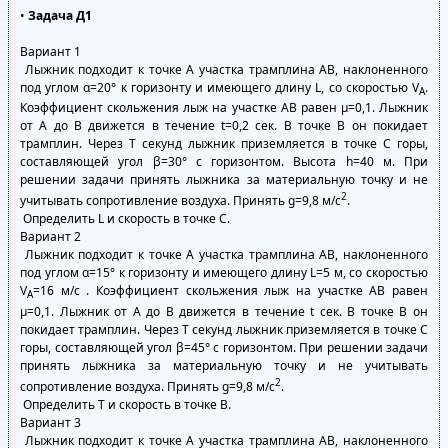
•
Задача Д1
Вариант 1
Лыжник подходит к точке А участка трамплина АВ, наклоненного
под углом α=20° к горизонту и имеющего длину L, со скоростью V
.
A
Коэффициент скольжения лыж на участке АВ равен μ=0,1. Лыжник
от А до В движется в течение t=0,2 сек. В точке В он покидает
трамплин. Через Т секунд лыжник приземляется в точке С горы,
составляющей угол β=30° с горизонтом. Высота h=40 м. При
решении задачи принять лыжника за материальную точку и не
2
учитывать сопротивление воздуха. Принять g=9,8 м/с
.
Определить L и скорость в точке С.
Вариант 2
Лыжник подходит к точке А участка трамплина АВ, наклоненного
под углом α=15° к горизонту и имеющего длину L=5 м, со скоростью
V
=16 м/с . Коэффициент скольжения лыж на участке АВ равен
A
μ=0,1. Лыжник от А до В движется в течение t сек. В точке В он
покидает трамплин. Через Т секунд лыжник приземляется в точке С
горы, составляющей угол β=45° с горизонтом. При решении задачи
принять лыжника за материальную точку и не учитывать
2
сопротивление воздуха. Принять g=9,8 м/с
.
Определить Т и скорость в точке В.
Вариант 3
Лыжник подходит к точке А участка трамплина АВ, наклоненного