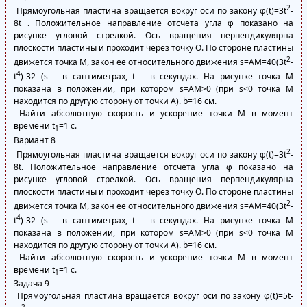
2
Прямоугольная пластина вращается вокруг оси по закону φ(t)=3t
-
8t . Положительное направление отсчета угла φ показано на
рисунке угловой стрелкой. Ось вращения перпендикулярна
плоскости пластины и проходит через точку О. По стороне пластины
2
движется точка М, закон ее относительного движения s=AM=40(3t
-
4
t
)-32 (s – в сантиметрах, t – в секундах. На рисунке точка М
показана в положении, при котором s=АМ>0 (при s<0 точка М
находится по другую сторону от точки А). b=16 см.
Найти абсолютную скорость и ускорение точки М в момент
времени t
=1 с.
1
Вариант 8
2
Прямоугольная пластина вращается вокруг оси по закону φ(t)=3t
-
8t. Положительное направление отсчета угла φ показано на
рисунке угловой стрелкой. Ось вращения перпендикулярна
плоскости пластины и проходит через точку О. По стороне пластины
2
движется точка М, закон ее относительного движения s=AM=40(3t
-
4
t
)-32 (s – в сантиметрах, t – в секундах. На рисунке точка М
показана в положении, при котором s=АМ>0 (при s<0 точка М
находится по другую сторону от точки А). b=16 см.
Найти абсолютную скорость и ускорение точки М в момент
времени t
=1 с.
1
Задача 9
Прямоугольная пластина вращается вокруг оси по закону φ(t)=5t-
2