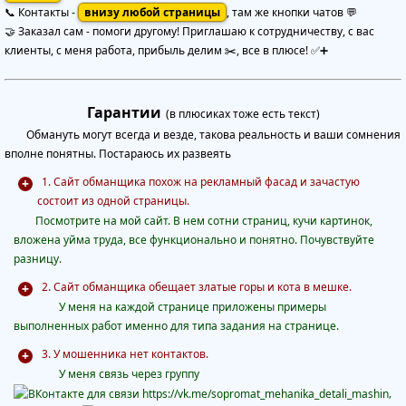
📞 Контакты -
внизу любой страницы
, там же кнопки чатов 💬
🤝 Заказал сам - помоги другому! Приглашаю к сотрудничеству, с вас
клиенты, с меня работа, прибыль делим ✂️, все в плюсе! ✅➕
Гарантии
(в плюсиках тоже есть текст)
Обмануть могут всегда и везде, такова реальность и ваши сомнения
вполне понятны. Постараюсь их развеять
1. Сайт обманщика похож на рекламный фасад и зачастую
состоит из одной страницы.
Посмотрите на мой сайт. В нем сотни страниц, кучи картинок,
вложена уйма труда, все функционально и понятно. Почувствуйте
разницу.
2. Сайт обманщика обещает златые горы и кота в мешке.
У меня на каждой странице приложены примеры
выполненных работ именно для типа задания на странице.
3. У мошенника нет контактов.
У меня
связь через группу
,