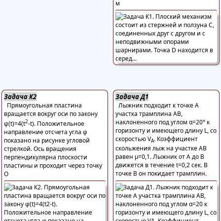
м
Задача К2
Задача Д1
Прямоугольная пластина
Лыжник подходит к точке А
вращается вокруг оси по закону
участка трамплина АВ,
2
наклоненного под углом α=20° к
φ(t)=4(t
-t). Положительное
горизонту и имеющего длину L, со
направление отсчета угла φ
скоростью V
. Коэффициент
показано на рисунке угловой
A
скольжения лыж на участке АВ
стрелкой. Ось вращения
равен μ=0,1. Лыжник от А до В
перпендикулярна плоскости
движется в течение t=0,2 сек. В
пластины и проходит через точку
точке В он покидает трамплин.
О