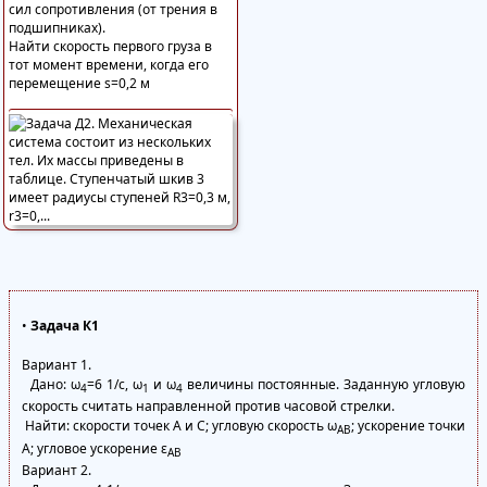
сил сопротивления (от трения в
подшипниках).
Найти скорость первого груза в
тот момент времени, когда его
перемещение s=0,2 м
•
Задача К1
Вариант 1.
Дано: ω
=6 1/с, ω
и ω
величины постоянные. Заданную угловую
4
1
4
скорость считать направленной против часовой стрелки.
Найти: скорости точек А и C; угловую скорость ω
; ускорение точки
AB
А; угловое ускорение ε
AB
Вариант 2.