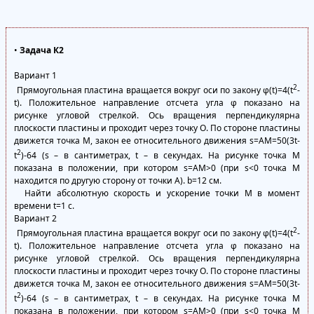
•
Задача К2
Вариант 1
2
Прямоугольная пластина вращается вокруг оси по закону φ(t)=4(t
-
t). Положительное направление отсчета угла φ показано на
рисунке угловой стрелкой. Ось вращения перпендикулярна
плоскости пластины и проходит через точку О. По стороне пластины
движется точка М, закон ее относительного движения s=AM=50(3t-
2
t
)-64 (s – в сантиметрах, t – в секундах. На рисунке точка М
показана в положении, при котором s=АМ>0 (при s<0 точка М
находится по другую сторону от точки А). b=12 см.
Найти абсолютную скорость и ускорение точки М в момент
времени t=1 с.
Вариант 2
2
Прямоугольная пластина вращается вокруг оси по закону φ(t)=4(t
-
t). Положительное направление отсчета угла φ показано на
рисунке угловой стрелкой. Ось вращения перпендикулярна
плоскости пластины и проходит через точку О. По стороне пластины
движется точка М, закон ее относительного движения s=AM=50(3t-
2
t
)-64 (s – в сантиметрах, t – в секундах. На рисунке точка М
показана в положении, при котором s=АМ>0 (при s<0 точка М