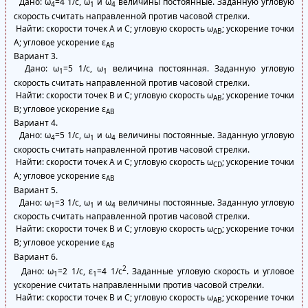
Дано: ω
=4 1/с, ω
и ω
величины постоянные. Заданную угловую
4
1
4
скорость считать направленной против часовой стрелки.
Найти: скорости точек А и C; угловую скорость ω
; ускорение точки
AB
А; угловое ускорение ε
AB
Вариант 3.
Дано: ω
=5 1/с, ω
величина постоянная. Заданную угловую
1
1
скорость считать направленной против часовой стрелки.
Найти: скорости точек В и C; угловую скорость ω
; ускорение точки
AB
В; угловое ускорение ε
AB
Вариант 4.
Дано: ω
=5 1/с, ω
и ω
величины постоянные. Заданную угловую
4
1
4
скорость считать направленной против часовой стрелки.
Найти: скорости точек А и C; угловую скорость ω
; ускорение точки
CD
А; угловое ускорение ε
AB
Вариант 5.
Дано: ω
=3 1/с, ω
и ω
величины постоянные. Заданную угловую
1
1
4
скорость считать направленной против часовой стрелки.
Найти: скорости точек B и C; угловую скорость ω
; ускорение точки
CD
B; угловое ускорение ε
AB
Вариант 6.
2
Дано: ω
=2 1/с, ε
=4 1/с
. Заданные угловую скорость и угловое
1
1
ускорение считать направленными против часовой стрелки.
Найти: скорости точек B и C; угловую скорость ω
; ускорение точки
AB