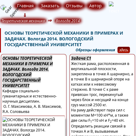
Главная
Заказать
Отзывы
Автор
⇓
⇒
Теоретическая механика
Вологда 2014
ОСНОВЫ ТЕОРЕТИЧЕСКОЙ МЕХАНИКИ В ПРИМЕРАХ И
ЗАДАЧАХ. Вологда 2014. ВОЛОГОДСКИЙ
ГОСУДАРСТВЕННЫЙ УНИВЕРСИТЕТ
Образцы оформления
здесь
ОСНОВЫ ТЕОРЕТИЧЕСКОЙ
Задача С1
МЕХАНИКИ В ПРИМЕРАХ И
Жесткая рама, расположенная в
вертикальной плоскости,
ЗАДАЧАХ. Вологда 2014.
закреплена в точке А шарнирно, а
ВОЛОГОДСКИЙ
в точке В к шарнирной опоре на
ГОСУДАРСТВЕННЫЙ
катках или к невесомому
УНИВЕРСИТЕТ
стержню. В точке С к раме
Кафедра социально-
привязан трос, перекинутый
гуманитарных и естественно-
через блок и несущий на конце
научных дисциплин.
груз массой 2500 кг.
О. Г. Максимова, А. В. Максимов,
На раму действуют пара сил с
Я.А. Соловьева
моментом М=100 кН*м, а также
две силы F
=10 кН и F
=40 кН.
1
2
Определить реакции связей в
точках А и В, вызываемые