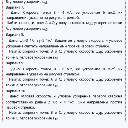
B; угловое ускорение ε
AB
Вариант 7.
Дано: Скорость точки В - 4 м/с, ее ускорение 6 м/с2, их
направление указано на рисунке стрелкой.
Найти: скорости точек А и C; угловую скорость ω
; ускорение точки
CD
А; угловое ускорение ε
AB
Вариант 8.
2
Дано: ω
=3 1/с, ε
=5 1/с
. Заданные угловую скорость и угловое
1
1
ускорение считать направленными против часовой стрелки.
Найти: скорости точек В и C; угловую скорость ω
; ускорение
AB
точки В; угловое ускорение ε
AB
Вариант 9.
2
Дано: Скорость точки В - 6 м/с, ее ускорение 8 м/с
, их
направление указано на рисунке стрелкой.
Найти: скорости точек А и C; угловую скорость ω
; ускорение
AB
точки А; угловое ускорение ε
AB
Вариант 10.
Дано: угловая скорость и угловое ускорение первого стержня
2
соответственно равны 2 1/с и 4 1/с
. Они направлены против
часовой стрелки.
Найти: скорости точек В и C; угловую скорость ω
; ускорение
AB
точки В; угловое ускорение ε
AB