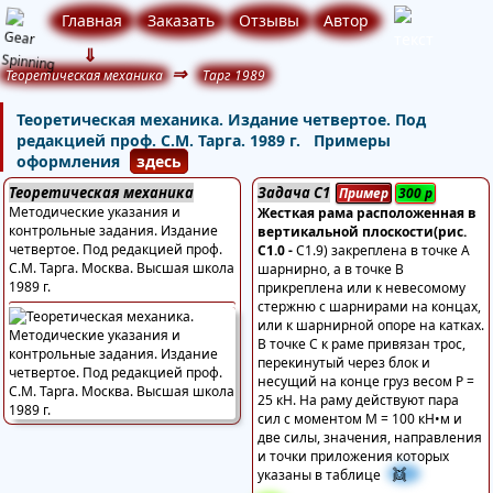
Главная
Заказать
Отзывы
Автор
⇓
⇒
Теоретическая механика
Тарг 1989
Теоретическая механика. Издание четвертое. Под
редакцией проф. С.М. Тарга. 1989 г. Примеры
оформления
здесь
Теоретическая механика
Задача С1
Пример
300
р
Методические указания и
Жесткая рама расположенная в
контрольные задания. Издание
вертикальной плоскости(рис.
четвертое. Под редакцией проф.
С1.0 -
С1.9) закреплена в точке А
С.М. Тарга. Москва. Высшая школа
шарнирно, а в точке В
1989 г.
прикреплена или к невесомому
стержню с шарнирами на концах,
или к шарнирной опоре на катках.
В точке С к раме привязан трос,
перекинутый через блок и
несущий на конце груз весом Р =
25 кН. На раму действуют пара
сил с моментом М = 100 кН•м и
две силы, значения, направления
и точки приложения которых
👯
указаны в таблице