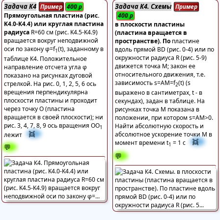
Задача К4
Задача К4. Схемы
Пример
400
р
Пример
Прямоугольная пластина (рис.
400
р
K4.0-K4.4) или круглая пластина
в плоскости пластины
радиуса
R=60 см (рис. K4.5-K4.9)
(пластина вращается в
вращается вокруг неподвижной
пространстве). По
пластине
оси по закону φ=f
(t), заданному в
вдоль прямой BD (рис. 0-4) или по
1
окружности радиуса R (рис. 5-9)
таблице К4. Положительное
движется точка М; закон ее
направление отсчета угла φ
относительного движения, т.е.
показано на рисунках дуговой
зависимость s=AM=f
(t) (s
стрелкой. На рис. 0, 1, 2, 5, 6 ось
2
врещения перпендикулярна
выражено в сантиметрах, t - в
плоскости пластины и проходит
секундах), задан в таблице. На
через точку О (пластина
рисунках точка М показана в
вращается в своей плоскости); ни
положении, при котором s=AM>0.
рис. 3, 4, 7, 8, 9 ось вращения ОО
Найти абсолютную скорость и
1
👯
абсолютное ускорение точки М в
лежит
👯
момент времени t
= 1 c
1
💬
💬