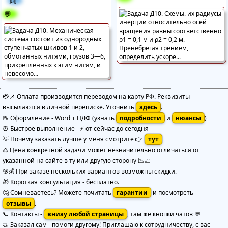
👯
💬
💳📌 Оплата производится переводом на карту РФ. Реквизиты
высылаются в личной переписке. Уточнить
здесь
.
📝 Оформление
-
Word + ПДФ
(узнать
подробности
и
нюансы
)
⏰ Быстрое выполнение
-
⚡ от сейчас до сегодня
💡 Почему заказать лучше у меня смотрите 👉
тут
⚖️ Цена конкретной задачи может незначительно отличаться от
указанной на сайте в ту или другую сторону 📉📈
🎯💰 При заказе нескольких вариантов возможны скидки.
🎁 Короткая консультация - бесплатно.
🤔 Сомневаетесь? Можете почитать
гарантии
и посмотреть
отзывы
.
📞 Контакты -
внизу любой страницы
, там же кнопки чатов 💬
🤝 Заказал сам - помоги другому! Приглашаю к сотрудничеству, с вас