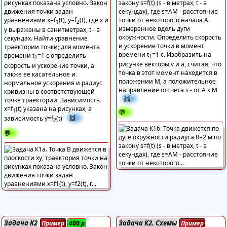
рисунках показана условно. Закон
закону s=f(t) (s - в метрах, t - в
движения точки задан
секундах), где s=AM - расстояние
уравнениями x=f
(t), y=f
(t), где x и
точки от некоторого начала А,
1
2
измеренное вдоль дуги
y выражены в санитметрах, t - в
окружности. Определить скорость
секундах. Найти уравнение
и ускорение точки в момент
траектории точки; для момента
времени t
=1 с. Изобразить на
времени t
=1 с определить
1
1
рисунке векторы v и a, считая, что
скорость и ускорение точки, а
точка в этот момент находится в
также ее касательное и
положении М, а положительное
нормальное ускорения и радиус
направление отсчета s - от А к М
кривизны в соответствующей
👯
точке траектории. Зависимость
x=f
(t) указана на рисунках, а
1
💬
👯
зависимость y=f
(t)
2
💬
Задача К2
Задача К2. Схемы
Пример
400
р
Пример