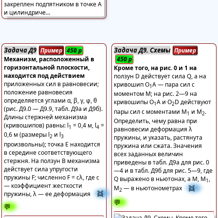
Задача Д9
Задача Д9. Схемы
Пример
450
р
Пример
Механизм, расположенный в
450
р
горизонтальной плоскости,
Кроме того, на рис. 0 и 1 на
находится под действием
ползун D действует сила Q, а на
приложенных сил в равновесии;
кривошип O
А — пара сил с
1
положение равновесия
моментом М; на рис. 2—9 на
определяется углами α, β, γ, φ, θ
кривошипы O
А и O
D действуют
1
2
(рис. Д9.0 — Д9.9, табл. Д9а и Д9б).
пары сил с моментами М
и M
.
1
2
Длины стержней механизма
Определить, чему равна при
(кривошипов) равны: l
= 0,4 м, l
=
1
4
равновесии деформация λ
0,6 м (размеры l
и l
2
3
пружины, и указать, растянута
произвольны); точка Е находится
пружина или сжата. Значения
в середине соответствующего
всех заданных величин
стержня. На ползун В механизма
приведены в табл. Д9а для рис. 0
действует сила упругости
—4 и в табл. Д9б для рис. 5—9, где
пружины F; численно F = сλ, где с
Q выражено в ньютонах, а М, М
,
1
— коэффициент жесткости
👯
М
— в ньютонометрах
2
👯
пружины, λ — ее деформация
💬
💬