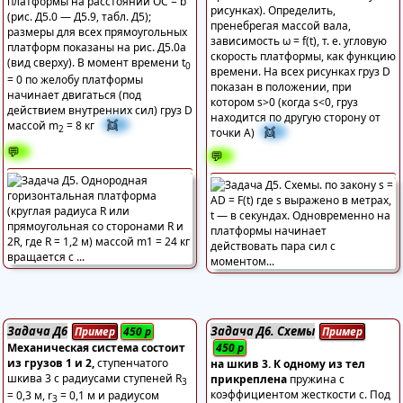
платформы на расстоянии OC = b
рисунках). Определить,
(рис. Д5.0 — Д5.9, табл. Д5);
пренебрегая массой вала,
размеры для всех прямоугольных
зависимость ω = f(t), т. е. угловую
платформ показаны на рис. Д5.0а
скорость платформы, как функцию
(вид сверху). В момент времени t
0
времени. На всех рисунках груз D
= 0 по желобу платформы
показан в положении, при
начинает двигаться (под
котором s>0 (когда s<0, груз
действием внутренних сил) груз D
находится по другую сторону от
👯
массой m
= 8 кг
2
👯
точки А)
💬
💬
Задача Д6
Задача Д6. Схемы
Пример
450
р
Пример
Механическая система состоит
450
р
из грузов 1 и 2,
ступенчатого
на шкив 3. К одному из тел
шкива 3 с радиусами ступеней R
прикреплена
пружина с
3
коэффициентом жесткости c. Под
= 0,3 м, r
= 0,1 м и радиусом
3