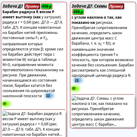
Задача Д7
Задача Д7. Схемы
Пример
450
р
Пример
Барабан радиуса R весом P
450
р
имеет выточку (как
у катушки)
с углом наклона α так, как
радиуса r = 0,6R (рис. Д7.0 — Д7.9,
показано на
рисунках.
табл. Д7). К концам намотанных
Пренебрегая сопротивлением
на барабан нитей приложены
качению, определить закон
постоянные силы F
и F
,
движения центра масс С
1
2
барабана, т. е. x
= f(t), и
направления которых
C
определяются углом β; кроме сил
наименьшее значение
на барабан действует пара с
коэффициента трения f о
моментом М; когда в таблице
плоскость, при котором возможно
М<0, направление момента
качение без скольжения. Барабан
противоположно показанному на
рассматривать как сплошной
рисунке. При движении,
однородный цилиндр радиуса R.
👯
начинающемся из состояния
покоя, барабан катится без
💬
скольжения по шероховатой
👯
наклонной плоскости
💬