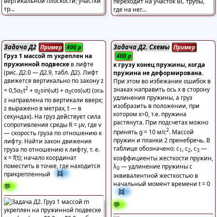
Задача Д2
Задача Д2. Схемы
Пример
400
р
Пример
Груз 1 массой m укреплен на
400
р
пружинной подвеске
в лифте
к грузу конец пружины, когда
(рис. Д2.0 — Д2.9, табл. Д2). Лифт
пружина не деформирована.
движется вертикально по закону z
При этом во избежание ошибок в
2
знаках направить ось х в сторону
= 0,5α
t
+ α
sin(ωt) + α
cos(ωt) (ось
1
2
3
удлинения пружины, а груз
z направлена по вертикали вверх;
изобразить в положении, при
z выражено в метрах, t — в
котором х>0, т.е. пружина
секундах). На груз действует сила
растянута. При подсчетах можно
сопротивления среды R = μv, где v
2
принять g = 10 м/с
. Массой
— скорость груза по отношению к
пружин и планки 2 пренебречь. В
лифту. Найти закон движения
таблице обозначено: c
, с
, c
—
груза по отношению к лифту, т. е.
1
2
3
х = f(t); начало координат
коэффициенты жесткости пружин,
поместить в точке, где находится
λ
— удлинение пружины с
0
👯
прикрепленный
эквивалентной жесткостью в
начальный момент времени t = 0
💬
👯
💬