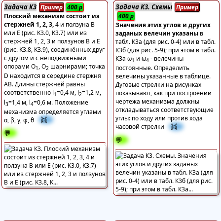
Задача К3
Задача К3. Схемы
Пример
400
р
Пример
Плоский механизм состоит из
400
р
стержней 1, 2, 3,
4 и ползуна В
Значения этих углов и других
или Е (рис. K3.0, K3.7) или из
заданых велечин указаны
в
стержней 1, 2, 3 и ползунов В и Е
табл. К3а (для рис. 0-4) или в табл.
(рис. K3.8, K3.9), соединённых друг
К3б (для рис. 5-9); при этом в табл.
с другом и с неподвижными
К3а ω
и ω
- велечины
1
4
опорами О
, О
шарнирами; точка
постоянные. Определить
1
2
D находится в середине стержня
велечины указанные в таблице.
AB. Длины стержней равны
Дуговые стрелки на рисунках
соответственно l
=0,4 м, l
=1,2 м,
показывают, как при построении
1
2
чертежа механизма должны
l
=1,4 м, l
=0,6 м. Положение
3
4
откладываться соответствующие
механизма определяется углами
углы: по ходу или против хода
👯
α, β, γ, φ, θ
👯
часовой стрелки
💬
💬