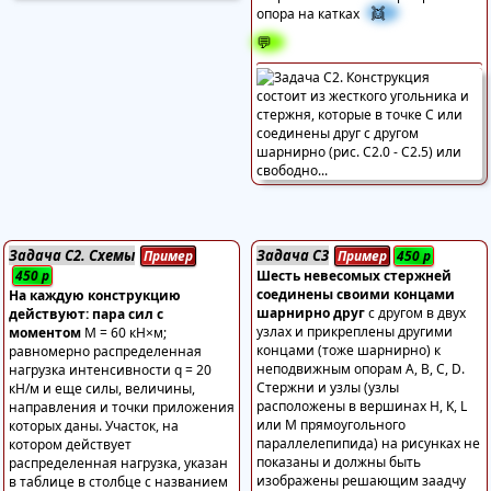
👯
опора на катках
💬
Задача С2. Схемы
Задача С3
Пример
Пример
450
р
450
р
Шесть невесомых стержней
соединены своими концами
На каждую конструкцию
шарнирно друг
с другом в двух
действуют: пара сил с
узлах и прикреплены другими
моментом
М = 60 кН×м;
концами (тоже шарнирно) к
равномерно распределенная
неподвижным опорам А, В, С, D.
нагрузка интенсивности q = 20
Стержни и узлы (узлы
кН/м и еще силы, величины,
расположены в вершинах H, K, L
направления и точки приложения
или M прямоугольного
которых даны. Участок, на
параллелепипида) на рисунках не
котором действует
показаны и должны быть
распределенная нагрузка, указан
изображены решающим заадчу
в таблице в столбце с названием