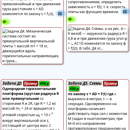
сопротивлениями, определить
прямолинейный и при движении
зависимость u = f(t), т. е. скорость
груза расстояние s = AD
👯
плиты как функцию времени.
👯
изменяется по закону s = f
(t),
1
💬
💬
Задача Д5
Задача Д5. Схемы
Пример
450
р
Пример
Однородная горизонтальная
450
р
платформа (круглая радиуса R
по закону s = AD = F(t) где
s
или прямоугольная
со
выражено в метрах, t — в
сторонами R и 2R, где R = 1,2 м)
секундах. Одновременно на
массой m
= 24 кг вращается с
платформы начинает
1
действовать пара сил с моментом
-1
угловой скоростью ω
= 10 с
0
М (задан в ньютонометрах; при
вокруг вертикальной оси z,
М<0 его направление
отстоящей от центра масс C
противоположно показанному на