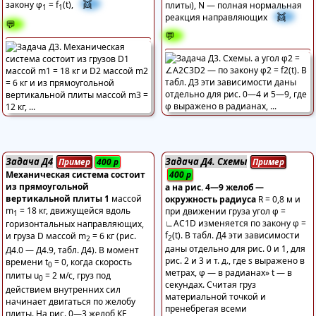
👯
закону φ
= f
(t),
плиты), N — полная нормальная
1
1
👯
реакция направляющих
💬
💬
Задача Д4
Задача Д4. Схемы
Пример
400
р
Пример
Механическая система состоит
400
р
из прямоугольной
а на рис. 4—9 желоб —
вертикальной плиты 1
массой
окружность радиуса
R = 0,8 м и
m
= 18 кг, движущейся вдоль
при движении груза угол φ =
1
∟AC1D изменяется по закону φ =
горизонтальных направляющих,
f
(t). В табл. Д4 эти зависимости
и груза D массой m
= 6 кг (рис.
2
2
даны отдельно для рис. 0 и 1, для
Д4.0 — Д4.9, табл. Д4). В момент
рис. 2 и 3 и т. д., где s выражено в
времени t
= 0, когда скорость
0
метрах, φ — в радианах» t — в
плиты u
= 2 м/с, груз под
0
секундах. Считая груз
действием внутренних сил
материальной точкой и
начинает двигаться по желобу
пренебрегая всеми
плиты. На рис. 0—3 желоб КЕ