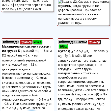
Задача Д3
Задача Д3. Схемы
Пример
400
р
Пример
Механическая система состоит
400
р
из грузов D
массой m
= 18 кг и
а угол φ
= ∠A
C
D
— по закону
1
1
2
2
3
2
D
2 массой m
= 6 кг и из
φ
= f
(t). В табл. ДЗ эти
2
2
2
прямоугольной вертикальной
зависимости даны отдельно, где
плиты массой m
= 12 кг,
φ выражено в радианах, t — в
3
секундах. Считая грузы
движущейся вдоль
материальными точками и
горизонтальных направляющих.
пренебрегая всеми
В момент времени t
= 0, когда
0
сопротивлениями, определить
система находилась в покое, под
закон изменения со временем
действием внутренних сил грузы
величины, указанной в таблице в
начинают двигаться по желобам,
столбце Найти, т. е. x
= t
(t) и N =
представляющим собой
3
3
f(t), где x
— координата центра
окружности радиусов r = 0,4 м и R
3
= 0,8 м. При движении грузов угол
C
плиты (зависимость x
= f
(t)
3
3
3
φ
= ∠A
C
D
изменяется по
определяет закон движения
1
2
3
1