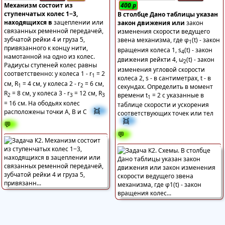
Механизм состоит из
400
р
ступенчатых колес 1−3,
В столбце Дано таблицы указан
находящихся в
зацеплении или
закон движения или
закон
связанных ременной передачей,
изменения скорости ведущего
зубчатой рейки 4 и груза 5,
звена механизма, где φ
(t) - закон
1
привязанного к концу нити,
вращения колеса 1, s
(t) - закон
4
намотанной на одно из колес.
движения рейкти 4, ω
(t) - закон
2
Радиусы ступеней колес равны
изменения угловой скорости
соответственно: у колеса 1 - r
= 2
1
колеса 2, s - в сантиметрах, t - в
см, R
= 4 см, у колеса 2 - r
= 6 см,
1
2
секундах. Определить в момент
R
= 8 см, у колеса 3 - r
= 12 см, R
времени t
= 2 с указанные в
2
3
3
1
= 16 см. На ободьях колес
таблице скорости и ускорения
👯
расположены точки A, B и C
соответствующих точек или тел
👯
💬
💬