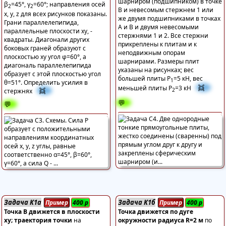
шарниром (подшипником) в точке
β
=45°, γ
=60°; направления осей
2
2
В и невесомым стержнем 1 или
x, y, z для всех рисунков показаны.
же двумя подшипниками в точках
Грани параллелепипида,
А и В и двумя невесомыми
параллельные плоскости xy, -
стержнями 1 и 2. Все стержни
квадраты. Диагонали других
прикреплены к плитам и к
боковых граней образуют с
неподвижным опорам
плоскостью xy угол φ=60°, а
шарнирами. Размеры плит
диагональ параллелепипида
указаны на рисунках; вес
образует с этой плоскостью угол
большей плиты P
=5 кН, вес
1
θ=51°. Определить усилия в
👯
меньшей плиты P
=3 кН
👯
2
стержнях
💬
💬
Задача К1а
Задача К1б
Пример
400
р
Пример
400
р
Точка В движется в плоскости
Точка движется по дуге
xy; траектория точки
на
окружности радиуса R=2 м
по