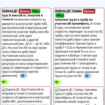
Задача Д1
Задача Д1. Схемы
Пример
400
р
Пример
Груз D массой m, получив в
400
р
точке A
начальную скорость v
трением груза о трубу на
0
участке AВ пренебречь.
В точке
движется в изогнутой трубе AВС,
В груз, не изменяя своей
расположенной в вертикальной
скорости, переходит на участок ВС
плоскости; участки трубы или оба
трубы, где на него кроме силы
наклонные, или один
тяжести действуют сила трения
горизонтальный, а другой
(коэффициент трения груза о
наклонный (рис. Д1.0 — Д1.9, табл.
трубу f = 0,2) и переменная сила F,
Д1). На участке AВ на груз кроме
проекция которой Fx на ось х
силы тяжести действуют
задана в таблице. Считая груз
постоянная сила Q (ее
материальной точкой и зная
направление показано на
расстояние AВ = l или время t
рисунках) и сила сопротивления
1
среды R, зависящая от скорости v
движения груза от точки А до
груза (направлена против
точки В, найти закон движения
👯
👯
движения);
груза на участке ВС
💬
💬