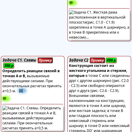
💬
Задача С1. Схемы
Задача С2
Пример
Пример
450
р
300
р
Конструкция состоит из
жесткого угольника и стержня,
Определить реакции связей в
которые
в точке С или соединены
точках А и В,
вызываемые
друг с другом шарнирно (рис. С2.0
действующими силами. При
- С2.5) или свободно опираются
окончательных расчетах принять
👯
друг о друга (рис. С2.6 - С2.9).
а=0,5 м.
Внешними связями,
💬
наложенными на конструкцию,
являются в точке А или шарнир,
или жесткая заделка; в точке В
или гладкая плоскость или
невесомый стержень или
шарнир; в точке D или невесомый
стержень DD' или шарнирная