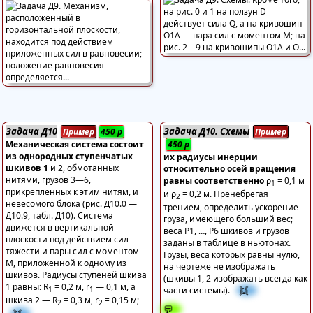
Задача Д10
Задача Д10. Схемы
Пример
450
р
Пример
Механическая система состоит
450
р
из однородных ступенчатых
их радиусы инерции
шкивов 1
и 2, обмотанных
относительно осей вращения
нитями, грузов 3—6,
равны соответственно
ρ
= 0,1 м
1
прикрепленных к этим нитям, и
и ρ
= 0,2 м. Пренебрегая
2
невесомого блока (рис. Д10.0 —
трением, определить ускорение
Д10.9, табл. Д10). Система
груза, имеющего больший вес;
движется в вертикальной
веса Р1, …, Р6 шкивов и грузов
плоскости под действием сил
заданы в таблице в ньютонах.
тяжести и пары сил с моментом
Грузы, веса которых равны нулю,
М, приложенной к одному из
на чертеже не изображать
шкивов. Радиусы ступеней шкива
(шкивы 1, 2 изображать всегда как
1 равны: R
= 0,2 м, r
— 0,1 м, а
👯
1
1
части системы).
шкива 2 — R
= 0,3 м, r
= 0,15 м;
2
2
💬