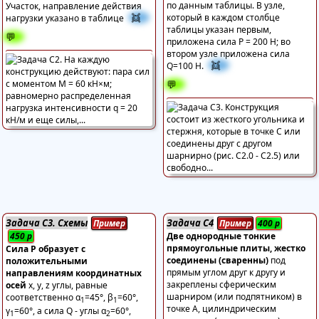
по данным таблицы. В узле,
Участок, направление действия
👯
который в каждом столбце
нагрузки указано в таблице
таблицы указан первым,
💬
приложена сила Р = 200 Н; во
втором узле приложена сила
👯
Q=100 Н.
💬
Задача С3. Схемы
Задача С4
Пример
Пример
400
р
450
р
Две однородные тонкие
прямоугольные плиты, жестко
Сила P образует с
соединены (сваренны)
под
положительными
прямым углом друг к другу и
направлениям координатных
закреплены сферическим
осей
x, y, z углы, равные
шарниром (или подпятником) в
соответственно α
=45°, β
=60°,
1
1
точке А, цилиндрическим
γ
=60°, а сила Q - углы α
=60°,
1
2