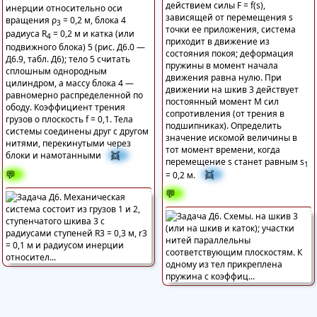
действием силы F = f(s),
инерции относительно оси
зависящей от перемещения s
вращения ρ
= 0,2 м, блока 4
3
точки ее приложения, система
радиуса R
= 0,2 м и катка (или
4
приходит в движение из
подвижного блока) 5 (рис. Д6.0 —
состояния покоя; деформация
Д6.9, табл. Д6); тело 5 считать
пружины в момент начала
сплошным однородным
движения равна нулю. При
цилиндром, а массу блока 4 —
движении на шкив 3 действует
равномерно распределенной по
постоянный момент М сил
ободу. Коэффициент трения
сопротивления (от трения в
грузов о плоскость f = 0,1. Тела
подшипниках). Определить
системы соединены друг с другом
значение искомой величины в
нитями, перекинутыми через
тот момент времени, когда
👯
блоки и намотанными
перемещение s станет равным s
1
💬
👯
= 0,2 м.
💬