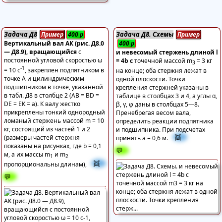
Задача Д8
Задача Д8. Схемы
Пример
400
р
Пример
Вертикальный вал АК (рис. Д8.0
400
р
— Д8.9), вращающийся
с
и невесомый стержень длиной l
постоянной угловой скоростью ω
= 4b с
точечной массой m
= 3 кг
3
-1
= 10 с
, закреплен подпятником в
на конце; оба стержня лежат в
точке A и цилиндрическим
одной плоскости. Точки
подшипником в точке, указанной
крепления стержней указаны в
в табл. Д8 в столбце 2 (АВ = BD =
таблице в столбцах 3 и 4, а углы α,
DE = ЕК = a). К валу жестко
β, γ, φ даны в столбцах 5—8.
прикреплены тонкий однородный
Пренебрегая весом вала,
ломаный стержень массой m = 10
определить реакции подпятника
кг, состоящий из частей 1 и 2
и подшипника. При подсчетах
👯
(размеры частей стержня
принять а = 0,6 м.
показаны на рисунках, где b = 0,1
💬
м, а их массы m
и m
1
2
👯
пропорциональны длинам),
💬