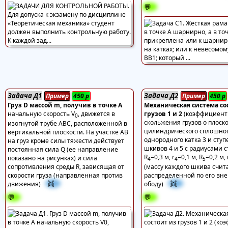
💬
Задача Д1
Задача Д2
Пример
450
р
Пример
450
р
Груз D массой m, получив в точке А
Механическая система со
начальную скорость V
, движется в
грузов 1 и 2
(коэффициент
0
скольжения грузов о плоскос
изогнутой трубе АВС, расположенной в
цилиндрического сплошно
вертикальной плоскости. На участке АВ
однородного катка 3 и сту
на груз кроме силы тяжести действует
шкивов 4 и 5 с радиусами 
постоянная сила Q (ее направление
R
=0,3 м, r
=0,1 м, R
=0,2 м, 
показано на рисунках) и сила
4
4
5
сопротивления среды R, зависящая от
(массу каждого шкива счит
скорости груза (направленная против
распределенной по его вн
👯
👯
движения)
ободу)
💬
💬