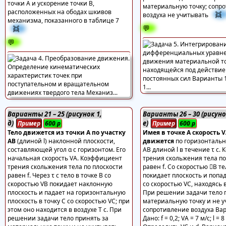
точки А и ускорение точки В,
материальную точку; сопр
расположенных на ободах шкивов
👯
воздуха не учитывать
механизма, показанного в таблице 7
💬
👯
💬
Варианты 21 – 25 (рисунок 1,
Варианты 26 – 30 (рисуно
д)
е)
Пример
600
р
Пример
600
р
Тело движется из точки А по участку
Имея в точке А скорость V
АВ
(длиной l) наклонной плоскости,
движется
по горизонтальн
составляющей угол α с горизонтом. Его
АВ длиной l в течение τ с.
начальная скорость VА. Коэффициент
трения скольжения тела по
трения скольжения тела по плоскости
равен f. Со скоростью В те
равен f. Через τ с тело в точке В со
покидает плоскость и попад
скоростью VВ покидает наклонную
со скоростью VС, находясь в
плоскость и падает на горизонтальную
При решении задачи тело 
плоскость в точку С со скоростью VС; при
материальную точку и не 
этом оно находится в воздухе Т с. При
сопротивление воздуха Вар
решении задачи тело принять за
Дано: f = 0,2; VА = 7 м/с; l = 8