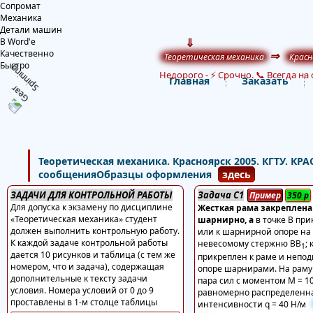
Сопромат
Механика
Детали машин
⇓
В Word'е
Качественно
⇒
Теоретическая механика
Красн
Быстро
Недорого
-
⚡ Срочно. 📞 Всегда на 
Главная
Заказать
Теоретическая механика. Красноярск 2005. КГТУ.
сообщенияОбразцы оформления
здесь
ЗАДАЧИ ДЛЯ КОНТРОЛЬНОЙ РАБОТЫ
Задача С1
Пример
350
р
Для допуска к экзамену по дисциплине
Жесткая рама закреплена 
«Теоретическая механика» студент
шарнирно, а
в точке В пр
должен выполнить контрольную работу.
или к шарнирной опоре на к
К каждой задаче контрольной работы
невесомому стержню ВВ
;
1
дается 10 рисунков и таблица (с тем же
прикреплен к раме и непо
номером, что и задача), содержащая
опоре шарнирами. На раму
дополнительные к тексту задачи
пара сил с моментом М = 1
условия. Номера условий от 0 до 9
равномерно распределенна
проставлены в 1-м столце таблицы
интенсивности q = 40 Н/м