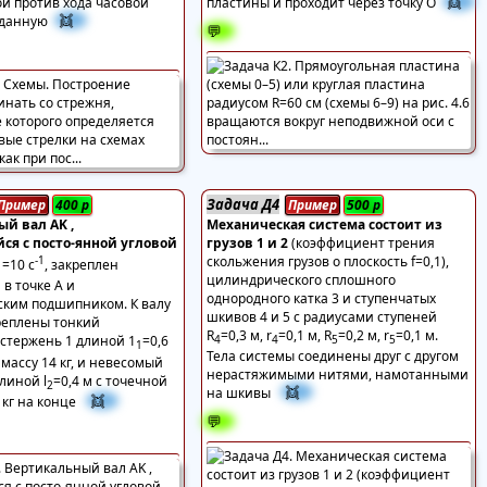
👯
й против хода часовой
пластины и проходит через точку О
👯
аданную
💬
Задача Д4
Пример
400
р
Пример
500
р
й вал AK ,
Механическая система состоит из
я с посто-янной угловой
грузов 1 и 2
(коэффициент трения
-1
скольжения грузов о плоскость f=0,1),
=10 с
, закреплен
1
цилиндрического сплошного
в точке A и
однородного катка 3 и ступенчатых
ким подшипником. К валу
шкивов 4 и 5 с радиусами ступеней
реплены тонкий
R
=0,3 м, r
=0,1 м, R
=0,2 м, r
=0,1 м.
стержень 1 длиной 1
=0,6
4
4
5
5
1
Тела системы соединены друг с другом
массу 14 кг, и невесомый
нерастяжимыми нитями, намотанными
линой l
=0,4 м с точечной
2
👯
на шкивы
👯
 кг на конце
💬