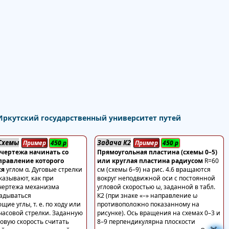
ркутский государственный университет путей
 Схемы
Задача К2
Пример
450
р
Пример
450
р
 чертежа начинать со
Прямоугольная пластина (схемы 0–5)
правление которого
или круглая пластина радиусом
R=60
ся
углом α. Дуговые стрелки
см (схемы 6–9) на рис. 4.6 вращаются
казывают, как при
вокруг неподвижной оси с постоянной
чертежа механизма
угловой скоростью ω, заданной в табл.
адываться
К2 (при знаке «–» направление ω
щие углы, т. е. по ходу или
противоположно показанному на
 часовой стрелки. Заданную
рисунке). Ось вращения на схемах 0–3 и
гловую скорость считать
8–9 перпендикулярна плоскости