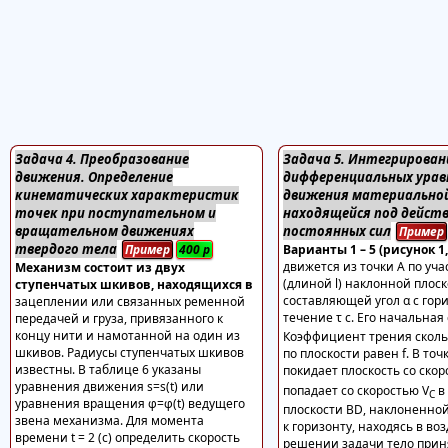
Задача 4. Преобразование
Задача 5. Интегрирован
движения. Определение
дифференциальных урав
кинематических характеристик
движения материальной
точек при поступательном и
находящейся под дейст
вращательном движениях
постоянных сил
Пример
твердого тела
Пример
400
р
Варианты 1 – 5 (рисунок 1, 
движется из точки А по уча
Механизм состоит из двух
(длиной l) наклонной плоск
ступенчатых шкивов, находящихся в
составляющей угол α с гори
зацеплении или связанных ременной
течение τ с. Его начальная 
передачей и груза, привязанного к
концу нити и намотанной на один из
Коэффициент трения сколь
шкивов. Радиусы ступенчатых шкивов
по плоскости равен f. В точ
известны. В таблице 6 указаны
покидает плоскость со скор
уравнения движения s=s(t) или
попадает со скоростью V
в 
С
уравнения вращения φ=φ(t) ведущего
плоскости BD, наклоненной
звена механизма. Для момента
к горизонту, находясь в воз
времени t = 2 (с) определить скорость
решении задачи тело прин