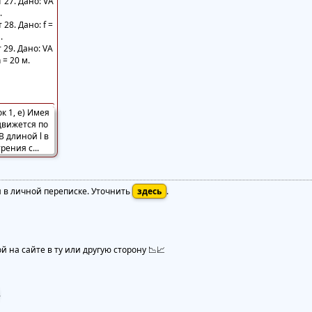
 27. Дано: VА
.
28. Дано: f =
.
 29. Дано: VА
h = 20 м.
я в личной переписке. Уточнить
здесь
.
 на сайте в ту или другую сторону 📉📈
.