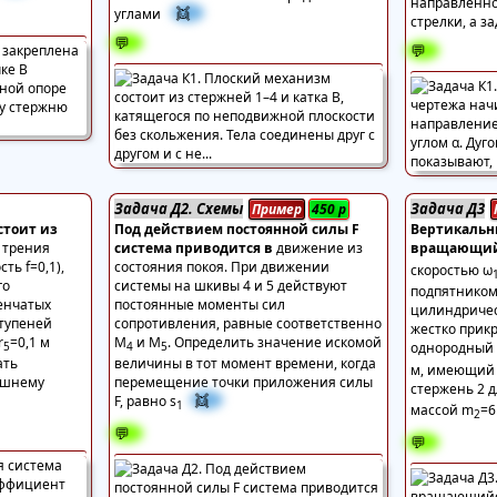
направленно
👯
углами
стрелки, а з
💬
💬
Задача Д2. Схемы
Задача Д3
Пример
450
р
стоит из
Под действием постоянной силы F
Вертикальны
 трения
система приводится в
движение из
вращающийс
ть f=0,1),
состояния покоя. При движении
скоростью ω
го
системы на шкивы 4 и 5 действуют
подпятником 
пенчатых
постоянные моменты сил
цилиндричес
ступеней
сопротивления, равные соответственно
жестко прик
r
=0,1 м
М
и М
. Определить значение искомой
5
4
5
однородный 
ать
величины в тот момент времени, когда
м, имеющий 
ешнему
перемещение точки приложения силы
стержень 2 д
👯
F, равно s
1
массой m
=6
2
💬
💬