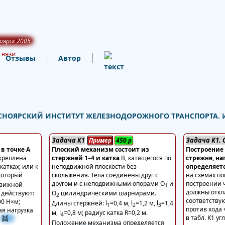
оярск 2005
связи
Отзывы
Автор
 КРАСНОЯРСКИЙ ИНСТИТУТ ЖЕЛЕЗНОДОРОЖНОГО ТРАНСПОРТА. И
Задача К1
Задача К1.
Пример
450
р
в точке А
Плоский механизм состоит из
Построение
икреплена
стержней 1–4 и катка
В, катящегося по
стрежня, на
атках; или к
неподвижной плоскости без
определяет
 который
скольжения. Тела соединены друг с
на схемах по
другом и с неподвижными опорами О
и
построении 
движной
1
должны откл
 действуют:
О
цилиндрическими шарнирами.
2
соответствую
00 Н×м;
Длины стержней: l
=0,4 м, l
=1,2 м, l
=1,4
1
2
3
против хода
я нагрузка
м, l
=0,8 м; радиус катка R=0,2 м.
4
в табл. K1 у
👯
Положение механизма определяется