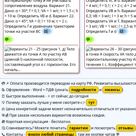
материальную точку и не учитывать
Определить VС и d. Вариант
сопротивление воздуха. Вариант 21.
= 4 м/с; f = 0,1; τ = 2 с; d = 2 м
Дано: α = 30°; f = 0,1; VА = 1 м/с; τ = 1,5 с; h
Определить VВ и h. Вариант 
= 10 м. Определить VВ и d. Вариант 22.
0,3; VВ = 3 м/с; l = 3 м; h = 5 м
Дано: α = 45°; VА = 0; l = 10 м; τ = 2 с.
Определить VА и T. Вариант
Определить f и уравнение траектории
= 3 м/с; VВ = 1 м/с; l = 2,5 м; 
👯
👯
точки на участке ВС
Определить f и d
💬
💬
💳📌 Оплата производится переводом на карту РФ. Реквизиты высылаютс
📝 Оформление
-
Word + ПДФ
(узнать
подробности
и
нюансы
)
⏰ Быстрое выполнение
-
⚡ от сейчас до сегодня
💡 Почему заказать лучше у меня смотрите 👉
тут
⚖️ Цена конкретной задачи может незначительно отличаться от указанной
🎯💰 При заказе нескольких вариантов возможны скидки.
🎁 Короткая консультация - бесплатно.
🤔 Сомневаетесь? Можете почитать
гарантии
и посмотреть
отзывы
📞 Контакты -
внизу любой страницы
, там же кнопки чатов 💬