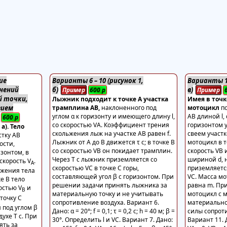
ие
Варианты 6 – 10 (рисунок 1,
Варианты 11
нений
б)
в)
Пример
600
р
Пример
 точки,
Лыжник подходит к точке А участка
Имея в точк
вием
трамплина АВ,
наклоненного под
мотоцикл
п
углом α к горизонту и имеющего длину l,
АВ длиной l,
600
р
со скоростью VА. Коэффициент трения
горизонтом у
а). Тело
скольжения лыж на участке АВ равен f.
свеем участ
стку АВ
Лыжник от А до В движется τ с; в точке В
мотоцикл в т
ости,
со скоростью VВ он покидает трамплин.
скорость VВ 
зонтом, в
Через Т с лыжник приземляется со
шириной d, н
скорость V
.
А
скоростью VС в точке С горы,
приземляется
жения тела
составляющей угол β с горизонтом. При
VС. Масса м
ке В тело
решении задачи принять лыжника за
равна m. Пр
остью V
и
В
материальную точку и не учитывать
мотоцикл с 
точку С
сопротивление воздуха. Вариант 6.
материально
 под углом β
Дано: α = 20°; f = 0,1; τ = 0,2 с; h = 40 м; β =
силы сопро
духе Т с. При
30°. Определить l и VС. Вариант 7. Дано:
Вариант 11. Да
ять за