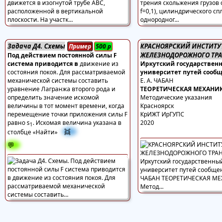
Задача Д4. Схемы
КРАСНОЯРСКИЙ ИНСТИТУ
Пример
500
р
ЖЕЛЕЗНОДОРОЖНОГО ТРА
Под действием постоянной силы F
система приводится в
движение из
Иркутский государствен
состояния покоя. Для рассматриваемой
университет путей сооб
механической системы составить
Е. А. ЧАБАН
уравнение Лагранжа второго рода и
ТЕОРЕТИЧЕСКАЯ МЕХАНИ
определить значение искомой
Методические указания
величины в тот момент времени, когда
Красноярск
перемещение точки приложения силы F
КрИЖТ ИрГУПС
равно s
. Искомая величина указана в
2020
1
👯
столбце «Найти»
💬