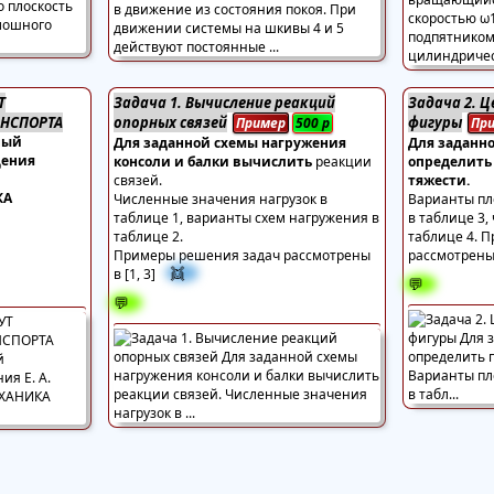
Т
Задача 1. Вычисление реакций
Задача 2. 
НСПОРТА
опорных связей
фигуры
Пример
500
р
Пр
ный
Для заданной схемы нагружения
Для заданн
щения
консоли и балки вычислить
реакции
определить
связей.
тяжести.
КА
Численные значения нагрузок в
Варианты пл
таблице 1, варианты схем нагружения в
в таблице 3,
таблице 2.
таблице 4. 
Примеры решения задач рассмотрены
рассмотрены 
👯
в [1, 3]
💬
💬