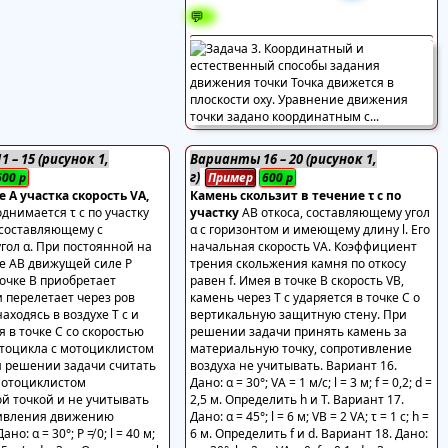
💬
 – 15 (рисунок 1,
Варианты 16 – 20 (рисунок 1,
г)
600
р
Пример
600
р
е А участка скорость VА,
Камень скользит в течение τ с по
однимается τ с по участку
участку
АВ откоса, составляющему угол
 составляющему с
α с горизонтом и имеющему длину l. Его
гол α. При постоянной на
начальная скорость VА. Коэффициент
ке АВ движущей силе Р
трения скольжения камня по откосу
очке В приобретает
равен f. Имея в точке В скорость VВ,
и перелетает через ров
камень через Т с ударяется в точке С о
аходясь в воздухе Т с и
вертикальную защитную стену. При
 в точке С со скоростью
решении задачи принять камень за
отоцикла с мотоциклистом
материальную точку, сопротивление
и решении задачи считать
воздуха не учитывать. Вариант 16.
мотоциклистом
Дано: α = 30°; VА = 1 м/с; l = 3 м; f = 0,2; d =
й точкой и не учитывать
2,5 м. Определить h и Т. Вариант 17.
тивления движению
Дано: α = 45°; l = 6 м; VВ = 2 VА; τ = 1 с; h =
но: α = 30°; Р ≠ 0; l = 40 м;
6 м. Определить f и d. Вариант 18. Дано: