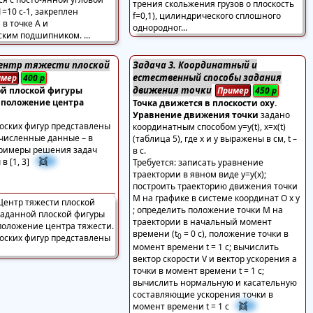
Центр тяжести плоской
Задача 3. Координатный и
естественный способы задания
имер
400
р
движения точки
ой плоской фигуры
Пример
450
р
 положение центра
Точка движется в плоскости оху.
Уравнение движения точки
задано
оских фигур представлены
координатным способом y=y(t), x=x(t)
 численные данные – в
(таблица 5), где х и у выражены в см, t –
Примеры решения задач
в с.
👯
в [1, 3]
Требуется: записать уравнение
траектории в явном виде y=y(x);
построить траекторию движения точки
М на графике в системе координат O x y
; определить положение точки М на
траектории в начальный момент
времени (t
= 0 c), положение точки в
0
момент времени t = 1 c; вычислить
вектор скорости V и вектор ускорения a
точки в момент времени t = 1 c;
вычислить нормальную и касательную
составляющие ускорения точки в
👯
момент времени t = 1 с