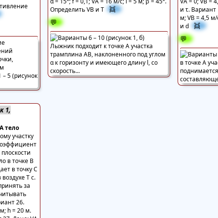
α = 15°; f = 0,1; VА = 16 м/с; l = 5 м; β = 45°.
VА = 0; VВ = 
отивление
👯
Определить VВ и Т
и τ. Вариант 1
м; VВ = 4,5 м
💬
👯
и d
💬
к 1,
А тело
ому участку
 Коэффициент
 плоскости
ло в точке В
ает в точку С
 воздухе Т с.
принять за
учитывать
иант 26.
 м; h = 20 м.