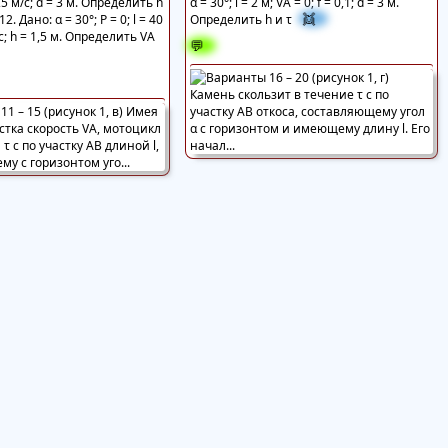
4,5 м/с; d = 3 м. Определить h
α = 30°; l = 2 м; VА = 0; f = 0,1; d = 3 м.
👯
2. Дано: α = 30°; Р = 0; l = 40
Определить h и τ
/с; h = 1,5 м. Определить VА
💬