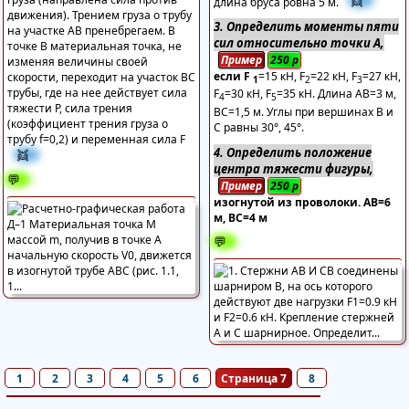
👯
груза (направлена сила против
длина бруса ровна 5 м.
движения). Трением груза о трубу
3. Определить моменты пяти
на участке АВ пренебрегаем. В
сил относительно точки А,
точке В материальная точка, не
Пример
250
р
изменяя величины своей
если F
=15 кН, F
=22 кН, F
=27 кН,
скорости, переходит на участок ВС
1
2
3
трубы, где на нее действует сила
F
=30 кН, F
=35 кН. Длина АВ=3 м,
4
5
тяжести Р, сила трения
ВС=1,5 м. Углы при вершинах В и
(коэффициент трения груза о
С равны 30°, 45°.
трубу f=0,2) и переменная сила F
4. Определить положение
👯
центра тяжести фигуры,
💬
Пример
250
р
изогнутой из проволоки. АВ=6
м, ВС=4 м
💬
1
2
3
4
5
6
Страница 7
8