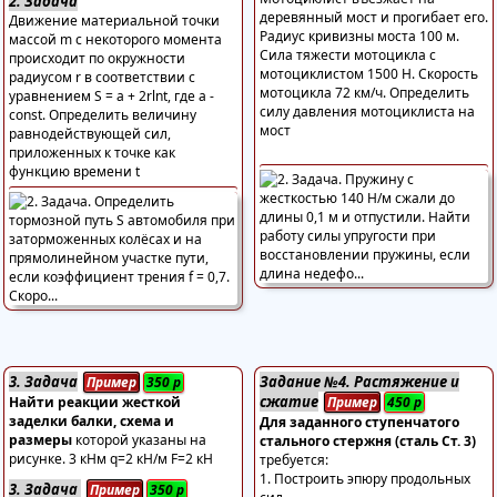
2. Задача
деревянный мост и прогибает его.
Движение материальной точки
Радиус кривизны моста 100 м.
массой m с некоторого момента
Сила тяжести мотоцикла с
происходит по окружности
мотоциклистом 1500 Н. Скорость
радиусом r в соответствии с
мотоцикла 72 км/ч. Определить
уравнением S = a + 2rlnt, где a -
силу давления мотоциклиста на
const. Определить величину
мост
равнодействующей сил,
приложенных к точке как
функцию времени t
3. Задача
Задание №4. Растяжение и
Пример
350
р
сжатие
Найти реакции жесткой
Пример
450
р
заделки балки, схема и
Для заданного ступенчатого
размеры
которой указаны на
стального стержня (сталь Ст. 3)
рисунке. 3 кНм q=2 кН/м F=2 кН
требуется:
1. Построить эпюру продольных
3. Задача
Пример
350
р