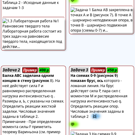
💬
Таблица 2 - Исходные данные к
задачам 1-3
Задача 2
Задача 3
Пример
400
р
Пример
450
р
Балка АВС заделана одним
На схемах 0-9 (рисунок 9)
концом в стену (рисунок
8). На
показан брус, ось
которого -
неё действует сила F и
ломаная линия. На брус
равномерно распределенная
действует сила Р, пара сил с
нагрузка интенсивностью q .
моментом М и распределенная
Размеры а, Ь, с указаны на схемах.
нагрузка интенсивностью q.
Определить реакции жесткой
Определить реакции опор.
заделки. Числовые значения
Числовые значения заданы в
👯
заданы в таблице 2.
таблице 2
Примечание - При определении
💬
момента силы F приметить
теорему Вариньона (см. пример