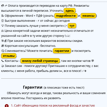
💳📌 Оплата производится переводом на карту РФ. Реквизиты
высылаются в личной переписке. Уточнить
здесь
.
📝 Оформление
-
Word + ПДФ
(узнать
подробности
и
нюансы
)
⏰ Быстрое выполнение
-
⚡ от сейчас до сегодня
💡 Почему заказать лучше у меня смотрите 👉
тут
⚖️ Цена конкретной задачи может незначительно отличаться от
указанной на сайте в ту или другую сторону 📉📈
🎯💰 При заказе нескольких вариантов возможны скидки.
🎁 Короткая консультация - бесплатно.
🤔 Сомневаетесь? Можете почитать
гарантии
и посмотреть
отзывы
.
📞 Контакты -
внизу любой страницы
, там же кнопки чатов 💬
🤝 Заказал сам - помоги другому! Приглашаю к сотрудничеству, с вас
клиенты, с меня работа, прибыль делим ✂️, все в плюсе! ✅➕
Гарантии
(в плюсиках тоже есть текст)
Обмануть могут всегда и везде, такова реальность и ваши сомнения
вполне понятны. Постараюсь их развеять
1. Сайт обманщика похож на рекламный фасад и зачастую