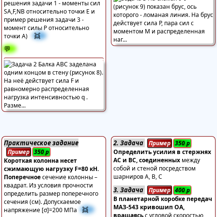
решения задачи 1 - моменты сил
SA,F,NB относительно точки Е и
пример решения задачи 3 -
момент силы Р относительно
👯
точки А)
💬
Практическое задание
2. Задача
Пример
350
р
Пример
350
р
Определить усилия в стержнях
АС и ВС, соединенных
между
Короткая колонна несет
собой и стеной посредством
сжимающую нагрузку F=80 кH.
шарниров А, В, С
Поперечное
сечение колонны –
квадрат. Из условия прочности
3. Задача
Пример
400
р
определить размер поперечного
В планетарной коробке передач
сечения (см). Допускаемое
МАЗ-543 кривошип ОА,
👯
напряжение [σ]=200 МПа
вращаясь
с угловой скоростью