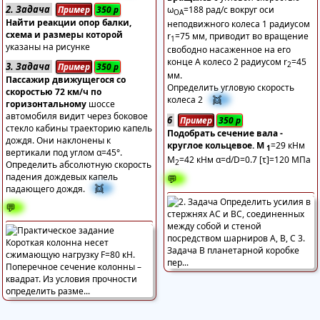
2. Задача
Пример
350
р
ω
=188 рад/с вокруг оси
ОА
Найти реакции опор балки,
неподвижного колеса 1 радиусом
схема и размеры которой
r
=75 мм, приводит во вращение
1
указаны на рисунке
свободно насаженное на его
конце А колесо 2 радиусом r
=45
2
3. Задача
Пример
350
р
мм.
Пассажир движущегося со
Определить угловую скорость
скоростью 72 км/ч по
👯
колеса 2
горизонтальному
шоссе
автомобиля видит через боковое
6
Пример
350
р
стекло кабины траекторию капель
Подобрать сечение вала -
дождя. Они наклонены к
круглое кольцевое. М
=29 кНм
1
вертикали под углом α=45°.
М
=42 кНм α=d/D=0.7 [τ]=120 МПа
2
Определить абсолютную скорость
падения дождевых капель
💬
👯
падающего дождя.
💬