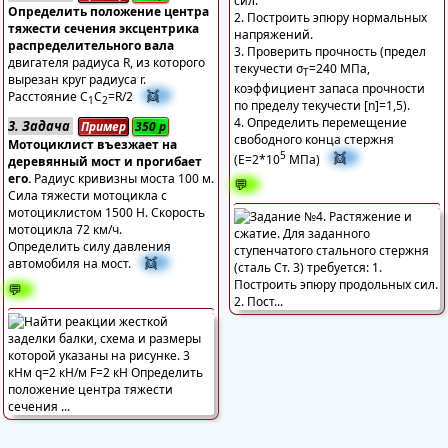
сил.
Определить положение центра
2. Построить эпюру нормальных
тяжести сечения эксцентрика
напряжений.
распределительного вала
3. Проверить прочность (предел
двигателя радиуса R, из которого
текучести σ
=240 МПа,
Т
вырезан круг радиуса r.
коэффициент запаса прочности
👯
Расстояние C
C
=R/2
1
2
по пределу текучести [n]=1,5).
4. Определить перемещение
3. Задача
Пример
350
р
свободного конца стержня
Мотоциклист въезжает на
5
👯
(Е=2*10
МПа)
деревянный мост и прогибает
его.
Радиус кривизны моста 100 м.
💬
Сила тяжести мотоцикла с
мотоциклистом 1500 Н. Скорость
мотоцикла 72 км/ч.
Определить силу давления
👯
автомобиля на мост.
💬