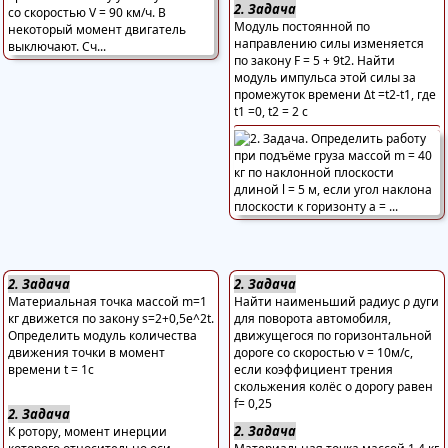
2. Задача
Модуль постоянной по
направлению силы изменяется
по закону F = 5 + 9t2. Найти
модуль импульса этой силы за
промежуток времени Δt =t2-t1, где
t1 =0, t2 = 2 с
2. Задача
2. Задача
Материальная точка массой m=1
Найти наименьший радиус ρ дуги
кг движется по закону s=2+0,5e^2t.
для поворота автомобиля,
Определить модуль количества
движущегося по горизонтальной
движения точки в момент
дороге со скоростью v = 10м/с,
времени t = 1с
если коэффициент трения
скольжения колёс о дорогу равен
f= 0,25
2. Задача
2. Задача
К ротору, момент инерции