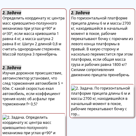
2. Задача
2. Задача
Определить координату хс центра
По горизонтальной платформе
масс кривошипно-ползунного
прицепа длины 6 м и массы 2700
механизма при углах φ=90° и
кг, находившейся в начальный
α=30°, если масса кривошипа 1
момент в покое, рабочие
равна 4 кг, а масса шатуна 2
перекатывают бочку с горючим из
равна 8 кг. Шатун 2 длиной 0,8 м
левого конца платформы в
считать однородным стержнем.
правый. В какую сторону и
Массой ползуна 3 пренебречь
насколько переместится при этом
платформа, если общая масса
груза и рабочих равна 1800 кг?
2. Задача
Силами сопротивления
Изучая дорожное происшествие,
движению прицепа пренебречь
автоинспектор установил, что
след торможения автомобиля S =
60м. С какой скоростью ехал
автомобиль, если коэффициент
трения колёс об асфальт при
торможении f= 0,5?