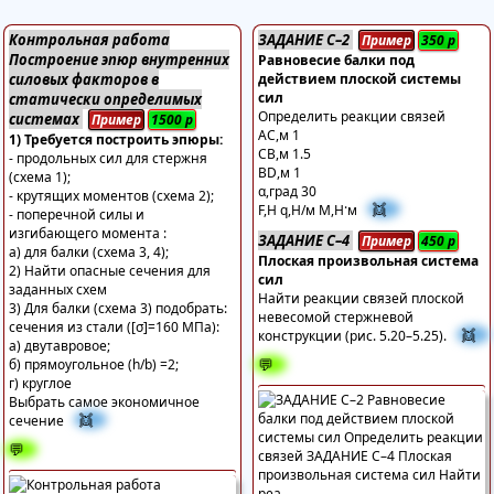
Контрольная работа
ЗАДАНИЕ С–2
Пример
350
р
Построение эпюр внутренних
Равновесие балки под
силовых факторов в
действием плоской системы
сил
статически определимых
Определить реакции связей
системах
Пример
1500
р
АС,м 1
1) Требуется построить эпюры:
СВ,м 1.5
- продольных сил для стержня
ВD,м 1
(схема 1);
α,град 30
- крутящих моментов (схема 2);
👯
F,H q,H/м M,H·м
- поперечной силы и
изгибающего момента :
ЗАДАНИЕ С–4
Пример
450
р
а) для балки (схема 3, 4);
Плоская произвольная система
2) Найти опасные сечения для
сил
заданных схем
Найти реакции связей плоской
3) Для балки (схема 3) подобрать:
невесомой стержневой
сечения из стали ([σ]=160 МПа):
👯
конструкции (рис. 5.20–5.25).
а) двутавровое;
💬
б) прямоугольное (h/b) =2;
г) круглое
Выбрать самое экономичное
👯
сечение
💬