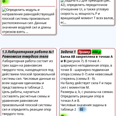
💬
1.3 Лабораторная работа №1
Задача 1
Пример
400
р
Равновесие твердого тела
Балка АВ закреплена в точках А
Лабораторная работа состоит из
и В
(рисунок 7). В точке А -
трех задач на равновесие
шарнирно неподвижная опора, в
твердого тела, находящегося под
точке В - шарнирно подвижная
действием плоской произвольной
опора (схемы 0-7) или невесомый
системы сил. Числовые данные ко
стержень (схемы 8 - 9).
всем задачам одинаковы и
На балку действует сила F и пара
представлены в таблице 2.
сил с моментом М.
Цель работы, научиться
Размеры а, b, с указаны на схемах.
составлять расчетные схемы и
Определить реакции опор в
уравнения равновесия
точках А и В.
произвольной плоской системы
Числовые значения заданы в
👯
сил и определять реакции опор
таблице 2
твердого тела.