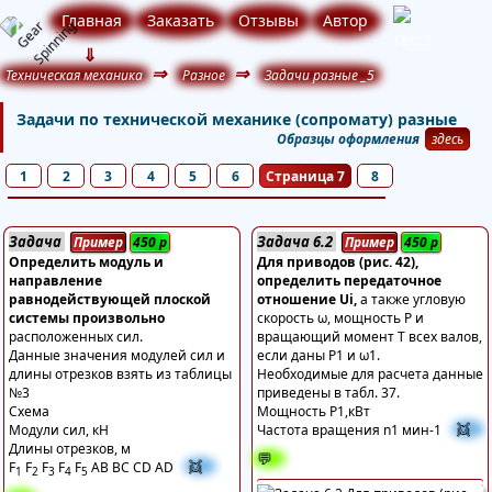
Главная
Заказать
Отзывы
Автор
⇓
⇒
⇒
Техническая механика
Разное
Задачи разные _5
Задачи по технической механике (сопромату) разные
Образцы оформления
здесь
1
2
3
4
5
6
Страница 7
8
Задача
Задача 6.2
Пример
450
р
Пример
450
р
Определить модуль и
Для приводов (рис. 42),
направление
определить передаточное
равнодействующей плоской
отношение Ui,
а также угловую
системы произвольно
скорость ω, мощность Р и
расположенных сил.
вращающий момент Т всех валов,
Данные значения модулей сил и
если даны Р1 и ω1.
длины отрезков взять из таблицы
Необходимые для расчета данные
№3
приведены в табл. 37.
Схема
Мощность Р1,кВт
👯
Модули сил, кН
Частота вращения n1 мин-1
Длины отрезков, м
💬
👯
F
F
F
F
F
AB BC CD AD
1
2
3
4
5