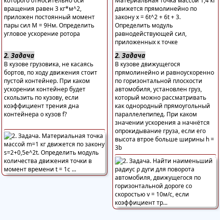
которого относительно оси
Материальная точка массой 1,4 кг
вращения равен 3 кг*м^2,
движется прямолинейно по
приложен постоянный момент
закону х = 6t^2 + 6t + 3.
пары сил М = 9Нм. Определить
Определить модуль
угловое ускорение ротора
равнодействующей сил,
приложенных к точке
2. Задача
2. Задача
В кузове грузовика, не касаясь
В кузове движущегося
бортов, по ходу движения стоит
прямолинейно и равноускоренно
пустой контейнер. При каком
по горизонтальной плоскости
ускорении контейнер будет
автомобиля, установлен груз,
скользить по кузову, если
который можно рассматривать
коэффициент трения дна
как однородный прямоугольный
контейнера о кузов f?
параллелепипед. При каком
значении ускорения а начнётся
опрокидывание груза, если его
высота втрое больше ширины h =
3b