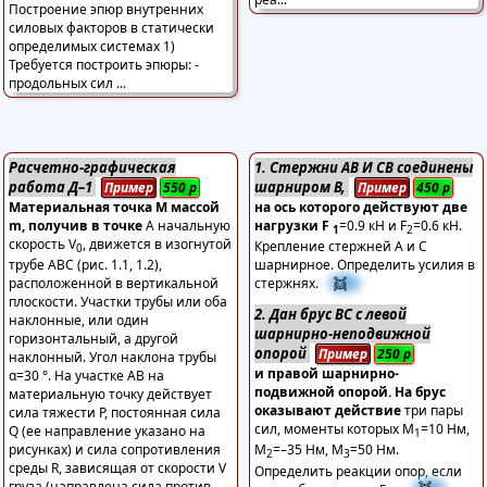
Расчетно-графическая
1. Стержни АВ И СВ соединены
работа Д–1
шарниром В,
Пример
550
р
Пример
450
р
Материальная точка М массой
на ось которого действуют две
m, получив в точке
А начальную
нагрузки F
=0.9 кН и F
=0.6 кН.
1
2
скорость V
, движется в изогнутой
Крепление стержней А и С
0
трубе АВС (рис. 1.1, 1.2),
шарнирное. Определить усилия в
👯
расположенной в вертикальной
стержнях.
плоскости. Участки трубы или оба
2. Дан брус ВС с левой
наклонные, или один
шарнирно-неподвижной
горизонтальный, а другой
опорой
Пример
250
р
наклонный. Угол наклона трубы
и правой шарнирно-
α=30 °. На участке АВ на
подвижной опорой. На брус
материальную точку действует
оказывают действие
три пары
сила тяжести Р, постоянная сила
сил, моменты которых М
=10 Нм,
Q (ее направление указано на
1
М
=–35 Нм, М
=50 Нм.
рисунках) и сила сопротивления
2
3
среды R, зависящая от скорости V
Определить реакции опор, если