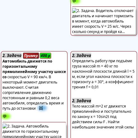
💬
2. Задача
2. Задача
Пример
400
р
Определить работу при подъёме
Автомобиль движется по
груза массой m = 40 кг по
горизонтальному
наклонной плоскости длиной l = 5
прямолинейному участку шоссе
м, если угол наклона плоскости к
со
скоростью V = 90 км/ч. В
горизонту а = 30°, а коэффициент
некоторый момент двигатель
трения f = 0,01
выключают. Считая
сопротивление движению
постоянным и равным 0,2 веса
2. Задача
автомобиля, определить время и
Тело массой m=2 кг движется
👯
путь до остановки
прямолинейно и поступательно
💬
по закону х = 10sin2t под
действием силы F . Найти
наибольшее значение этой силы