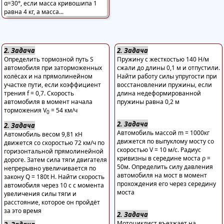
2. Задача
2. Задача
Определить тормозной путь S
Пружину с жесткостью 140 Н/м
автомобиля при заторможенных
сжали до длины 0,1 м и отпустили.
колёсах и на прямолинейном
Найти работу силы упругости при
участке пути, если коэффициент
восстановлении пружины, если
трения f = 0,7. Скорость
длина недеформированной
автомобиля в момент начала
пружины равна 0,2 м
торможения V
= 54 км/ч
0
2. Задача
2. Задача
Автомобиль массой m = 1000кг
Автомобиль весом 9,81 кН
движется по выпуклому мосту со
движется со скоростью 72 км/ч по
скоростью V = 10 м/с. Радиус
горизонтальной прямолинейной
кривизны в середине моста ρ =
дороге. Затем сила тяги двигателя
50м. Определить силу давления
непрерывно увеличивается по
автомобиля на мост в момент
закону Q = 180t Н. Найти скорость
прохождения его через середину
автомобиля через 10 с с момента
моста
увеличения силы тяги и
расстояние, которое он пройдёт
за это время
2. Задача
Мотоциклист въезжает на