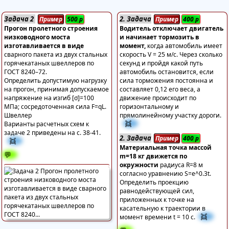
Задача 2
2. Задача
Пример
500
р
Пример
400
р
Прогон пролетного строения
Водитель отключает двигатель
низководного моста
и начинает тормозить в
изготавливается в виде
момент,
когда автомобиль имеет
сварного пакета из двух стальных
скорость V = 25 м/с. Через сколько
горячекатаных швеллеров по
секунд и пройдя какой путь
ГОСТ 8240–72.
автомобиль остановится, если
Определить допустимую нагрузку
сила торможения постоянна и
на прогон, принимая допускаемое
составляет 0,12 его веса, а
напряжение на изгиб [σ]=100
движение происходит по
МПа; сосредоточенная сила F=qL.
горизонтальному и
Швеллер
прямолинейному участку дороги.
👯
Варианты расчетных схем к
задаче 2 приведены на с. 38-41.
2. Задача
Пример
400
р
👯
Материальная точка массой
💬
m=18 кг движется по
окружности
радиуса R=8 м
согласно уравнению S=e^0.3t.
Определить проекцию
равнодействующей сил,
приложенных к точке на
касательную к траектории в
👯
момент времени t = 10 с.