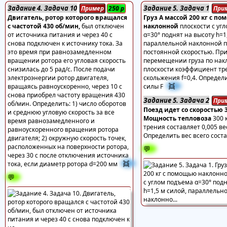
Задание 4. Задача 10
Задание 5. Задача 1
Пример
250
р
При
Двигатель, ротор которого вращался
Груз А массой 200 кг с п
с частотой 430 об/мин,
был отключен
наклонной
плоскости с уг
от источника питания и через 40 с
α=30° поднят на высоту h=1
снова подключен к источнику тока. За
параллельной наклонной п
это время при равнозамедленном
постоянной скоростью. Пр
вращении ротора его угловая скорость
перемещении груза по нак
снизилась до 5 рад/с. После подачи
плоскости коэффициент тр
электроэнергии ротор двигателя,
скольжения f=0,4. Определ
👯
вращаясь равноускоренно, через 10 с
силы F
снова приобрел частоту вращения 430
Задание 5. Задача 2
При
об/мин. Определить: 1) число оборотов
Поезд идет со скоростью 3
и среднюю угловую скорость за все
Мощность тепловоза
300 
время равнозамедленного и
трения составляет 0,005 ве
равноускоренного вращения ротора
Определить вес всего сост
двигателя; 2) окружную скорость точек,
расположенных на поверхности ротора,
💬
через 30 с после отключения источника
👯
тока, если диаметр ротора d=200 мм
💬