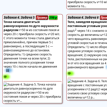
Задание 4. Задача 5
Задание 4. Задача 6
Пример
250
р
При
Точка начала двигаться
Тело, замедляя вращение
равноускоренно по дуге окружности
постоянным угловым уск
радиусом
r=50 м из состояния покоя и
2
рад/с
через 14 с снизило 
через 20 с приобрела скорость v=20 м/с.
скорость до величины ω=12 
С этого момента точка стала двигаться
чего вращалось равномерно
прямолинейно, причем первые 5 с
угловой скоростью в течени
равномерно, а последующие 5 с —
Определить: 1) число оборо
равнозамедленно до остановки.
среднюю угловую скорость 
Определить: 1) среднюю скорость
вращения; 2) окружную ско
движения точки на всем пути; 2)
тела, расположенных на ра
значение полного ускорения точки
м от его оси вращения за 4
через 10 с после начала ее движения
равномерного вращения
👯
💬
💬