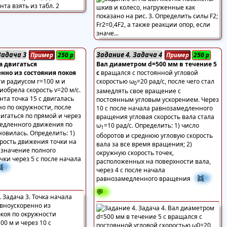
Задача 3
Задание 4. Задача 4
Пример
250
р
Пример
250
р
а двигаться
Вал диаметром d=500 мм в течение 5
нно из состояния покоя
с
вращался с постоянной угловой
и радиусом r=100 м и
скоростью ω
=20 рад/с, после чего стал
0
риобрела скорость v=20 м/с.
замедлять свое вращение с
нта точка 15 с двигалась
постоянным угловым ускорением. Через
о по окружности, после
10 с после начала равнозамедленного
вигаться по прямой и через
вращения угловая скорость вала стала
медленного движения по
ω
=10 рад/с. Определить: 1) число
1
овилась. Определить: 1)
оборотов и среднюю угловую скорость
рость движения точки на
вала за все время вращения; 2)
) значение полного
окружную скорость точек,
чки через 5 с после начала
расположенных на поверхности вала,
👯
через 4 с после начала
👯
равнозамедленного вращения
💬