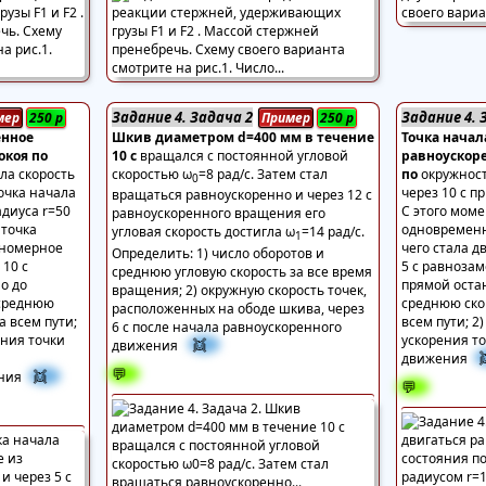
Задание 4. Задача 2
Задание 4. 
мер
250
р
Пример
250
р
енное
Шкив диаметром d=400 мм в течение
Точка начал
окоя по
10 с
вращался с постоянной угловой
равноускоре
ла скорость
скоростью ω
=8 рад/с. Затем стал
по
окружност
0
точка начала
через 10 с п
вращаться равноускоренно и через 12 с
адиуса r=50
С этого моме
равноускоренного вращения его
 точка
одновременн
угловая скорость достигла ω
=14 рад/с.
1
вномерное
чего стала д
Определить: 1) число оборотов и
 10 с
5 с равноза
среднюю угловую скорость за все время
о до
прямой остан
вращения; 2) окружную скорость точек,
 среднюю
среднюю ско
расположенных на ободе шкива, через
а всем пути;
всем пути; 2
6 с после начала равноускоренного
ения точки
ускорения то
👯
движения
движения
💬
👯
ния
💬