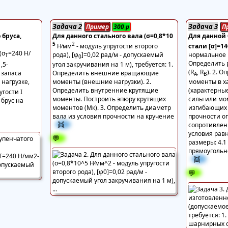
Задача 2
Задача 3
Пример
300
р
П
 бруса,
Для данного стального вала (σ=0,8*10
Для данной 
5
2
H⁄мм
- модуль упругости второго
стали [σ]=1
(σ
=240 Н/
рода), [φ
]=0,02 рад/м - допускаемый
нормальное н
T
0
Определить 
,5-
угол закручивания на 1 м), требуется: 1.
(R
, R
). 2. 
 запаса
Определить внешние вращающие
A
В
 нагрузке,
моменты (внешние нагрузки). 2.
моменты в х
Определить внутренние крутящие
(характерны
угости I
моменты. Построить эпюру крутящих
силы или мо
 брус на
моментов (Mк). 3. Определить диаметр
изгибающих 
вала из условия прочности на кручение
прочности о
👯
сопротивлени
условия рав
💬
размеры: 4.1 
прямоугольно
👯
💬