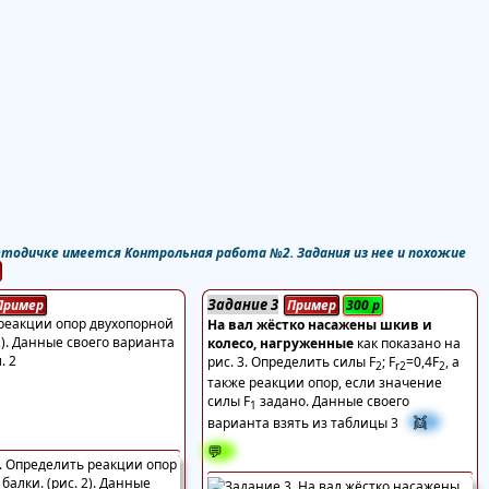
тодичке имеется Контрольная работа №2. Задания из нее и похожие
Задание 3
Пример
Пример
300
р
реакции опор двухопорной
На вал жёстко насажены шкив и
 2). Данные своего варианта
колесо, нагруженные
как показано на
. 2
рис. 3. Определить силы F
; F
=0,4F
, а
2
r2
2
также реакции опор, если значение
силы F
задано. Данные своего
1
👯
варианта взять из таблицы 3
💬