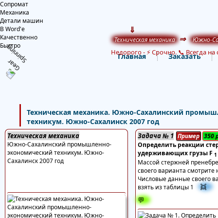
Сопромат
Механика
Детали машин
⇓
В Word'е
Качественно
⇒
Техническая механика
Южно-Сах
Быстро
Недорого
-
⚡ Срочно. 📞 Всегда на 
Главная
Заказать
Техническая механика. Южно-Сахалинский промыш
техникум. Южно-Сахалинск 2007 год
Техническая механика
Задача № 1
Пример
350
Южно-Сахалинский промышленно-
Определить реакции сте
экономический техникум. Южно-
удерживающих грузы F
1
Сахалинск 2007 год
Массой стержней пренебре
своего варианта смотрите н
Числовые данные своего в
👯
взять из таблицы 1
💬