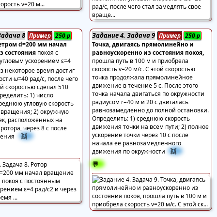
Задача 8
Задание 4. Задача 9
Пример
250
р
Пример
250
р
етром d=200 мм начал
Точка, двигаясь прямолинейно и
з состояния
покоя с
равноускоренно из состояния покоя,
угловым ускорением ε=4
прошла путь в 100 м и приобрела
скорость v=20 м/с. С этой скоростью
з некоторое время достиг
точка продолжала прямолинейное
ости ω=40 рад/с, после чего
движение в течение 5 с. После этого
ой скоростью сделал 510
точка начала двигаться по окружности
ределить: 1) число
радиусом r=40 м и 20 с двигалась
среднюю угловую скорость
равнозамедленно до полной остановки.
я вращения; 2) окружную
Определить: 1) среднюю скорость
чек, расположенных на
движения точки на всем пути; 2) полное
ротора, через 8 с после
ускорение точки через 10 с после
👯
щения
начала ее равнозамедленного
👯
движения по окружности
💬