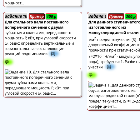
Задание 10
Задача 1
Пример
400
р
Пример
300
р
Для стального вала постоянного
Для данного ступенчатого
поперечного сечения с двумя
изготовленного из
зубчатыми колесами, передающего
малоуглеродистой стали
мощность Р, кВт, при угловой скорости
2
мм
-предел текучести, [S]=1
ω, рад/с: определить вертикальные и
допускаемый коэффициент
горизонтальные составляющие
прочности при статической
👯
реакций подшипников
5
2
Е=2*10
Н/мм
- модуль упр
💬
рода), требуется: 1. Разбить
👯
участки
💬