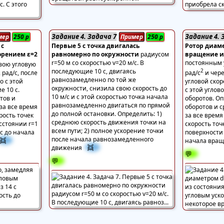
Задание 4. Задача 7
Задание 4. 
мер
250
р
Пример
250
р
 с
Первые 5 с точка двигалась
Ротор диам
орением ε=2
равномерно по окружности
радиусом
вращение и
r=50 м со скоростью v=20 м/с. В
постоянным 
свою угловую
последующие 10 с, двигаясь
2
рад/с, после
рад/с
и чере
равнозамедленно по той же
 с этой
угловой скор
окружности, снизила свою скорость до
е 10 с.
с этой углов
10 м/с и с этой скоростью точка начала
тов и
оборотов. Оп
равнозамедленно двигаться по прямой
за все время
оборотов и 
до полной остановки. Определить: 1)
рость точек
за все врем
среднюю скорость движения точки на
сстоянии r=1
скорость то
всем пути; 2) полное ускорение точки
 с до начала
поверхности 
после начала равнозамедленного
👯
начала вра
👯
движения
💬
💬