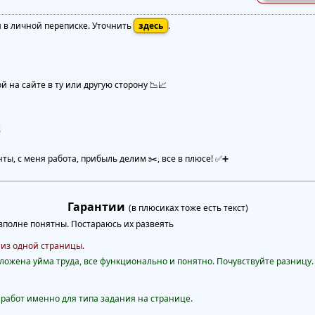
я в личной переписке. Уточнить
здесь
.
 на сайте в ту или другую сторону 📉📈
.
нты, с меня работа, прибыль делим ✂️, все в плюсе! ✅➕
Гарантии
(в плюсиках тоже есть текст)
полне понятны. Постараюсь их развеять
 из одной страницы.
ожена уйма труда, все функционально и понятно. Почувствуйте разницу.
бот именно для типа задания на странице.