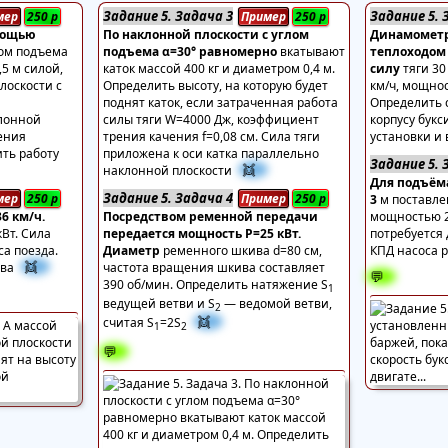
Задание 5. Задача 3
Задание 5. 
мер
250
р
Пример
250
р
омощью
По наклонной плоскости с углом
Динамометр
лом подъема
подъема α=30° равномерно
вкатывают
теплоходом
,5 м силой,
каток массой 400 кг и диаметром 0,4 м.
силу
тяги 30
лоскости с
Определить высоту, на которую будет
км/ч, мощнос
и
поднят каток, если затраченная работа
Определить 
лонной
силы тяги W=4000 Дж, коэффициент
корпусу букс
ения
трения качения f=0,08 см. Сила тяги
установки и 
ить работу
приложена к оси катка параллельно
Задание 5. 
👯
наклонной плоскости
Для подъёма
Задание 5. Задача 4
мер
250
р
Пример
250
р
3
м поставле
6 км/ч.
Посредством ременной передачи
мощностью 2
кВт. Сила
передается мощность Р=25 кВт.
потребуется 
са поезда.
Диаметр
ременного шкива d=80 см,
КПД насоса р
👯
ава
частота вращения шкива составляет
💬
390 об/мин. Определить натяжение S
1
ведущей ветви и S
— ведомой ветви,
2
👯
считая S
=2S
1
2
💬