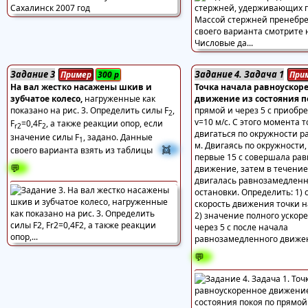
Задание 3
Задание 4. Задача 1
Пример
300
р
При
На вал жестко насажены шкив и
Точка начала равноускор
зубчатое колесо,
нагруженные как
движение из состояния п
показано на рис. 3. Определить силы F
,
прямой и через 5 с приобре
2
v=10 м/с. С этого момента 
F
=0,4F
, а также реакции опор, если
r2
2
двигаться по окружности р
значение силы F
, задано. Данные
1
м. Двигаясь по окружности,
👯
своего варианта взять из таблицы
первые 15 с совершала ра
💬
движение, затем в течение
двигалась равнозамедленн
остановки. Определить: 1)
скорость движения точки н
2) значение полного ускор
через 5 с после начала
равнозамедленного движе
💬