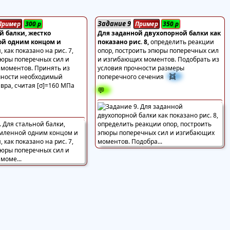
Задание 9
Пример
300
р
Пример
350
р
й балки, жестко
Для заданной двухопорной балки как
й одним концом и
показано рис. 8,
определить реакции
 как показано на рис. 7,
опор, построить эпюры поперечных сил
пюры поперечных сил и
и изгибающих моментов. Подобрать из
моментов. Принять из
условия прочности размеры
👯
чности необходимый
поперечного сечения
вра, считая [σ]=160 МПа
💬