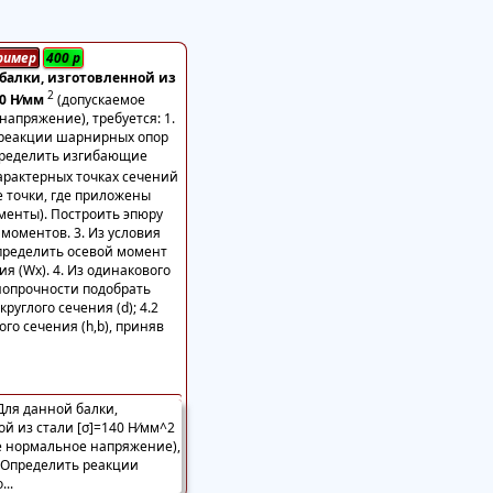
ример
400
р
балки, изготовленной из
2
40 Н⁄мм
(допускаемое
апряжение), требуется: 1.
реакции шарнирных опор
Определить изгибающие
арактерных точках сечений
е точки, где приложены
менты). Построить эпюру
моментов. 3. Из условия
пределить осевой момент
я (Wx). 4. Из одинакового
нопрочности подобрать
круглого сечения (d); 4.2
го сечения (h,b), приняв