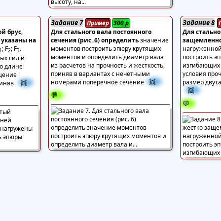
Задание 7
Задание 8
Пример
300
р
й брус,
Для стального вала постоянного
Для стально
 указаны на
сечения (рис. 6) определить
значение
защемленно
; F
; F
.
моментов построить эпюру крутящих
нагруженной,
1
2
3
моментов и определить диаметр вала
построить э
ых сил и
из расчетов на прочность и жесткость,
изгибающих 
о длине
приняв в вариантах с нечетными
условия про
щение l
👯
номерами поперечное сечение
размер двута
👯
риняв
👯
💬
💬