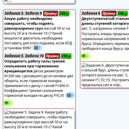
Задание 5. Задача 9
Задание 6
Пример
250
р
Пример
300
р
Какую работу необходимо
Двухступенчатый стально
совершить, чтобы поднять
длины ступеней которого
равноускоренно груз
массой 50 кг на
рис. 5, нагружены силами F
высоту 20 м в течение 10 с? Какой
Построить эпюры продольн
мощности двигатель необходимо
нормальных напряжений п
поставить для этого подъема, если КПД
бруса. Определить переме
👯
установки 80%?
свободного конца бруса, п
Задание 5. Задача 10
💬
Пример
250
р
Определить работу силы трения
скольжения при торможении
вращающегося
диска диаметром
d=200 мм, сделавшего до остановки два
оборота, если тормозная колодка
прижимается к диску с силой F=400 Н.
Коэффициент трения скольжения
👯
тормозной колодки по диску f=0,35
💬