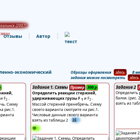
алинск (2007)
связи
Отзывы
Автор
ленно-экономический
Образцы оформления
здесь
. В ме
задания можно посмотреть
здесь
Задание 1. Схемы
Задание 2
р
Пример
300
р
Определить 
ржней,
Определить реакции стержней,
балки. (рис.
и F
.
удерживающих грузы F
и F
.
2
1
2
взять из табл
чь. Схему
Массой стержней пренебречь. Схему
а рис.1.
своего варианта смотрите на рис.1.
арианта
Числовые данные своего варианта
👯
взять из таблицы 2
💬