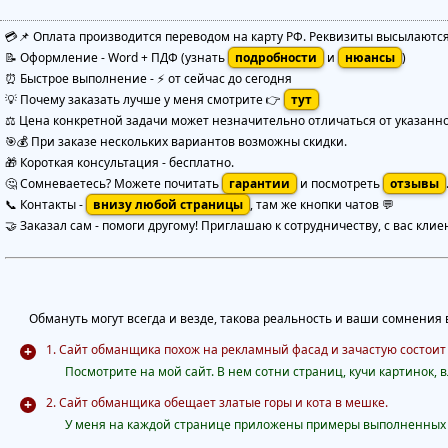
💳📌 Оплата производится переводом на карту РФ. Реквизиты высылаютс
📝 Оформление
-
Word + ПДФ
(узнать
подробности
и
нюансы
)
⏰ Быстрое выполнение
-
⚡ от сейчас до сегодня
💡 Почему заказать лучше у меня смотрите 👉
тут
⚖️ Цена конкретной задачи может незначительно отличаться от указанной
🎯💰 При заказе нескольких вариантов возможны скидки.
🎁 Короткая консультация - бесплатно.
🤔 Сомневаетесь? Можете почитать
гарантии
и посмотреть
отзывы
📞 Контакты -
внизу любой страницы
, там же кнопки чатов 💬
🤝 Заказал сам - помоги другому! Приглашаю к сотрудничеству, с вас клие
Обмануть могут всегда и везде, такова реальность и ваши сомнения в
1. Сайт обманщика похож на рекламный фасад и зачастую состоит
Посмотрите на мой сайт. В нем сотни страниц, кучи картинок, вл
2. Сайт обманщика обещает златые горы и кота в мешке.
У меня на каждой странице приложены примеры выполненных ра