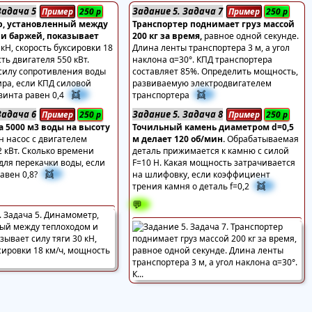
Задача 5
Задание 5. Задача 7
Пример
250
р
Пример
250
р
, установленный между
Транспортер поднимает груз массой
 и баржей, показывает
200 кг за время,
равное одной секунде.
 кН, скорость буксировки 18
Длина ленты транспортера 3 м, а угол
ть двигателя 550 кВт.
наклона α=30°. КПД транспортера
силу сопротивления воды
составляет 85%. Определить мощность,
ира, если КПД силовой
развиваемую электродвигателем
👯
👯
винта равен 0,4
транспортера
Задача 6
Задание 5. Задача 8
Пример
250
р
Пример
250
р
 5000 м3 воды на высоту
Точильный камень диаметром d=0,5
н насос с двигателем
м делает 120 об/мин.
Обрабатываемая
 кВт. Сколько времени
деталь прижимается к камню с силой
для перекачки воды, если
F=10 Н. Какая мощность затрачивается
👯
авен 0,8?
на шлифовку, если коэффициент
👯
трения камня о деталь f=0,2
💬