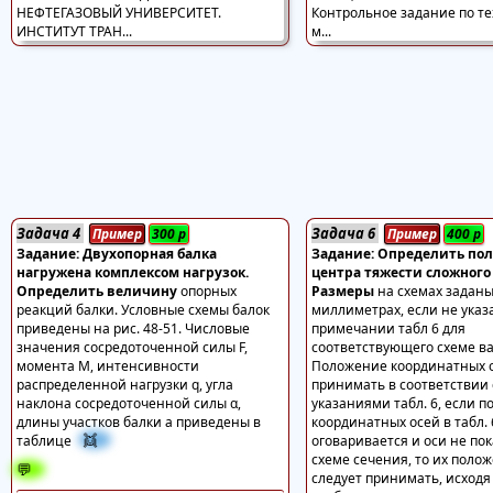
Задача 4
Задача 6
Пример
300
р
Пример
400
р
Задание: Двухопорная балка
Задание: Определить по
нагружена комплексом нагрузок.
центра тяжести сложного
Определить величину
опорных
Размеры
на схемах заданы
реакций балки. Условные схемы балок
миллиметрах, если не указ
приведены на рис. 48-51. Числовые
примечании табл 6 для
значения сосредоточенной силы F,
соответствующего схеме в
момента M, интенсивности
Положение координатных о
распределенной нагрузки q, угла
принимать в соответствии 
наклона сосредоточенной силы α,
указаниями табл. 6, если 
длины участков балки a приведены в
координатных осей в табл. 
👯
таблице
оговаривается и оси не по
схеме сечения, то их поло
💬
следует принимать, исходя