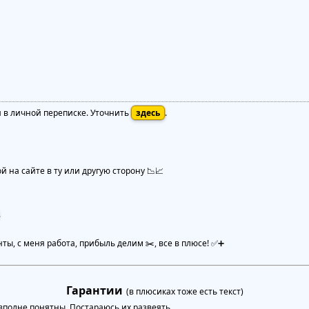
я в личной переписке. Уточнить
здесь
.
 на сайте в ту или другую сторону 📉📈
.
нты, с меня работа, прибыль делим ✂️, все в плюсе! ✅➕
Гарантии
(в плюсиках тоже есть текст)
полне понятны. Постараюсь их развеять