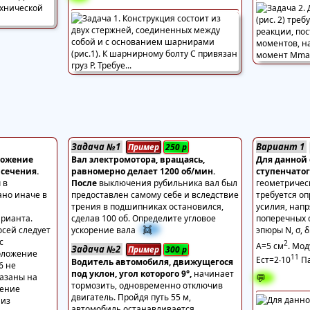
Задача №1
Вариант 1
Пример
250
р
ложение
Вал электромотора, вращаясь,
Для данной
 сечения.
равномерно делает 1200 об/мин.
ступенчато
 в
После
выключения рубильника вал был
геометричес
ано иначе в
предоставлен самому себе и вследствие
требуется о
трения в подшипниках остановился,
усилия, нап
арианта.
сделав 100 об. Определите угловое
поперечных 
👯
сей следует
ускорение вала
эпюры N, σ, δ
с
2
А=5 см
. Мод
Задача №2
Пример
300
р
положение
11
Ест=2∙10
Па
Водитель автомобиля, движущегося
6 не
под уклон, угол которого 9°,
начинает
💬
казаны на
тормозить, одновременно отключив
жение
двигатель. Пройдя путь 55 м,
 из
автомобиль останавливается.