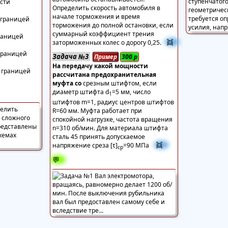
сти
Определить скорость автомобиля в
начале торможения и время
 границей
торможения до полной остановки, если
суммарный коэффициент трения
границей
👯
заторможенных колес о дорогу 0,25.
 границей
Задача №3
Пример
300
р
На передачу какой мощности
й границей
рассчитана предохранительная
муфта со
срезным штифтом, если
диаметр штифта d
=5 мм, число
1
штифтов m=1, радиус центров штифтов
R=60 мм. Муфта работает при
спокойной нагрузке, частота вращения
n=310 об/мин. Для материала штифта
сталь 45 принять допускаемое
👯
напряжение среза [τ]
=90 МПа
ср
💬