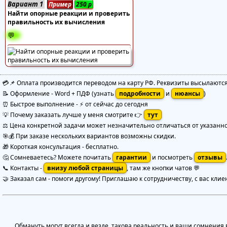
Вариант 1
Пример
250
р
Найти опорные реакции и проверить
правильность их вычисления
💬
💳📌 Оплата производится переводом на карту РФ. Реквизиты высылаютс
📝 Оформление
-
Word + ПДФ
(узнать
подробности
и
нюансы
)
⏰ Быстрое выполнение
-
⚡ от сейчас до сегодня
💡 Почему заказать лучше у меня смотрите 👉
тут
⚖️ Цена конкретной задачи может незначительно отличаться от указанной
🎯💰 При заказе нескольких вариантов возможны скидки.
🎁 Короткая консультация - бесплатно.
🤔 Сомневаетесь? Можете почитать
гарантии
и посмотреть
отзывы
📞 Контакты -
внизу любой страницы
, там же кнопки чатов 💬
🤝 Заказал сам - помоги другому! Приглашаю к сотрудничеству, с вас клие
Обмануть могут всегда и везде, такова реальность и ваши сомнения в