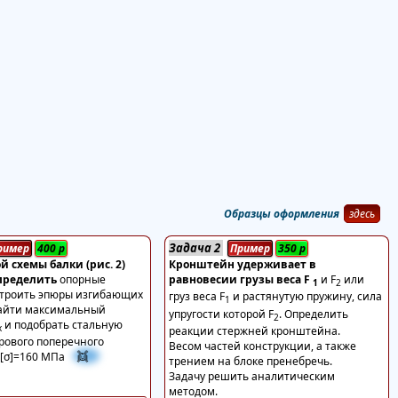
Образцы оформления
здесь
Задача 2
ример
400
р
Пример
350
р
й схемы балки (рис. 2)
Кронштейн удерживает в
определить
опорные
равновесии грузы веса F
и F
или
1
2
строить эпюры изгибающих
груз веса F
и растянутую пружину, сила
1
айти максимальный
упругости которой F
. Определить
2
и подобрать стальную
x
реакции стержней кронштейна.
врового поперечного
Весом частей конструкции, а также
👯
 [σ]=160 МПа
трением на блоке пренебречь.
Задачу решить аналитическим
методом.