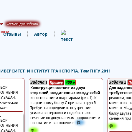
⇒
Техмех. Две задачи
связи
Отзывы
Автор
ЕРСИТЕТ. ИНСТИТУТ ТРАНСПОРТА. ТюмГНГУ 2011
Задача 1
Задача 2
Пример
400
р
П
ЫБОР
Конструкция состоит из двух
Для заданно
ПОЛНЕНИЯ
стержней, соединенных между собой
требуется 
У ЗАДАЧ.
и с основанием шарнирами (рис.1). К
реакции, по
ехнической
шарнирному болту С привязан груз Р.
моментов, н
адач
Требуется определить внутренние
момент М
ma
усилия в стержнях и подобрать их
балку двута
сечение по допускаемым напряжениям
сечения при
👯
на сжатие и растяжение
💬
💬