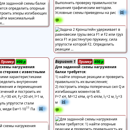
Выполнить проверку правильности
решения графическим методом.
👯
Условные схемы приведены на рис
💬
Вариант 1
Пример
400
р
Пример
400
р
 схемы нагружения
Для заданной схемы нагружения
го стержня с известными
балки требуется:
кими характеристиками
1) найти опорные реакции и проверить
пределить внутренние
правильность их вычисления;
ряжения и перемещения
2) построить эпюры поперечных сил Q и
сечений и построить их
изгибающих моментов М.
. F
=30 кН, F
=20 кН, l=1 м,
F=7 кН, M=12 кНм, q=5 кН/м, l
=2 м, l
=3
1
2
1
2
👯
м
уль упругости стали
11
👯
, меди Ем=1∙10
Па
💬